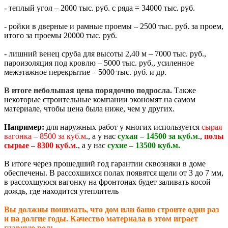
- теплый угол – 2000 тыс. руб. с ряда = 34000 тыс. руб.
- ройки в дверные и рамные проемы – 2500 тыс. руб. за проем,
итого за проемы 20000 тыс. руб.
- лишний венец сруба для высоты 2,40 м – 7000 тыс. руб.,
пароизоляция под кровлю – 5000 тыс. руб., усиленное
межэтажное перекрытие – 5000 тыс. руб. и др.
В итоге небольшая цена порядочно подросла.
Также
некоторые строительные компании экономят на самом
материале, чтобы цена была ниже, чем у других.
Например:
для наружных работ у многих используется
сырая
вагонка – 8500 за куб.м
., а у нас
сухая – 14500 за куб.м
.,
полы
сырые – 8300 куб.м
., а у нас
сухие – 13500 куб.м.
В итоге через прошедший год гарантии сквозняки в доме
обеспечены. В рассохшихся полах появятся щели от 3 до 7 мм,
в рассохшуюся вагонку на фронтонах будет заливать косой
дождь, где находится утеплитель
Вы должны понимать, что дом или баню строите один раз
и на долгие годы. Качество материала в этом играет
главную роль
.