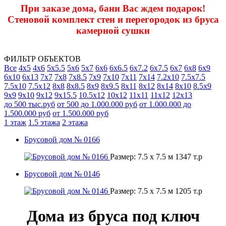
При заказе дома, бани Вас ждем подарок!
Стеновой комплект стен и перегородок из бруса
камерной сушки
ФИЛЬТР ОБЪЕКТОВ
Все
4х5
4х6
5х5.5
5х6
5х7
6х6
6х6.5
6х7.2
6х7.5
6х7
6х8
6х9
6х10
6х13
7х7
7х8
7х8.5
7х9
7х10
7х11
7х14
7.2х10
7.5х7.5
7.5х10
7.5х12
8х8
8х8.5
8х9
8х9.5
8х11
8х12
8х14
8x10
8.5х9
9х9
9х10
9х12
9х15.5
10.5х12
10х12
11х11
11х12
12х13
до 500 тыс.руб
от 500 до 1.000.000 руб
от 1.000.000 до
1.500.000 руб
от 1.500.000 руб
1 этаж
1.5 этажа
2 этажа
Брусовой дом № 0166
Размер:
7.5 x 7.5 м
1347
т.р
Брусовой дом № 0146
Размер:
7.5 x 7.5 м
1205
т.р
Дома из бруса под ключ