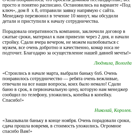
просто и понятно расписано. Остановились на варианте «Под
ключ», дом 8 х 8, отправили заявку напрямую с сайта.
Менеджер перезвонил в течение 10 минут, мы обсудили
детали и приступили к началу сотрудничества.
Порадовала оперативность компании, заключили договор в
сжатые сроки, материал к нам привезли через 2 дня, и начали
стройку. Сдали вчера вечером, не можем налюбоваться с
мужем, все очень добротно и качественно, комар носа не
подточит. Благодарю за осуществление нашей давней мечты!»
Людмила, Вологда
«Строились в начале марта, выбрали баньку 6х6. Очень
понравилось сотрудничество — ребята очень вежливые,
отвечали на все наши вопросы, коих было немало! Сдали
баню в срок, в первоначальную цену, которую нам менеджер
сообщил по телефону, уложились, копейка в копейку.
Спасибо!»
Николай, Королев.
«Заказывали баньку в конце ноября. Очень порадовали сроки,
сдача прошла вовремя, в стоимость уложились. Огромное
спасибо Вам!»