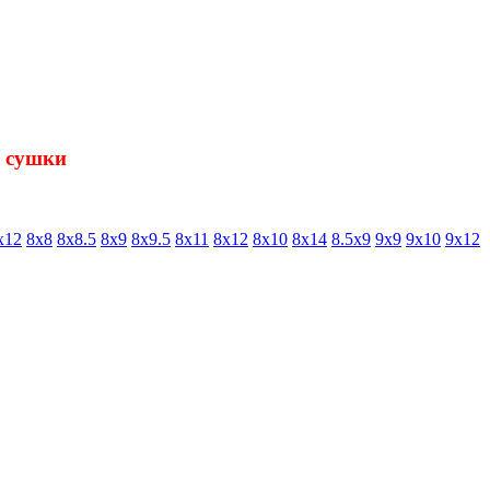
й сушки
х12
8х8
8х8.5
8х9
8х9.5
8х11
8х12
8x10
8х14
8.5х9
9х9
9х10
9х12