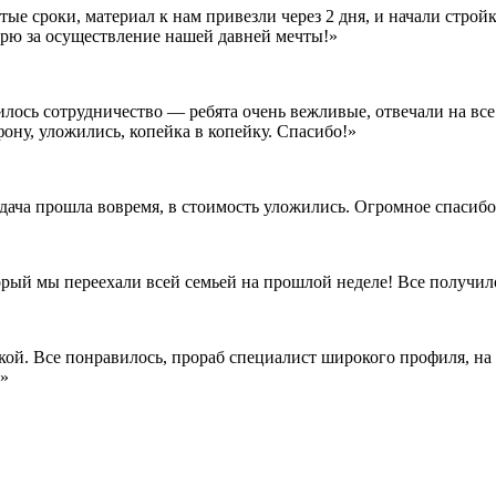
е сроки, материал к нам привезли через 2 дня, и начали стройк
дарю за осуществление нашей давней мечты!»
илось сотрудничество — ребята очень вежливые, отвечали на все
ону, уложились, копейка в копейку. Спасибо!»
сдача прошла вовремя, в стоимость уложились. Огромное спасиб
орый мы переехали всей семьей на прошлой неделе! Все получил
кой. Все понравилось, прораб специалист широкого профиля, на 
!»