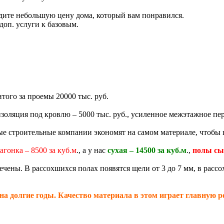
дите небольшую цену дома, который вам понравился.
доп. услуги к базовым.
итого за проемы 20000 тыс. руб.
изоляция под кровлю – 5000 тыс. руб., усиленное межэтажное пер
е строительные компании экономят на самом материале, чтобы ц
агонка – 8500 за куб.м
., а у нас
сухая – 14500 за куб.м
.,
полы сы
чены. В рассохшихся полах появятся щели от 3 до 7 мм, в рассо
на долгие годы. Качество материала в этом играет главную р