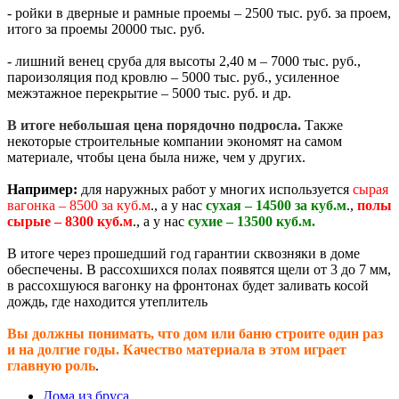
- ройки в дверные и рамные проемы – 2500 тыс. руб. за проем,
итого за проемы 20000 тыс. руб.
- лишний венец сруба для высоты 2,40 м – 7000 тыс. руб.,
пароизоляция под кровлю – 5000 тыс. руб., усиленное
межэтажное перекрытие – 5000 тыс. руб. и др.
В итоге небольшая цена порядочно подросла.
Также
некоторые строительные компании экономят на самом
материале, чтобы цена была ниже, чем у других.
Например:
для наружных работ у многих используется
сырая
вагонка – 8500 за куб.м
., а у нас
сухая – 14500 за куб.м
.,
полы
сырые – 8300 куб.м
., а у нас
сухие – 13500 куб.м.
В итоге через прошедший год гарантии сквозняки в доме
обеспечены. В рассохшихся полах появятся щели от 3 до 7 мм,
в рассохшуюся вагонку на фронтонах будет заливать косой
дождь, где находится утеплитель
Вы должны понимать, что дом или баню строите один раз
и на долгие годы. Качество материала в этом играет
главную роль
.
Дома из бруса