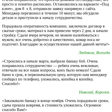
просто и понятно расписано. Остановились на варианте «Под
ключ», дом 8 х 8, отправили заявку напрямую с сайта.
Менеджер перезвонил в течение 10 минут, мы обсудили
детали и приступили к началу сотрудничества.
Порадовала оперативность компании, заключили договор в
сжатые сроки, материал к нам привезли через 2 дня, и начали
стройку. Сдали вчера вечером, не можем налюбоваться с
мужем, все очень добротно и качественно, комар носа не
подточит. Благодарю за осуществление нашей давней мечты!»
Людмила, Вологда
«Строились в начале марта, выбрали баньку 6х6. Очень
понравилось сотрудничество — ребята очень вежливые,
отвечали на все наши вопросы, коих было немало! Сдали
баню в срок, в первоначальную цену, которую нам менеджер
сообщил по телефону, уложились, копейка в копейку.
Спасибо!»
Николай, Королев.
«Заказывали баньку в конце ноября. Очень порадовали сроки,
сдача прошла вовремя, в стоимость уложились. Огромное
спасибо Вам!»