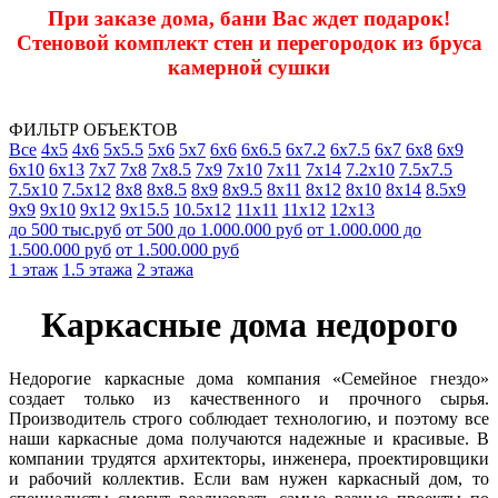
При заказе дома, бани Вас ждет подарок!
Стеновой комплект стен и перегородок из бруса
камерной сушки
ФИЛЬТР ОБЪЕКТОВ
Все
4х5
4х6
5х5.5
5х6
5х7
6х6
6х6.5
6х7.2
6х7.5
6х7
6х8
6х9
6х10
6х13
7х7
7х8
7х8.5
7х9
7х10
7х11
7х14
7.2х10
7.5х7.5
7.5х10
7.5х12
8х8
8х8.5
8х9
8х9.5
8х11
8х12
8x10
8х14
8.5х9
9х9
9х10
9х12
9х15.5
10.5х12
11х11
11х12
12х13
до 500 тыс.руб
от 500 до 1.000.000 руб
от 1.000.000 до
1.500.000 руб
от 1.500.000 руб
1 этаж
1.5 этажа
2 этажа
Каркасные дома недорого
Недорогие каркасные дома компания «Семейное гнездо»
создает только из качественного и прочного сырья.
Производитель строго соблюдает технологию, и поэтому все
наши каркасные дома получаются надежные и красивые. В
компании трудятся архитекторы, инженера, проектировщики
и рабочий коллектив. Если вам нужен каркасный дом, то