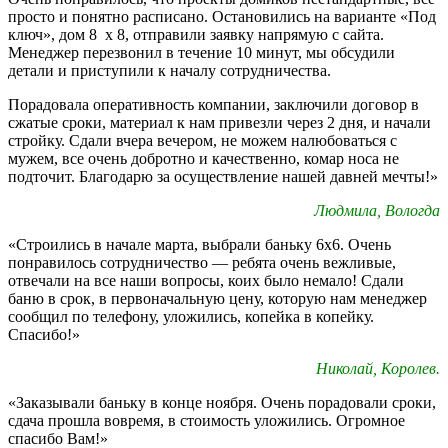
просто и понятно расписано. Остановились на варианте «Под
ключ», дом 8 х 8, отправили заявку напрямую с сайта.
Менеджер перезвонил в течение 10 минут, мы обсудили
детали и приступили к началу сотрудничества.
Порадовала оперативность компании, заключили договор в
сжатые сроки, материал к нам привезли через 2 дня, и начали
стройку. Сдали вчера вечером, не можем налюбоваться с
мужем, все очень добротно и качественно, комар носа не
подточит. Благодарю за осуществление нашей давней мечты!»
Людмила, Вологда
«Строились в начале марта, выбрали баньку 6х6. Очень
понравилось сотрудничество — ребята очень вежливые,
отвечали на все наши вопросы, коих было немало! Сдали
баню в срок, в первоначальную цену, которую нам менеджер
сообщил по телефону, уложились, копейка в копейку.
Спасибо!»
Николай, Королев.
«Заказывали баньку в конце ноября. Очень порадовали сроки,
сдача прошла вовремя, в стоимость уложились. Огромное
спасибо Вам!»