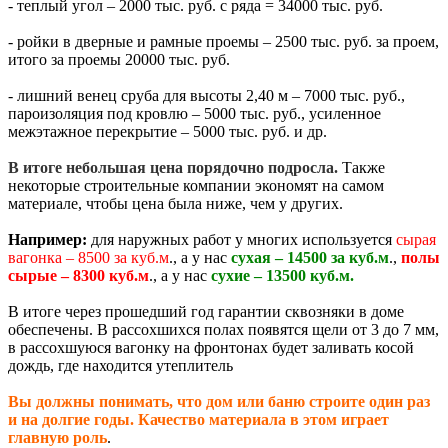
- теплый угол – 2000 тыс. руб. с ряда = 34000 тыс. руб.
- ройки в дверные и рамные проемы – 2500 тыс. руб. за проем,
итого за проемы 20000 тыс. руб.
- лишний венец сруба для высоты 2,40 м – 7000 тыс. руб.,
пароизоляция под кровлю – 5000 тыс. руб., усиленное
межэтажное перекрытие – 5000 тыс. руб. и др.
В итоге небольшая цена порядочно подросла.
Также
некоторые строительные компании экономят на самом
материале, чтобы цена была ниже, чем у других.
Например:
для наружных работ у многих используется
сырая
вагонка – 8500 за куб.м
., а у нас
сухая – 14500 за куб.м
.,
полы
сырые – 8300 куб.м
., а у нас
сухие – 13500 куб.м.
В итоге через прошедший год гарантии сквозняки в доме
обеспечены. В рассохшихся полах появятся щели от 3 до 7 мм,
в рассохшуюся вагонку на фронтонах будет заливать косой
дождь, где находится утеплитель
Вы должны понимать, что дом или баню строите один раз
и на долгие годы. Качество материала в этом играет
главную роль
.