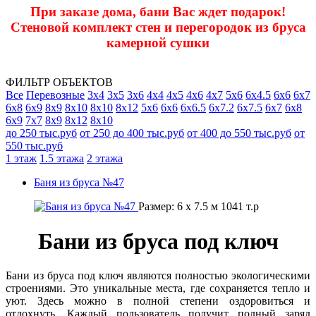
При заказе дома, бани Вас ждет подарок!
Стеновой комплект стен и перегородок из бруса
камерной сушки
ФИЛЬТР ОБЪЕКТОВ
Все
Перевозные
3х4
3х5
3х6
4х4
4х5
4х6
4х7
5х6
6х4.5
6х6
6х7
6х8
6х9
8х9
8х10
8x10
8х12
5х6
6х6
6х6.5
6х7.2
6х7.5
6х7
6х8
6х9
7х7
8х9
8х12
8x10
до 250 тыс.руб
от 250 до 400 тыс.руб
от 400 до 550 тыс.руб
от
550 тыс.руб
1 этаж
1.5 этажа
2 этажа
Баня из бруса №47
Размер:
6 x 7.5 м
1041
т.р
Бани из бруса под ключ
Бани из бруса под ключ являются полностью экологическими
строениями. Это уникальные места, где сохраняется тепло и
уют. Здесь можно в полной степени оздоровиться и
отдохнуть. Каждый пользователь получит полный заряд