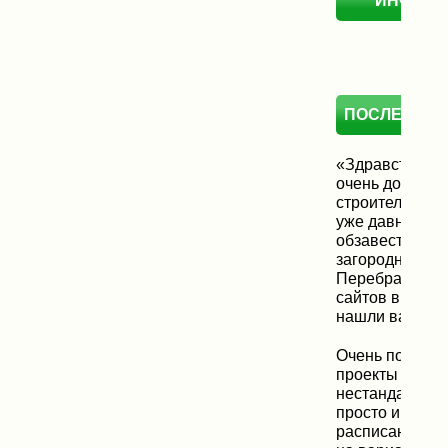
ИНФОР
ПОСЛЕДНИЕ
«Здравствуйте
очень долго в
строительную 
уже давно хот
обзавестись с
загородным д
Перебрали бо
сайтов в Интер
нашли ваш сай
Очень понрави
проекты домик
нестандартные
просто и поня
расписано. Ос