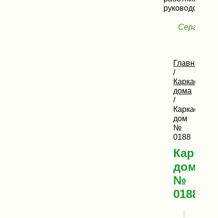
руководству!»
Сергей, Н
Главная
/
Каркасные
дома
/
Каркасный
дом
№
0188
Каркас
дом
№
0188