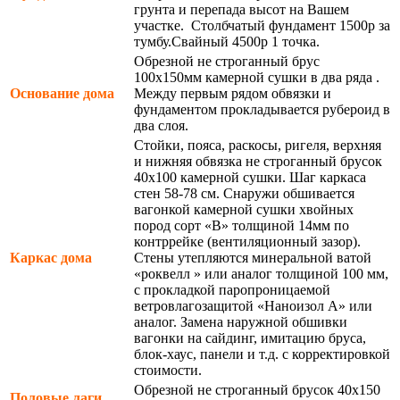
грунта и перепада высот на Вашем
участке. Столбчатый фундамент 1500р за
тумбу.Свайный 4500р 1 точка.
Обрезной не строганный брус
100х150мм камерной сушки в два ряда .
Основание дома
Между первым рядом обвязки и
фундаментом прокладывается рубероид в
два слоя.
Стойки, пояса, раскосы, ригеля, верхняя
и нижняя обвязка не строганный брусок
40х100 камерной сушки. Шаг каркаса
стен 58-78 см. Снаружи обшивается
вагонкой камерной сушки хвойных
пород сорт «В» толщиной 14мм по
контррейке (вентиляционный зазор).
Каркас дома
Стены утепляются минеральной ватой
«роквелл » или аналог толщиной 100 мм,
с прокладкой паропроницаемой
ветровлагозащитой «Наноизол А» или
аналог. Замена наружной обшивки
вагонки на сайдинг, имитацию бруса,
блок-хаус, панели и т.д. с корректировкой
стоимости.
Обрезной не строганный брусок 40х150
Половые лаги