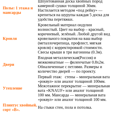
Шпунтованная доска хвойных пород
камерной сушки толщиной 36мм.
Полы: 1 этажа и
Настилается методом «под рейку» —
мансарды
крепиться на шурупы каждая 5 доска для
удобства перетяжки.
Кровельный материал ондулин
волнистый. Цвет на выбор – красный,
коричневый, зелёный. Любой другой вид
Кровля
кровельного покрытия на ваш выбор
(металлочерепица, профлист, мягкая
кровля) с корректировкой стоимости.
Свесы крыши в три вагонины (0.3м).
Входная металлическая(Россия) и
межкомнатные — филенчатые 0.8х2м.
Двери
Обналиченные с петлями. Размеры и
количество дверей — по проекту.
Первый этаж: стены – минеральная вата
«роквул» или аналог толщиной 100мм.
Межэтажное перекрытие — минеральная
Утепление
вата «KNAUF» или аналог толщиной
100 мм. Мансарда — минеральная вата
«роквул» или аналог толщиной 100 мм.
Плинтус хвойный,
На стыки стен, пола и потолка.
сорт «В».