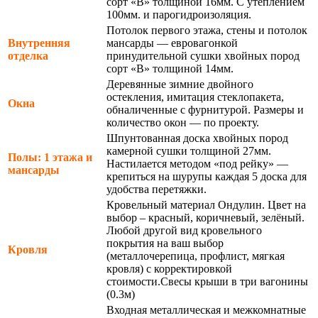
сорт «В» толщиной 16мм. С утеплением
100мм. и парогидроизоляция.
Потолок первого этажа, стены и потолок
Внутренняя
мансарды — евровагонкой
отделка
принудительной сушки хвойных пород
сорт «В» толщиной 14мм.
Деревянные зимние двойного
остекления, имитация стеклопакета,
Окна
обналиченные с фурнитурой. Размеры и
количество окон — по проекту.
Шпунтованная доска хвойных пород
камерной сушки толщиной 27мм.
Полы: 1 этажа и
Настилается методом «под рейку» —
мансарды
крепиться на шурупы каждая 5 доска для
удобства перетяжки.
Кровельный материал Ондулин. Цвет на
выбор – красный, коричневый, зелёный.
Любой другой вид кровельного
покрытия на ваш выбор
Кровля
(металлочерепица, профлист, мягкая
кровля) с корректировкой
стоимости.Свесы крыши в три вагонины
(0.3м)
Входная металлическая и межкомнатные