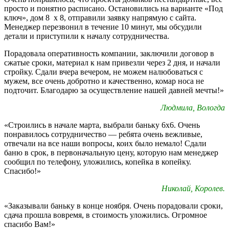
просто и понятно расписано. Остановились на варианте «Под
ключ», дом 8 х 8, отправили заявку напрямую с сайта.
Менеджер перезвонил в течение 10 минут, мы обсудили
детали и приступили к началу сотрудничества.
Порадовала оперативность компании, заключили договор в
сжатые сроки, материал к нам привезли через 2 дня, и начали
стройку. Сдали вчера вечером, не можем налюбоваться с
мужем, все очень добротно и качественно, комар носа не
подточит. Благодарю за осуществление нашей давней мечты!»
Людмила, Вологда
«Строились в начале марта, выбрали баньку 6х6. Очень
понравилось сотрудничество — ребята очень вежливые,
отвечали на все наши вопросы, коих было немало! Сдали
баню в срок, в первоначальную цену, которую нам менеджер
сообщил по телефону, уложились, копейка в копейку.
Спасибо!»
Николай, Королев.
«Заказывали баньку в конце ноября. Очень порадовали сроки,
сдача прошла вовремя, в стоимость уложились. Огромное
спасибо Вам!»