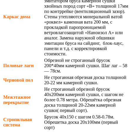
эмитатором бруса камерной сушки
хвойных пород сорт «В» толщиной 17мм
по контррейке (вентиляционный зазор).
Каркас дома
Стены утепляются минеральной ватой
«роквел» каменная вата 200 мм, с
прокладкой паропроницаемой
ветровлагозащитой «Наноизол А» или
аналог. Замена наружной обшивки
эмитации бруса на сайдинг, блок-хаус,
панели и т.д. с корректировкой
стоимости.
Обрезной не строганный брусок
Половые лаги
200*40мм камерной сушки. Шаг лаг – 58
— 78см.
Не строганная обрезная доска толщиной
Черновой пол
20-22 мм камерной сушки.
Не строганный обрезной брусок
40х200мм камерной сушки, с шагом не
Межэтажное
более 0.78 метра. Обрешётка обрезная
перекрытие
доска толщиной 20-22мм камерной
сушки( первый сорт).
Брусок 40х150 с шагом 0.58-0.78м.
Стропильная
Обрешетка доска 20х100мм (первый
система
сорт)