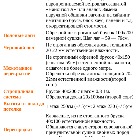
паропроницаемой ветровлагозащитой
«Наноизол А» или аналог. Замена
наружной обшивки вагонки на сайдинг,
имитацию бруса, блок-хаус, панели и т.д.
с корректировкой стоимости.
Обрезной не строганный брусок 100х200
Половые лаги
камерной сушки. Шаг лаг – 59 — 79см.
Не строганная обрезная доска толщиной
Черновой пол
20-22 мм естественной влажности.
Не строганный обрезной брусок 40х150
(с шагом 59см) естественной влажности,
Межэтажное
с шагом не более одного метра.
перекрытие
Обрешётка обрезная доска толщиной 20-
22мм естественной влажности(второй
сорт)
Стропильная
Брусок 40х200 с шагом 0.8-1м.
система
Обрешетка доска 20х100мм (второй сорт)
Высота от пола до
1 этаж 250см (+/-5)см; 2 этаж 230 (+/-5)см
потолка
Каркасные, из не строганного бруска
40х100 естественной влажности.
Обшиваются с двух сторон евровагонкой
Перегородки
принудительной сушки хвойных пород