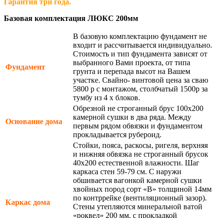
Гарантия три года.
Базовая комплектация ЛЮКС 200мм
В базовую комплектацию фундамент не
входит и рассчитывается индивидуально.
Стоимость и тип фундамента зависят от
выбранного Вами проекта, от типа
Фундамент
грунта и перепада высот на Вашем
участке. Свайно- винтовой цена за сваю
5800 р с монтажом, столбчатый 1500р за
тумбу из 4 х блоков.
Обрезной не строганный брус 100х200
камерной сушки в два ряда. Между
Основание дома
первым рядом обвязки и фундаментом
прокладывается рубероид.
Стойки, пояса, раскосы, ригеля, верхняя
и нижняя обвязка не строганный брусок
40х200 естественной влажности. Шаг
каркаса стен 59-79 см. С наружи
обшивается вагонкой камерной сушки
хвойных пород сорт «В» толщиной 14мм
по контррейке (вентиляционный зазор).
Каркас дома
Стены утепляются минеральной ватой
«роквел» 200 мм, с прокладкой