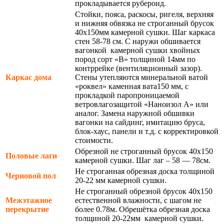
прокладывается рубероид.
Стойки, пояса, раскосы, ригеля, верхняя
и нижняя обвязка не строганный брусок
40х150мм камерной сушки. Шаг каркаса
стен 58-78 см. С наружи обшивается
вагонкой камерной сушки хвойных
пород сорт «В» толщиной 14мм по
контррейке (вентиляционный зазор).
Каркас дома
Стены утепляются минеральной ватой
«роквел» каменная вата150 мм, с
прокладкой паропроницаемой
ветровлагозащитой «Наноизол А» или
аналог. Замена наружной обшивки
вагонки на сайдинг, имитацию бруса,
блок-хаус, панели и т.д. с корректировкой
стоимости.
Обрезной не строганный брусок 40х150
Половые лаги
камерной сушки. Шаг лаг – 58 — 78см.
Не строганная обрезная доска толщиной
Черновой пол
20-22 мм камерной сушки.
Не строганный обрезной брусок 40х150
Межэтажное
естественной влажности, с шагом не
перекрытие
более 0.78м. Обрешётка обрезная доска
толщиной 20-22мм камерной сушки.