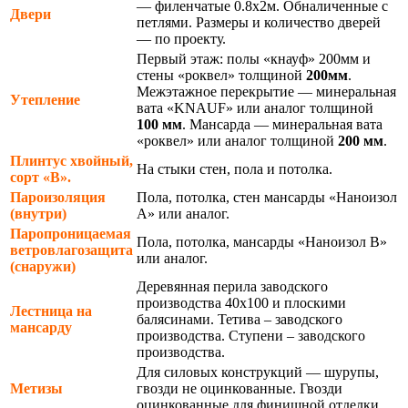
— филенчатые 0.8х2м. Обналиченные с
Двери
петлями. Размеры и количество дверей
— по проекту.
Первый этаж: полы «кнауф» 200мм и
стены «роквел» толщиной
200мм
.
Межэтажное перекрытие — минеральная
Утепление
вата «KNAUF» или аналог толщиной
100 мм
. Мансарда — минеральная вата
«роквел» или аналог толщиной
200 мм
.
Плинтус хвойный,
На стыки стен, пола и потолка.
сорт «В».
Пароизоляция
Пола, потолка, стен мансарды «Наноизол
(внутри)
А» или аналог.
Паропроницаемая
Пола, потолка, мансарды «Наноизол В»
ветровлагозащита
или аналог.
(снаружи)
Деревянная перила заводского
производства 40х100 и плоскими
Лестница на
балясинами. Тетива – заводского
мансарду
производства. Ступени – заводского
производства.
Для силовых конструкций — шурупы,
Метизы
гвозди не оцинкованные. Гвозди
оцинкованные для финишной отделки.