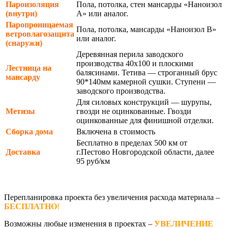
Пароизоляция
Пола, потолка, стен мансарды «Наноизол
(внутри)
А» или аналог.
Паропроницаемая
Пола, потолка, мансарды «Наноизол В»
ветровлагозащита
или аналог.
(снаружи)
Деревянная перила заводского
производства 40х100 и плоскими
Лестница на
балясинами. Тетива — строганный брус
мансарду
90*140мм камерной сушки. Ступени —
заводского производства.
Для силовых конструкций — шурупы,
Метизы
гвозди не оцинкованные. Гвозди
оцинкованные для финишной отделки.
Сборка дома
Включена в стоимость
Бесплатно в пределах 500 км от
Доставка
г.Пестово Новгородской области, далее
95 руб/км
Перепланировка проекта без увеличения расхода материала –
БЕСПЛАТНО
!
Возможны любые изменения в проектах –
УВЕЛИЧЕНИЕ