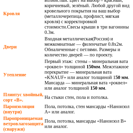
волнистый. Цвет на выбор – красный,
коричневый, зелёный. Любой другой вид
кровельного покрытия на ваш выбор
Кровля
(металлочерепица, профлист, мягкая
кровля) с корректировкой
стоимости.Свесы крыши в три вагонины
0.3м.
Входная металлическая(Россия) и
межкомнатные — филенчатые 0.8х2м.
Двери
Обналиченные с петлями. Размеры и
количество дверей — по проекту.
Первый этаж: стены – минеральная вата
«роквел» толщиной
150мм
. Межэтажное
перекрытие — минеральная вата
Утепление
«KNAUF» или аналог толщиной 1
50 мм
.
Мансарда — минеральная вата «роквел»
или аналог толщиной
150 мм
.
Плинтус хвойный,
На стыки стен, пола и потолка.
сорт «В».
Пароизоляция
Пола, потолка, стен мансарды «Наноизол
(внутри)
А» или аналог.
Паропроницаемая
Пола, потолка, мансарды «Наноизол В»
ветровлагозащита
или аналог.
(снаружи)