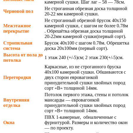
камерной сушки. Шаг лаг – 58 — 78см.
Не строганная обрезная доска толщиной
Черновой пол
20-22 мм камерной сушки.
Не строганный обрезной брусок 40х150
Межэтажное
камерной сушки, с шагом не более 0.78м
перекрытие
. Обрешётка обрезная доска толщиной
20-22мм камерной сушки(первый сорт).
Стропильная
Брусок 40х100 с шагом 0.78м. Обрешетка
система
доска 20х100мм (первый сорт).
Высота от пола до
1 этаж 240 (+/-5)см; 2 этаж 230(+/-5)см.
потолка
Каркасные, из не строганного бруска
40х100 камерной сушки. Обшиваются с
Перегородки
двух сторон евровагонкой
принудительной сушки хвойных пород
сорт «В» толщиной 14мм.
Потолок первого этажа, стены и потолок
Внутренняя
мансарды — евровагонкой
отделка
принудительной сушки хвойных пород
сорт «В» толщиной 14мм.
ПВХ 1-камерные, обналиченные с
Окна
фурнитурой. Размеры и количество окон
— по проекту.