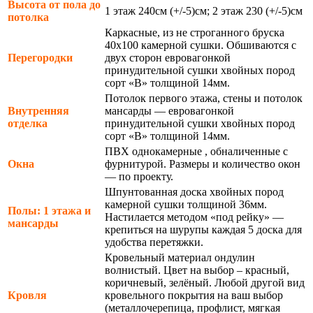
Высота от пола до
1 этаж 240см (+/-5)см; 2 этаж 230 (+/-5)см
потолка
Каркасные, из не строганного бруска
40х100 камерной сушки. Обшиваются с
Перегородки
двух сторон евровагонкой
принудительной сушки хвойных пород
сорт «В» толщиной 14мм.
Потолок первого этажа, стены и потолок
Внутренняя
мансарды — евровагонкой
отделка
принудительной сушки хвойных пород
сорт «В» толщиной 14мм.
ПВХ однокамерные , обналиченные с
Окна
фурнитурой. Размеры и количество окон
— по проекту.
Шпунтованная доска хвойных пород
камерной сушки толщиной 36мм.
Полы: 1 этажа и
Настилается методом «под рейку» —
мансарды
крепиться на шурупы каждая 5 доска для
удобства перетяжки.
Кровельный материал ондулин
волнистый. Цвет на выбор – красный,
коричневый, зелёный. Любой другой вид
Кровля
кровельного покрытия на ваш выбор
(металлочерепица, профлист, мягкая