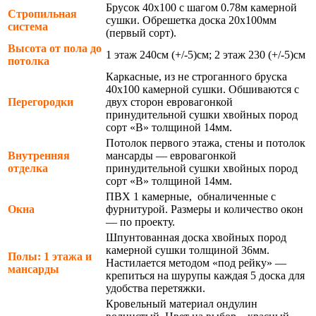
Брусок 40х100 с шагом 0.78м камерной
Стропильная
сушки. Обрешетка доска 20х100мм
система
(первый сорт).
Высота от пола до
1 этаж 240см (+/-5)см; 2 этаж 230 (+/-5)см
потолка
Каркасные, из не строганного бруска
40х100 камерной сушки. Обшиваются с
Перегородки
двух сторон евровагонкой
принудительной сушки хвойных пород
сорт «В» толщиной 14мм.
Потолок первого этажа, стены и потолок
Внутренняя
мансарды — евровагонкой
отделка
принудительной сушки хвойных пород
сорт «В» толщиной 14мм.
ПВХ 1 камерные, обналиченные с
Окна
фурнитурой. Размеры и количество окон
— по проекту.
Шпунтованная доска хвойных пород
камерной сушки толщиной 36мм.
Полы: 1 этажа и
Настилается методом «под рейку» —
мансарды
крепиться на шурупы каждая 5 доска для
удобства перетяжки.
Кровельный материал ондулин