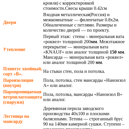
кровля) с корректировкой
стоимости.Свесы крыши 0.42см
Входная металлическая(Россия) и
межкомнатные — филенчатые 0.8х2м.
Двери
Обналиченные с петлями. Размеры и
количество дверей — по проекту.
Первый этаж: стены – минеральная вата
«роквел» толщиной 200
мм
. Межэтажное
перекрытие — минеральная вата
Утепление
«KNAUF» или аналог толщиной
150 мм
.
Мансарда — минеральная вата «роквел»
или аналог толщиной 200
мм
.
Плинтус хвойный,
На стыки стен, пола и потолка.
сорт «В».
Пароизоляция
Пола, потолка, стен мансарды «Наноизол
(внутри)
А» или аналог.
Паропроницаемая
Пола, потолка, мансарды «Наноизол В»
ветровлагозащита
или аналог.
(снаружи)
Деревянная перила заводского
производства 40х100 и плоскими
Лестница на
балясинами. Тетива — строганный брус
мансарду
90 на 140мм камерной сушки. Ступени –