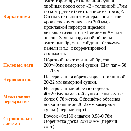
эмитатором бруса камерной сушки
хвойных пород сорт «В» толщиной 17мм
по контррейке (вентиляционный зазор).
Каркас дома
Стены утепляются минеральной ватой
«роквел» каменная вата 200 мм, с
прокладкой паропроницаемой
ветровлагозащитой «Наноизол А» или
аналог. Замена наружной обшивки
эмитации бруса на сайдинг, блок-хаус,
панели и т.д. с корректировкой
стоимости.
Обрезной не строганный брусок
Половые лаги
200*40мм камерной сушки. Шаг лаг – 58
— 78см.
Не строганная обрезная доска толщиной
Черновой пол
20-22 мм камерной сушки.
Не строганный обрезной брусок
40х200мм камерной сушки, с шагом не
Межэтажное
более 0.78 метра. Обрешётка обрезная
перекрытие
доска толщиной 20-22мм камерной
сушки( первый сорт).
Брусок 40х150 с шагом 0.58-0.78м.
Стропильная
Обрешетка доска 20х100мм (первый
система
сорт)