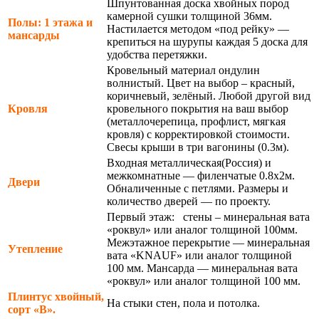
Шпунтованная доска хвойных пород
камерной сушки толщиной 36мм.
Полы: 1 этажа и
Настилается методом «под рейку» —
мансарды
крепиться на шурупы каждая 5 доска для
удобства перетяжки.
Кровельный материал ондулин
волнистый. Цвет на выбор – красный,
коричневый, зелёный. Любой другой вид
Кровля
кровельного покрытия на ваш выбор
(металлочерепица, профлист, мягкая
кровля) с корректировкой стоимости.
Свесы крыши в три вагонины (0.3м).
Входная металлическая(Россия) и
межкомнатные — филенчатые 0.8х2м.
Двери
Обналиченные с петлями. Размеры и
количество дверей — по проекту.
Первый этаж: стены – минеральная вата
«роквул» или аналог толщиной 100мм.
Межэтажное перекрытие — минеральная
Утепление
вата «KNAUF» или аналог толщиной
100 мм. Мансарда — минеральная вата
«роквул» или аналог толщиной 100 мм.
Плинтус хвойный,
На стыки стен, пола и потолка.
сорт «В».