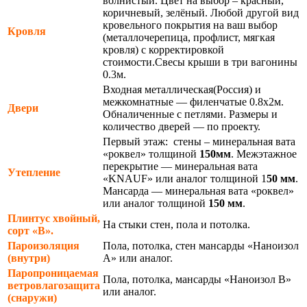
волнистый. Цвет на выбор – красный,
коричневый, зелёный. Любой другой вид
кровельного покрытия на ваш выбор
Кровля
(металлочерепица, профлист, мягкая
кровля) с корректировкой
стоимости.Свесы крыши в три вагонины
0.3м.
Входная металлическая(Россия) и
межкомнатные — филенчатые 0.8х2м.
Двери
Обналиченные с петлями. Размеры и
количество дверей — по проекту.
Первый этаж: стены – минеральная вата
«роквел» толщиной
150мм
. Межэтажное
перекрытие — минеральная вата
Утепление
«KNAUF» или аналог толщиной 1
50 мм
.
Мансарда — минеральная вата «роквел»
или аналог толщиной
150 мм
.
Плинтус хвойный,
На стыки стен, пола и потолка.
сорт «В».
Пароизоляция
Пола, потолка, стен мансарды «Наноизол
(внутри)
А» или аналог.
Паропроницаемая
Пола, потолка, мансарды «Наноизол В»
ветровлагозащита
или аналог.
(снаружи)