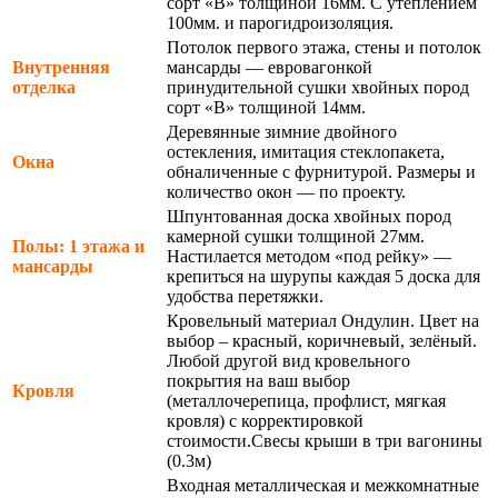
сорт «В» толщиной 16мм. С утеплением
100мм. и парогидроизоляция.
Потолок первого этажа, стены и потолок
Внутренняя
мансарды — евровагонкой
отделка
принудительной сушки хвойных пород
сорт «В» толщиной 14мм.
Деревянные зимние двойного
остекления, имитация стеклопакета,
Окна
обналиченные с фурнитурой. Размеры и
количество окон — по проекту.
Шпунтованная доска хвойных пород
камерной сушки толщиной 27мм.
Полы: 1 этажа и
Настилается методом «под рейку» —
мансарды
крепиться на шурупы каждая 5 доска для
удобства перетяжки.
Кровельный материал Ондулин. Цвет на
выбор – красный, коричневый, зелёный.
Любой другой вид кровельного
покрытия на ваш выбор
Кровля
(металлочерепица, профлист, мягкая
кровля) с корректировкой
стоимости.Свесы крыши в три вагонины
(0.3м)
Входная металлическая и межкомнатные