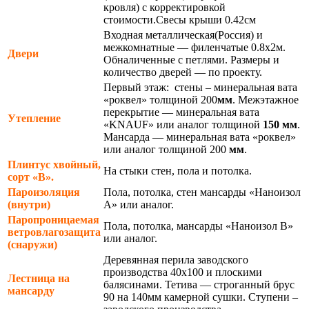
кровля) с корректировкой
стоимости.Свесы крыши 0.42см
Входная металлическая(Россия) и
межкомнатные — филенчатые 0.8х2м.
Двери
Обналиченные с петлями. Размеры и
количество дверей — по проекту.
Первый этаж: стены – минеральная вата
«роквел» толщиной 200
мм
. Межэтажное
перекрытие — минеральная вата
Утепление
«KNAUF» или аналог толщиной
150 мм
.
Мансарда — минеральная вата «роквел»
или аналог толщиной 200
мм
.
Плинтус хвойный,
На стыки стен, пола и потолка.
сорт «В».
Пароизоляция
Пола, потолка, стен мансарды «Наноизол
(внутри)
А» или аналог.
Паропроницаемая
Пола, потолка, мансарды «Наноизол В»
ветровлагозащита
или аналог.
(снаружи)
Деревянная перила заводского
производства 40х100 и плоскими
Лестница на
балясинами. Тетива — строганный брус
мансарду
90 на 140мм камерной сушки. Ступени –