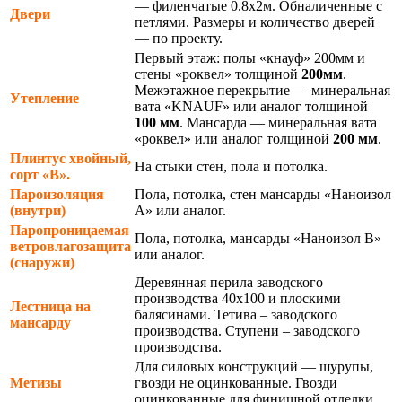
— филенчатые 0.8х2м. Обналиченные с
Двери
петлями. Размеры и количество дверей
— по проекту.
Первый этаж: полы «кнауф» 200мм и
стены «роквел» толщиной
200мм
.
Межэтажное перекрытие — минеральная
Утепление
вата «KNAUF» или аналог толщиной
100 мм
. Мансарда — минеральная вата
«роквел» или аналог толщиной
200 мм
.
Плинтус хвойный,
На стыки стен, пола и потолка.
сорт «В».
Пароизоляция
Пола, потолка, стен мансарды «Наноизол
(внутри)
А» или аналог.
Паропроницаемая
Пола, потолка, мансарды «Наноизол В»
ветровлагозащита
или аналог.
(снаружи)
Деревянная перила заводского
производства 40х100 и плоскими
Лестница на
балясинами. Тетива – заводского
мансарду
производства. Ступени – заводского
производства.
Для силовых конструкций — шурупы,
Метизы
гвозди не оцинкованные. Гвозди
оцинкованные для финишной отделки.