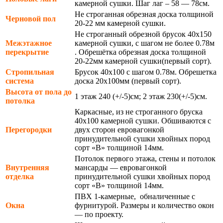
камерной сушки. Шаг лаг – 58 — 78см.
Не строганная обрезная доска толщиной
Черновой пол
20-22 мм камерной сушки.
Не строганный обрезной брусок 40х150
Межэтажное
камерной сушки, с шагом не более 0.78м
перекрытие
. Обрешётка обрезная доска толщиной
20-22мм камерной сушки(первый сорт).
Стропильная
Брусок 40х100 с шагом 0.78м. Обрешетка
система
доска 20х100мм (первый сорт).
Высота от пола до
1 этаж 240 (+/-5)см; 2 этаж 230(+/-5)см.
потолка
Каркасные, из не строганного бруска
40х100 камерной сушки. Обшиваются с
Перегородки
двух сторон евровагонкой
принудительной сушки хвойных пород
сорт «В» толщиной 14мм.
Потолок первого этажа, стены и потолок
Внутренняя
мансарды — евровагонкой
отделка
принудительной сушки хвойных пород
сорт «В» толщиной 14мм.
ПВХ 1-камерные, обналиченные с
Окна
фурнитурой. Размеры и количество окон
— по проекту.