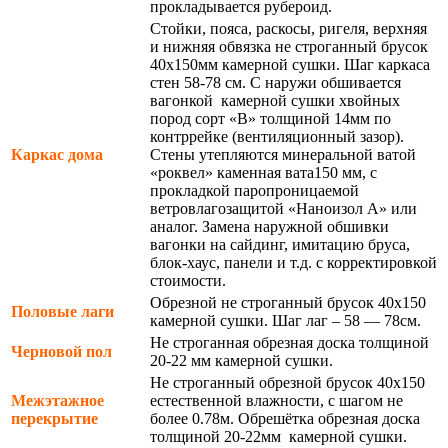
прокладывается рубероид.
Стойки, пояса, раскосы, ригеля, верхняя
и нижняя обвязка не строганный брусок
40х150мм камерной сушки. Шаг каркаса
стен 58-78 см. С наружи обшивается
вагонкой камерной сушки хвойных
пород сорт «В» толщиной 14мм по
контррейке (вентиляционный зазор).
Каркас дома
Стены утепляются минеральной ватой
«роквел» каменная вата150 мм, с
прокладкой паропроницаемой
ветровлагозащитой «Наноизол А» или
аналог. Замена наружной обшивки
вагонки на сайдинг, имитацию бруса,
блок-хаус, панели и т.д. с корректировкой
стоимости.
Обрезной не строганный брусок 40х150
Половые лаги
камерной сушки. Шаг лаг – 58 — 78см.
Не строганная обрезная доска толщиной
Черновой пол
20-22 мм камерной сушки.
Не строганный обрезной брусок 40х150
Межэтажное
естественной влажности, с шагом не
перекрытие
более 0.78м. Обрешётка обрезная доска
толщиной 20-22мм камерной сушки.