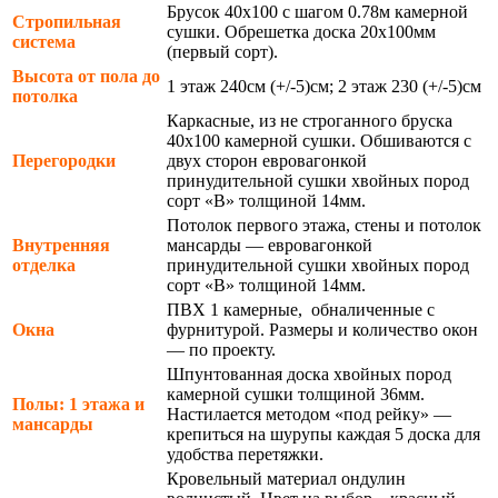
Брусок 40х100 с шагом 0.78м камерной
Стропильная
сушки. Обрешетка доска 20х100мм
система
(первый сорт).
Высота от пола до
1 этаж 240см (+/-5)см; 2 этаж 230 (+/-5)см
потолка
Каркасные, из не строганного бруска
40х100 камерной сушки. Обшиваются с
Перегородки
двух сторон евровагонкой
принудительной сушки хвойных пород
сорт «В» толщиной 14мм.
Потолок первого этажа, стены и потолок
Внутренняя
мансарды — евровагонкой
отделка
принудительной сушки хвойных пород
сорт «В» толщиной 14мм.
ПВХ 1 камерные, обналиченные с
Окна
фурнитурой. Размеры и количество окон
— по проекту.
Шпунтованная доска хвойных пород
камерной сушки толщиной 36мм.
Полы: 1 этажа и
Настилается методом «под рейку» —
мансарды
крепиться на шурупы каждая 5 доска для
удобства перетяжки.
Кровельный материал ондулин