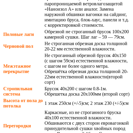
паропроницаемой ветровлагозащитой
«Наноизол А» или аналог. Замена
наружной обшивки вагонки на сайдинг,
имитацию бруса, блок-хаус, панели и т.д.
с корректировкой стоимости.
Обрезной не строганный брусок 100х200
Половые лаги
камерной сушки. Шаг лаг – 59 — 79см.
Не строганная обрезная доска толщиной
Черновой пол
20-22 мм естественной влажности.
Не строганный обрезной брусок 40х150
(с шагом 59см) естественной влажности,
Межэтажное
с шагом не более одного метра.
перекрытие
Обрешётка обрезная доска толщиной 20-
22мм естественной влажности(второй
сорт)
Стропильная
Брусок 40х200 с шагом 0.8-1м.
система
Обрешетка доска 20х100мм (второй сорт)
Высота от пола до
1 этаж 250см (+/-5)см; 2 этаж 230 (+/-5)см
потолка
Каркасные, из не строганного бруска
40х100 естественной влажности.
Обшиваются с двух сторон евровагонкой
Перегородки
принудительной сушки хвойных пород