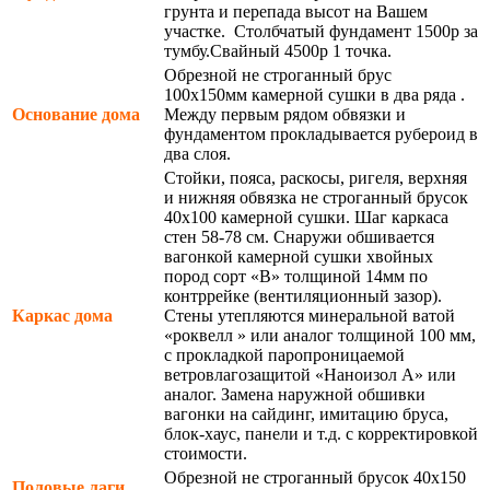
грунта и перепада высот на Вашем
участке. Столбчатый фундамент 1500р за
тумбу.Свайный 4500р 1 точка.
Обрезной не строганный брус
100х150мм камерной сушки в два ряда .
Основание дома
Между первым рядом обвязки и
фундаментом прокладывается рубероид в
два слоя.
Стойки, пояса, раскосы, ригеля, верхняя
и нижняя обвязка не строганный брусок
40х100 камерной сушки. Шаг каркаса
стен 58-78 см. Снаружи обшивается
вагонкой камерной сушки хвойных
пород сорт «В» толщиной 14мм по
контррейке (вентиляционный зазор).
Каркас дома
Стены утепляются минеральной ватой
«роквелл » или аналог толщиной 100 мм,
с прокладкой паропроницаемой
ветровлагозащитой «Наноизол А» или
аналог. Замена наружной обшивки
вагонки на сайдинг, имитацию бруса,
блок-хаус, панели и т.д. с корректировкой
стоимости.
Обрезной не строганный брусок 40х150
Половые лаги