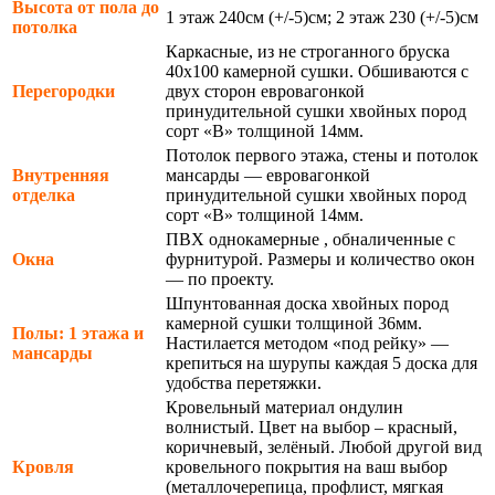
Высота от пола до
1 этаж 240см (+/-5)см; 2 этаж 230 (+/-5)см
потолка
Каркасные, из не строганного бруска
40х100 камерной сушки. Обшиваются с
Перегородки
двух сторон евровагонкой
принудительной сушки хвойных пород
сорт «В» толщиной 14мм.
Потолок первого этажа, стены и потолок
Внутренняя
мансарды — евровагонкой
отделка
принудительной сушки хвойных пород
сорт «В» толщиной 14мм.
ПВХ однокамерные , обналиченные с
Окна
фурнитурой. Размеры и количество окон
— по проекту.
Шпунтованная доска хвойных пород
камерной сушки толщиной 36мм.
Полы: 1 этажа и
Настилается методом «под рейку» —
мансарды
крепиться на шурупы каждая 5 доска для
удобства перетяжки.
Кровельный материал ондулин
волнистый. Цвет на выбор – красный,
коричневый, зелёный. Любой другой вид
Кровля
кровельного покрытия на ваш выбор
(металлочерепица, профлист, мягкая