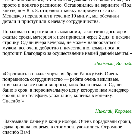
просто и понятно расписано. Остановились на варианте «Под
ключ», дом 8 х 8, отправили заявку напрямую с сайта.
Менеджер перезвонил в течение 10 минут, мы обсудили
детали и приступили к началу сотрудничества.
Порадовала оперативность компании, заключили договор в
сжатые сроки, материал к нам привезли через 2 дня, и начали
стройку. Сдали вчера вечером, не можем налюбоваться с
мужем, все очень добротно и качественно, комар носа не
подточит. Благодарю за осуществление нашей давней мечты!»
Людмила, Вологда
«Строились в начале марта, выбрали баньку 6х6. Очень
понравилось сотрудничество — ребята очень вежливые,
отвечали на все наши вопросы, коих было немало! Сдали
баню в срок, в первоначальную цену, которую нам менеджер
сообщил по телефону, уложились, копейка в копейку.
Спасибо!»
Николай, Королев.
«Заказывали баньку в конце ноября. Очень порадовали сроки,
сдача прошла вовремя, в стоимость уложились. Огромное
спасибо Вам!»