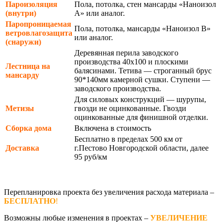
Пароизоляция
Пола, потолка, стен мансарды «Наноизол
(внутри)
А» или аналог.
Паропроницаемая
Пола, потолка, мансарды «Наноизол В»
ветровлагозащита
или аналог.
(снаружи)
Деревянная перила заводского
производства 40х100 и плоскими
Лестница на
балясинами. Тетива — строганный брус
мансарду
90*140мм камерной сушки. Ступени —
заводского производства.
Для силовых конструкций — шурупы,
Метизы
гвозди не оцинкованные. Гвозди
оцинкованные для финишной отделки.
Сборка дома
Включена в стоимость
Бесплатно в пределах 500 км от
Доставка
г.Пестово Новгородской области, далее
95 руб/км
Перепланировка проекта без увеличения расхода материала –
БЕСПЛАТНО
!
Возможны любые изменения в проектах –
УВЕЛИЧЕНИЕ