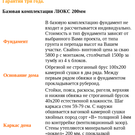
Гарантия три года.
Базовая комплектация ЛЮКС 200мм
В базовую комплектацию фундамент не
входит и рассчитывается индивидуально.
Стоимость и тип фундамента зависят от
выбранного Вами проекта, от типа
Фундамент
грунта и перепада высот на Вашем
участке. Свайно- винтовой цена за сваю
5800 р с монтажом, столбчатый 1500р за
тумбу из 4 х блоков.
Обрезной не строганный брус 100х200
камерной сушки в два ряда. Между
Основание дома
первым рядом обвязки и фундаментом
прокладывается рубероид.
Стойки, пояса, раскосы, ригеля, верхняя
и нижняя обвязка не строганный брусок
40х200 естественной влажности. Шаг
каркаса стен 59-79 см. С наружи
обшивается вагонкой камерной сушки
хвойных пород сорт «В» толщиной 14мм
по контррейке (вентиляционный зазор).
Каркас дома
Стены утепляются минеральной ватой
«роквел» 200 мм, с прокладкой