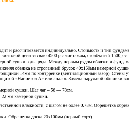
ставка.
дит и рассчитывается индивидуально. Стоимость и тип фундамен
винтовой цена за сваю 4500 р с монтажом, столбчатый 1500р за т
ерной сушки в два ряда. Между первым рядом обвязки и фундам
и нижняя обвязка не строганный брусок 40х150мм камерной сушк
олщиной 14мм по контррейке (вентиляционный зазор). Стены ут
щитой «Наноизол А» или аналог. Замена наружной обшивки вагон
мерной сушки. Шаг лаг – 58 — 78см.
0-22 мм камерной сушки.
тественной влажности, с шагом не более 0.78м. Обрешётка обре
шки. Обрешетка доска 20х100мм (первый сорт).