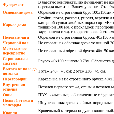
В базовую комплектацию фундамент не вхо
Фундамент
перепада высот на Вашем участке. Столбч
Основание дома
Обрезной не строганный брус 100х150мм к
Стойки, пояса, раскосы, ригеля, верхняя 
камерной сушки хвойных пород сорт «В» т
Каркас дома
толщиной 100 мм, с прокладкой паропрони
хаус, панели и т.д. с корректировкой стоим
Половые лаги
Обрезной не строганный брусок 40х150 ка
Черновой пол
Не строганная обрезная доска толщиной 2
Межэтажное
Не строганный обрезной брусок 40х150 ка
перекрытие
Стропильная
Брусок 40х100 с шагом 0.78м. Обрешетка д
система
Высота от пола до
1 этаж 240 (+/-5)см; 2 этаж 230(+/-5)см.
потолка
Перегородки
Каркасные, из не строганного бруска 40х
Внутренняя
Потолок первого этажа, стены и потолок
отделка
Окна
ПВХ 1-камерные, обналиченные с фурниту
Полы: 1 этажа и
Шпунтованная доска хвойных пород камерн
мансарды
Кровельный материал ондулин волнистый. 
Кровля