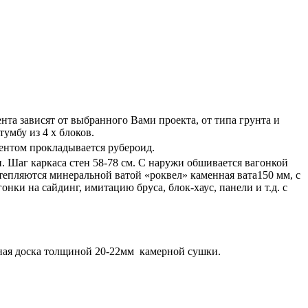
та зависят от выбранного Вами проекта, от типа грунта и
умбу из 4 х блоков.
ентом прокладывается рубероид.
и. Шаг каркаса стен 58-78 см. С наружи обшивается вагонкой
епляются минеральной ватой «роквел» каменная вата150 мм, с
ки на сайдинг, имитацию бруса, блок-хаус, панели и т.д. с
зная доска толщиной 20-22мм камерной сушки.