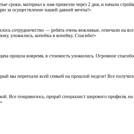
е сроки, материал к нам привезли через 2 дня, и начали стройк
дарю за осуществление нашей давней мечты!»
илось сотрудничество — ребята очень вежливые, отвечали на все
ону, уложились, копейка в копейку. Спасибо!»
сдача прошла вовремя, в стоимость уложились. Огромное спасиб
орый мы переехали всей семьей на прошлой неделе! Все получил
кой. Все понравилось, прораб специалист широкого профиля, на 
!»