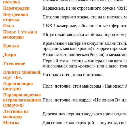
потолка
Перегородки
Каркасные, из не строганного бруска 40х
Внутренняя
Потолок первого этажа, стены и потолок
отделка
Окна
ПВХ 1 камерные, обналиченные с фурниту
Полы: 1 этажа и
Шпунтованная доска хвойных пород камерн
мансарды
Кровельный материал ондулин волнистый. 
Кровля
профлист, мягкая кровля) с корректировк
Двери
Входная металлическая(Россия) и межкомн
Первый этаж: стены – минеральная вата 
Утепление
минеральная вата «роквел» или аналог т
Плинтус хвойный,
На стыки стен, пола и потолка.
сорт «В».
Пароизоляция
Пола, потолка, стен мансарды «Наноизол А
(внутри)
Паропроницаемая
ветровлагозащита
Пола, потолка, мансарды «Наноизол В» или
(снаружи)
Лестница на
Деревянная перила заводского производст
мансарду
Метизы
Для силовых конструкций — шурупы, гвоз