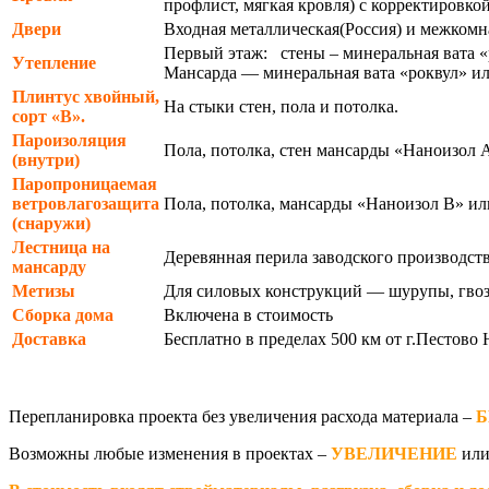
профлист, мягкая кровля) с корректировко
Двери
Входная металлическая(Россия) и межкомн
Первый этаж: стены – минеральная вата 
Утепление
Мансарда — минеральная вата «роквул» ил
Плинтус хвойный,
На стыки стен, пола и потолка.
сорт «В».
Пароизоляция
Пола, потолка, стен мансарды «Наноизол А
(внутри)
Паропроницаемая
ветровлагозащита
Пола, потолка, мансарды «Наноизол В» или
(снаружи)
Лестница на
Деревянная перила заводского производст
мансарду
Метизы
Для силовых конструкций — шурупы, гвоз
Сборка дома
Включена в стоимость
Доставка
Бесплатно в пределах 500 км от г.Пестово 
Перепланировка проекта без увеличения расхода материала –
Б
Возможны любые изменения в проектах –
УВЕЛИЧЕНИЕ
ил