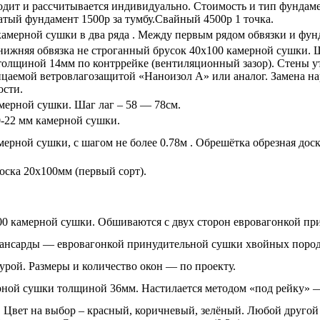
дит и рассчитывается индивидуально. Стоимость и тип фундамен
атый фундамент 1500р за тумбу.Свайный 4500р 1 точка.
амерной сушки в два ряда . Между первым рядом обвязки и фунд
и нижняя обвязка не строганный брусок 40х100 камерной сушки. 
олщиной 14мм по контррейке (вентиляционный зазор). Стены ут
цаемой ветровлагозащитой «Наноизол А» или аналог. Замена на
ости.
мерной сушки. Шаг лаг – 58 — 78см.
0-22 мм камерной сушки.
мерной сушки, с шагом не более 0.78м . Обрешётка обрезная до
оска 20х100мм (первый сорт).
100 камерной сушки. Обшиваются с двух сторон евровагонкой п
 мансарды — евровагонкой принудительной сушки хвойных поро
рой. Размеры и количество окон — по проекту.
ой сушки толщиной 36мм. Настилается методом «под рейку» — 
Цвет на выбор – красный, коричневый, зелёный. Любой другой 