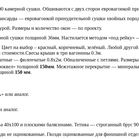
100 камерной сушки. Обшиваются с двух сторон евровагонкой п
 мансарды — евровагонкой принудительной сушки хвойных поро
рой. Размеры и количество окон — по проекту.
ой сушки толщиной 36мм. Настилается методом «под рейку» — 
Цвет на выбор – красный, коричневый, зелёный. Любой другой 
ой стоимости.Свесы крыши в три вагонины 0.3м.
атные — филенчатые 0.8х2м. Обналиченные с петлями. Размеры 
«роквел» толщиной
150мм
. Межэтажное перекрытие — минераль
олщиной
150 мм
.
» или аналог.
 аналог.
ва 40х100 и плоскими балясинами. Тетива — строганный брус 9
ди не оцинкованные. Гвозди оцинкованные для финишной отде