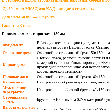
В стоимость входят стройматериалы, разгрузка, сборка и до
До 50 км. от МКАД или КАД – входит в стоимость.
Далее чем 50 км. — 95 руб./км.
Гарантия 3 года.
Базовая комплектация зима 150мм
В базовую комплектацию фундамент не вхо
Фундамент
перепада высот на Вашем участке. Свайно- 
Основание дома
Обрезной не строганный брус 150х150 кам
Стойки, пояса, раскосы, ригеля, верхняя 
камерной сушки хвойных пород сорт «В» т
Каркас дома
прокладкой паропроницаемой ветровлагоза
корректировкой стоимости.
Половые лаги
Обрезной не строганный брусок 40х150 ка
Черновой пол
Не строганная обрезная доска толщиной 2
Межэтажное
Не строганный обрезной брусок 40х150 ес
перекрытие
Стропильная
Брусок 40х100 с шагом 0.78м камерной су
система
Высота от пола до
1 этаж 240см (+/-5)см; 2 этаж 230 (+/-5)см