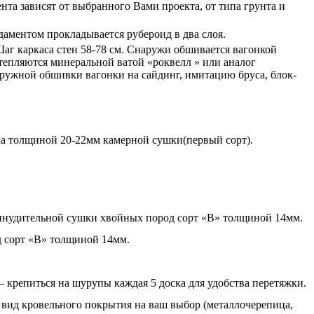
та зависят от выбранного Вами проекта, от типа грунта и
аментом прокладывается рубероид в два слоя.
Шаг каркаса стен 58-78 см. Снаружи обшивается вагонкой
епляются минеральной ватой «роквелл » или аналог
ружной обшивки вагонки на сайдинг, имитацию бруса, блок-
ска толщиной 20-22мм камерной сушки(первый сорт).
ринудительной сушки хвойных пород сорт «В» толщиной 14мм.
д сорт «В» толщиной 14мм.
крепиться на шурупы каждая 5 доска для удобства перетяжки.
вид кровельного покрытия на ваш выбор (металлочерепица,