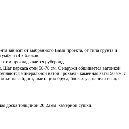
та зависят от выбранного Вами проекта, от типа грунта и
умбу из 4 х блоков.
ентом прокладывается рубероид.
и. Шаг каркаса стен 58-78 см. С наружи обшивается вагонкой
епляются минеральной ватой «роквел» каменная вата150 мм, с
ки на сайдинг, имитацию бруса, блок-хаус, панели и т.д. с
зная доска толщиной 20-22мм камерной сушки.