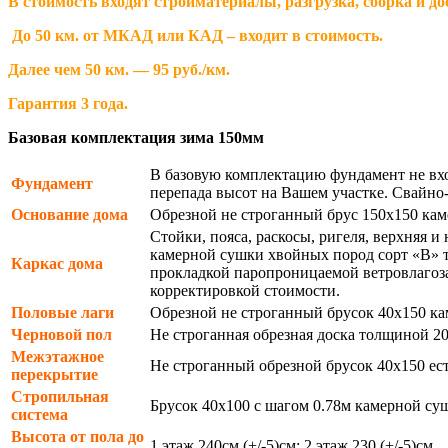
В стоимость входят стройматериалы, разгрузка, сборка и до
До 50 км. от МКАД или КАД – входит в стоимость.
Далее чем 50 км. — 95 руб./км.
Гарантия 3 года.
Базовая комплектация зима 150мм
В базовую комплектацию фундамент не вхо
Фундамент
перепада высот на Вашем участке. Свайно- 
Основание дома
Обрезной не строганный брус 150х150 кам
Стойки, пояса, раскосы, ригеля, верхняя 
камерной сушки хвойных пород сорт «В» т
Каркас дома
прокладкой паропроницаемой ветровлагоза
корректировкой стоимости.
Половые лаги
Обрезной не строганный брусок 40х150 ка
Черновой пол
Не строганная обрезная доска толщиной 2
Межэтажное
Не строганный обрезной брусок 40х150 ес
перекрытие
Стропильная
Брусок 40х100 с шагом 0.78м камерной су
система
Высота от пола до
1 этаж 240см (+/-5)см; 2 этаж 230 (+/-5)см