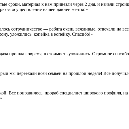
е сроки, материал к нам привезли через 2 дня, и начали стройк
дарю за осуществление нашей давней мечты!»
илось сотрудничество — ребята очень вежливые, отвечали на все
ону, уложились, копейка в копейку. Спасибо!»
сдача прошла вовремя, в стоимость уложились. Огромное спасиб
орый мы переехали всей семьей на прошлой неделе! Все получил
кой. Все понравилось, прораб специалист широкого профиля, на 
!»