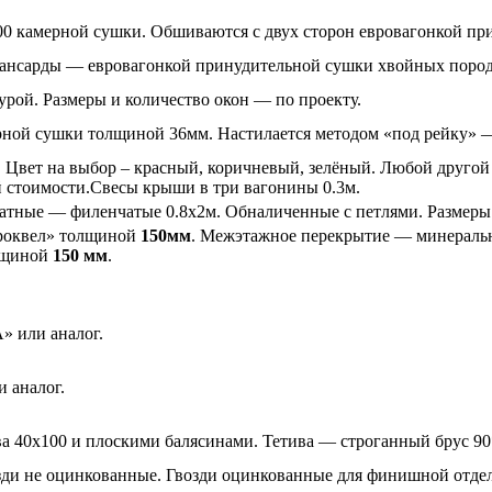
100 камерной сушки. Обшиваются с двух сторон евровагонкой п
 мансарды — евровагонкой принудительной сушки хвойных поро
рой. Размеры и количество окон — по проекту.
ой сушки толщиной 36мм. Настилается методом «под рейку» — 
Цвет на выбор – красный, коричневый, зелёный. Любой другой 
ой стоимости.Свесы крыши в три вагонины 0.3м.
атные — филенчатые 0.8х2м. Обналиченные с петлями. Размеры 
«роквел» толщиной
150мм
. Межэтажное перекрытие — минераль
олщиной
150 мм
.
» или аналог.
 аналог.
ва 40х100 и плоскими балясинами. Тетива — строганный брус 9
ди не оцинкованные. Гвозди оцинкованные для финишной отде