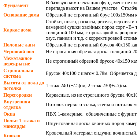
В базовую комплектацию фундамент не вхо
Фундамент
перепада высот на Вашем участке. Столбч
Основание дома
Обрезной не строганный брус 100х150мм к
Стойки, пояса, раскосы, ригеля, верхняя 
камерной сушки хвойных пород сорт «В» т
Каркас дома
толщиной 100 мм, с прокладкой паропрони
хаус, панели и т.д. с корректировкой стоим
Половые лаги
Обрезной не строганный брусок 40х150 ка
Черновой пол
Не строганная обрезная доска толщиной 2
Межэтажное
Не строганный обрезной брусок 40х150 ка
перекрытие
Стропильная
Брусок 40х100 с шагом 0.78м. Обрешетка д
система
Высота от пола до
1 этаж 240 (+/-5)см; 2 этаж 230(+/-5)см.
потолка
Перегородки
Каркасные, из не строганного бруска 40х
Внутренняя
Потолок первого этажа, стены и потолок
отделка
Окна
ПВХ 1-камерные, обналиченные с фурниту
Полы: 1 этажа и
Шпунтованная доска хвойных пород камерн
мансарды
Кровельный материал ондулин волнистый. 
Кровля