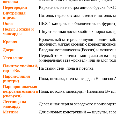
потолка
Перегородки
Каркасные, из не строганного бруска 40х
Внутренняя
Потолок первого этажа, стены и потолок
отделка
Окна
ПВХ 1 камерные, обналиченные с фурниту
Полы: 1 этажа и
Шпунтованная доска хвойных пород камерн
мансарды
Кровельный материал ондулин волнистый. 
Кровля
профлист, мягкая кровля) с корректировк
Двери
Входная металлическая(Россия) и межкомн
Первый этаж: стены – минеральная вата 
Утепление
минеральная вата «роквел» или аналог т
Плинтус хвойный,
На стыки стен, пола и потолка.
сорт «В».
Пароизоляция
Пола, потолка, стен мансарды «Наноизол А
(внутри)
Паропроницаемая
ветровлагозащита
Пола, потолка, мансарды «Наноизол В» или
(снаружи)
Лестница на
Деревянная перила заводского производст
мансарду
Метизы
Для силовых конструкций — шурупы, гвоз