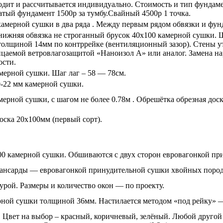
дит и рассчитывается индивидуально. Стоимость и тип фундамен
атый фундамент 1500р за тумбу.Свайный 4500р 1 точка.
амерной сушки в два ряда . Между первым рядом обвязки и фунд
и нижняя обвязка не строганный брусок 40х100 камерной сушки. 
олщиной 14мм по контррейке (вентиляционный зазор). Стены ут
цаемой ветровлагозащитой «Наноизол А» или аналог. Замена на
ости.
мерной сушки. Шаг лаг – 58 — 78см.
0-22 мм камерной сушки.
мерной сушки, с шагом не более 0.78м . Обрешётка обрезная до
оска 20х100мм (первый сорт).
100 камерной сушки. Обшиваются с двух сторон евровагонкой п
 мансарды — евровагонкой принудительной сушки хвойных поро
рой. Размеры и количество окон — по проекту.
ой сушки толщиной 36мм. Настилается методом «под рейку» — 
Цвет на выбор – красный, коричневый, зелёный. Любой другой 