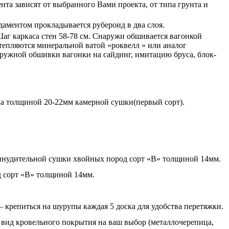
та зависят от выбранного Вами проекта, от типа грунта и
аментом прокладывается рубероид в два слоя.
Шаг каркаса стен 58-78 см. Снаружи обшивается вагонкой
епляются минеральной ватой «роквелл » или аналог
ружной обшивки вагонки на сайдинг, имитацию бруса, блок-
ска толщиной 20-22мм камерной сушки(первый сорт).
ринудительной сушки хвойных пород сорт «В» толщиной 14мм.
д сорт «В» толщиной 14мм.
крепиться на шурупы каждая 5 доска для удобства перетяжки.
вид кровельного покрытия на ваш выбор (металлочерепица,