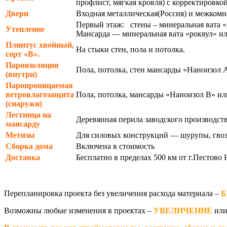
профлист, мягкая кровля) с корректировко
Двери
Входная металлическая(Россия) и межкомн
Первый этаж: стены – минеральная вата 
Утепление
Мансарда — минеральная вата «роквул» ил
Плинтус хвойный,
На стыки стен, пола и потолка.
сорт «В».
Пароизоляция
Пола, потолка, стен мансарды «Наноизол А
(внутри)
Паропроницаемая
ветровлагозащита
Пола, потолка, мансарды «Наноизол В» или
(снаружи)
Лестница на
Деревянная перила заводского производст
мансарду
Метизы
Для силовых конструкций — шурупы, гвоз
Сборка дома
Включена в стоимость
Доставка
Бесплатно в пределах 500 км от г.Пестово 
Перепланировка проекта без увеличения расхода материала –
Б
Возможны любые изменения в проектах –
УВЕЛИЧЕНИЕ
ил