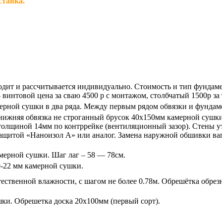
ставка.
дит и рассчитывается индивидуально. Стоимость и тип фундамен
винтовой цена за сваю 4500 р с монтажом, столбчатый 1500р за т
ерной сушки в два ряда. Между первым рядом обвязки и фундам
и нижняя обвязка не строганный брусок 40х150мм камерной сушк
олщиной 14мм по контррейке (вентиляционный зазор). Стены ут
щитой «Наноизол А» или аналог. Замена наружной обшивки вагон
мерной сушки. Шаг лаг – 58 — 78см.
0-22 мм камерной сушки.
тественной влажности, с шагом не более 0.78м. Обрешётка обре
шки. Обрешетка доска 20х100мм (первый сорт).