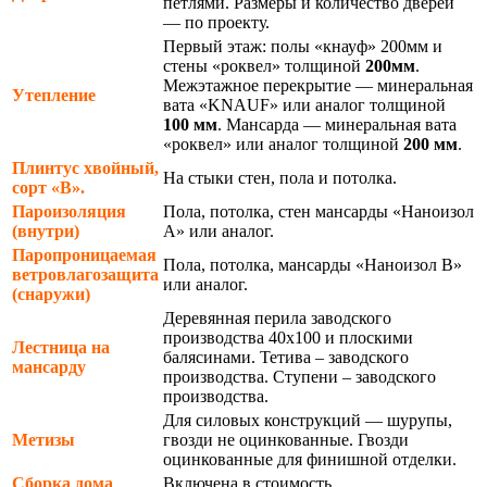
петлями. Размеры и количество дверей
— по проекту.
Первый этаж: полы «кнауф» 200мм и
стены «роквел» толщиной
200мм
.
Межэтажное перекрытие — минеральная
Утепление
вата «KNAUF» или аналог толщиной
100 мм
. Мансарда — минеральная вата
«роквел» или аналог толщиной
200 мм
.
Плинтус хвойный,
На стыки стен, пола и потолка.
сорт «В».
Пароизоляция
Пола, потолка, стен мансарды «Наноизол
(внутри)
А» или аналог.
Паропроницаемая
Пола, потолка, мансарды «Наноизол В»
ветровлагозащита
или аналог.
(снаружи)
Деревянная перила заводского
производства 40х100 и плоскими
Лестница на
балясинами. Тетива – заводского
мансарду
производства. Ступени – заводского
производства.
Для силовых конструкций — шурупы,
Метизы
гвозди не оцинкованные. Гвозди
оцинкованные для финишной отделки.
Сборка дома
Включена в стоимость