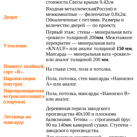
стоимости.Свесы крыши 0.42см
Входная металлическая(Россия) и
межкомнатные — филенчатые 0.8х2м.
Двери
Обналиченные с петлями. Размеры и
количество дверей — по проекту.
Первый этаж: стены – минеральная вата
«роквел» толщиной 200
мм
. Межэтажное
перекрытие — минеральная вата
Утепление
«KNAUF» или аналог толщиной
150 мм
.
Мансарда — минеральная вата «роквел»
или аналог толщиной 200
мм
.
Плинтус хвойный,
На стыки стен, пола и потолка.
сорт «В».
Пароизоляция
Пола, потолка, стен мансарды «Наноизол
(внутри)
А» или аналог.
Паропроницаемая
Пола, потолка, мансарды «Наноизол В»
ветровлагозащита
или аналог.
(снаружи)
Деревянная перила заводского
производства 40х100 и плоскими
Лестница на
балясинами. Тетива — строганный брус
мансарду
90 на 140мм камерной сушки. Ступени –
заводского производства.