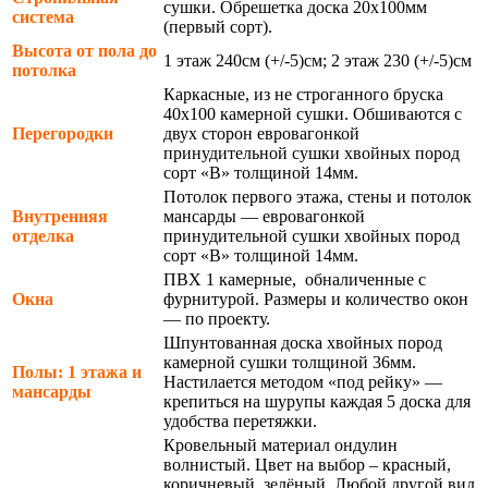
сушки. Обрешетка доска 20х100мм
система
(первый сорт).
Высота от пола до
1 этаж 240см (+/-5)см; 2 этаж 230 (+/-5)см
потолка
Каркасные, из не строганного бруска
40х100 камерной сушки. Обшиваются с
Перегородки
двух сторон евровагонкой
принудительной сушки хвойных пород
сорт «В» толщиной 14мм.
Потолок первого этажа, стены и потолок
Внутренняя
мансарды — евровагонкой
отделка
принудительной сушки хвойных пород
сорт «В» толщиной 14мм.
ПВХ 1 камерные, обналиченные с
Окна
фурнитурой. Размеры и количество окон
— по проекту.
Шпунтованная доска хвойных пород
камерной сушки толщиной 36мм.
Полы: 1 этажа и
Настилается методом «под рейку» —
мансарды
крепиться на шурупы каждая 5 доска для
удобства перетяжки.
Кровельный материал ондулин
волнистый. Цвет на выбор – красный,
коричневый, зелёный. Любой другой вид