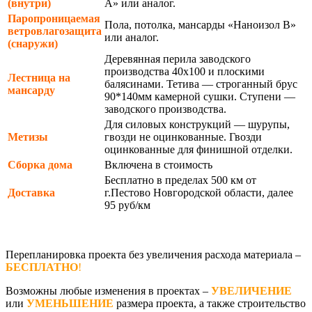
(внутри)
А» или аналог.
Паропроницаемая
Пола, потолка, мансарды «Наноизол В»
ветровлагозащита
или аналог.
(снаружи)
Деревянная перила заводского
производства 40х100 и плоскими
Лестница на
балясинами. Тетива — строганный брус
мансарду
90*140мм камерной сушки. Ступени —
заводского производства.
Для силовых конструкций — шурупы,
Метизы
гвозди не оцинкованные. Гвозди
оцинкованные для финишной отделки.
Сборка дома
Включена в стоимость
Бесплатно в пределах 500 км от
Доставка
г.Пестово Новгородской области, далее
95 руб/км
Перепланировка проекта без увеличения расхода материала –
БЕСПЛАТНО
!
Возможны любые изменения в проектах –
УВЕЛИЧЕНИЕ
или
УМЕНЬШЕНИЕ
размера проекта, а также строительство