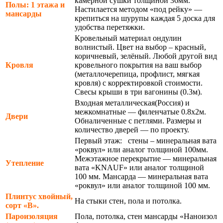
камерной сушки толщиной 36мм.
Полы: 1 этажа и
Настилается методом «под рейку» —
мансарды
крепиться на шурупы каждая 5 доска для
удобства перетяжки.
Кровельный материал ондулин
волнистый. Цвет на выбор – красный,
коричневый, зелёный. Любой другой вид
Кровля
кровельного покрытия на ваш выбор
(металлочерепица, профлист, мягкая
кровля) с корректировкой стоимости.
Свесы крыши в три вагонины (0.3м).
Входная металлическая(Россия) и
межкомнатные — филенчатые 0.8х2м.
Двери
Обналиченные с петлями. Размеры и
количество дверей — по проекту.
Первый этаж: стены – минеральная вата
«роквул» или аналог толщиной 100мм.
Межэтажное перекрытие — минеральная
Утепление
вата «KNAUF» или аналог толщиной
100 мм. Мансарда — минеральная вата
«роквул» или аналог толщиной 100 мм.
Плинтус хвойный,
На стыки стен, пола и потолка.
сорт «В».
Пароизоляция
Пола, потолка, стен мансарды «Наноизол