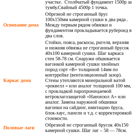
участке. Столбчатый фундамент 1500р за
тумбу.Свайный 4500р 1 точка.
Обрезной не строганный брус
100х150мм камерной сушки в два ряда .
Основание дома
Между первым рядом обвязки и
фундаментом прокладывается рубероид в
два слоя.
Стойки, пояса, раскосы, ригеля, верхняя
и нижняя обвязка не строганный брусок
40х100 камерной сушки. Шаг каркаса
стен 58-78 см. Снаружи обшивается
вагонкой камерной сушки хвойных
пород сорт «В» толщиной 14мм по
контррейке (вентиляционный зазор).
Каркас дома
Стены утепляются минеральной ватой
«роквелл » или аналог толщиной 100 мм,
с прокладкой паропроницаемой
ветровлагозащитой «Наноизол А» или
аналог. Замена наружной обшивки
вагонки на сайдинг, имитацию бруса,
блок-хаус, панели и т.д. с корректировкой
стоимости.
Обрезной не строганный брусок 40х150
Половые лаги
камерной сушки. Шаг лаг – 58 — 78см.