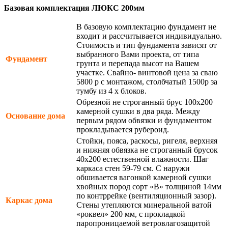
Базовая комплектация ЛЮКС 200мм
В базовую комплектацию фундамент не
входит и рассчитывается индивидуально.
Стоимость и тип фундамента зависят от
выбранного Вами проекта, от типа
Фундамент
грунта и перепада высот на Вашем
участке. Свайно- винтовой цена за сваю
5800 р с монтажом, столбчатый 1500р за
тумбу из 4 х блоков.
Обрезной не строганный брус 100х200
камерной сушки в два ряда. Между
Основание дома
первым рядом обвязки и фундаментом
прокладывается рубероид.
Стойки, пояса, раскосы, ригеля, верхняя
и нижняя обвязка не строганный брусок
40х200 естественной влажности. Шаг
каркаса стен 59-79 см. С наружи
обшивается вагонкой камерной сушки
хвойных пород сорт «В» толщиной 14мм
по контррейке (вентиляционный зазор).
Каркас дома
Стены утепляются минеральной ватой
«роквел» 200 мм, с прокладкой
паропроницаемой ветровлагозащитой