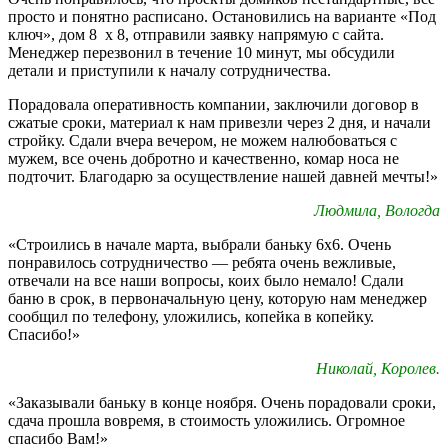
просто и понятно расписано. Остановились на варианте «Под
ключ», дом 8 х 8, отправили заявку напрямую с сайта.
Менеджер перезвонил в течение 10 минут, мы обсудили
детали и приступили к началу сотрудничества.
Порадовала оперативность компании, заключили договор в
сжатые сроки, материал к нам привезли через 2 дня, и начали
стройку. Сдали вчера вечером, не можем налюбоваться с
мужем, все очень добротно и качественно, комар носа не
подточит. Благодарю за осуществление нашей давней мечты!»
Людмила, Вологда
«Строились в начале марта, выбрали баньку 6х6. Очень
понравилось сотрудничество — ребята очень вежливые,
отвечали на все наши вопросы, коих было немало! Сдали
баню в срок, в первоначальную цену, которую нам менеджер
сообщил по телефону, уложились, копейка в копейку.
Спасибо!»
Николай, Королев.
«Заказывали баньку в конце ноября. Очень порадовали сроки,
сдача прошла вовремя, в стоимость уложились. Огромное
спасибо Вам!»