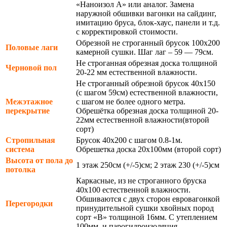
«Наноизол А» или аналог. Замена
наружной обшивки вагонки на сайдинг,
имитацию бруса, блок-хаус, панели и т.д.
с корректировкой стоимости.
Обрезной не строганный брусок 100х200
Половые лаги
камерной сушки. Шаг лаг – 59 — 79см.
Не строганная обрезная доска толщиной
Черновой пол
20-22 мм естественной влажности.
Не строганный обрезной брусок 40х150
(с шагом 59см) естественной влажности,
Межэтажное
с шагом не более одного метра.
перекрытие
Обрешётка обрезная доска толщиной 20-
22мм естественной влажности(второй
сорт)
Стропильная
Брусок 40х200 с шагом 0.8-1м.
система
Обрешетка доска 20х100мм (второй сорт)
Высота от пола до
1 этаж 250см (+/-5)см; 2 этаж 230 (+/-5)см
потолка
Каркасные, из не строганного бруска
40х100 естественной влажности.
Обшиваются с двух сторон евровагонкой
Перегородки
принудительной сушки хвойных пород
сорт «В» толщиной 16мм. С утеплением
100мм. и парогидроизоляция.