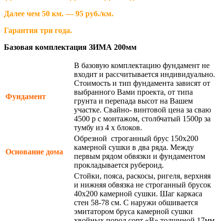
Далее чем 50 км. — 95 руб./км.
Гарантия три года.
Базовая комплектация ЗИМА 200мм
В базовую комплектацию фундамент не
входит и рассчитывается индивидуально.
Стоимость и тип фундамента зависят от
выбранного Вами проекта, от типа
Фундамент
грунта и перепада высот на Вашем
участке. Свайно- винтовой цена за сваю
4500 р с монтажом, столбчатый 1500р за
тумбу из 4 х блоков.
Обрезной строганный брус 150х200
камерной сушки в два ряда. Между
Основание дома
первым рядом обвязки и фундаментом
прокладывается рубероид.
Стойки, пояса, раскосы, ригеля, верхняя
и нижняя обвязка не строганный брусок
40х200 камерной сушки. Шаг каркаса
стен 58-78 см. С наружи обшивается
эмитатором бруса камерной сушки
хвойных пород сорт «В» толщиной 17мм