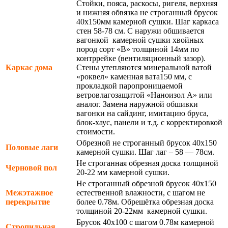
Стойки, пояса, раскосы, ригеля, верхняя
и нижняя обвязка не строганный брусок
40х150мм камерной сушки. Шаг каркаса
стен 58-78 см. С наружи обшивается
вагонкой камерной сушки хвойных
пород сорт «В» толщиной 14мм по
контррейке (вентиляционный зазор).
Каркас дома
Стены утепляются минеральной ватой
«роквел» каменная вата150 мм, с
прокладкой паропроницаемой
ветровлагозащитой «Наноизол А» или
аналог. Замена наружной обшивки
вагонки на сайдинг, имитацию бруса,
блок-хаус, панели и т.д. с корректировкой
стоимости.
Обрезной не строганный брусок 40х150
Половые лаги
камерной сушки. Шаг лаг – 58 — 78см.
Не строганная обрезная доска толщиной
Черновой пол
20-22 мм камерной сушки.
Не строганный обрезной брусок 40х150
Межэтажное
естественной влажности, с шагом не
перекрытие
более 0.78м. Обрешётка обрезная доска
толщиной 20-22мм камерной сушки.
Брусок 40х100 с шагом 0.78м камерной
Стропильная