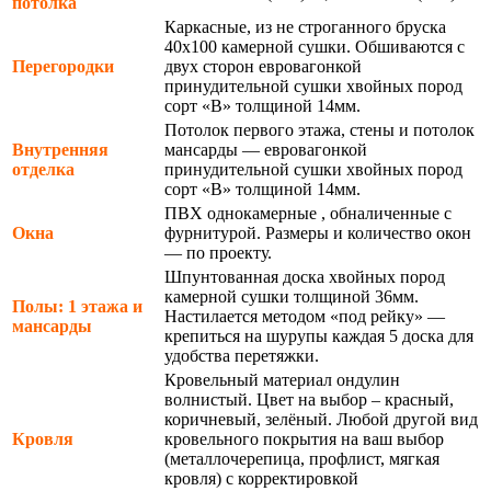
потолка
Каркасные, из не строганного бруска
40х100 камерной сушки. Обшиваются с
Перегородки
двух сторон евровагонкой
принудительной сушки хвойных пород
сорт «В» толщиной 14мм.
Потолок первого этажа, стены и потолок
Внутренняя
мансарды — евровагонкой
отделка
принудительной сушки хвойных пород
сорт «В» толщиной 14мм.
ПВХ однокамерные , обналиченные с
Окна
фурнитурой. Размеры и количество окон
— по проекту.
Шпунтованная доска хвойных пород
камерной сушки толщиной 36мм.
Полы: 1 этажа и
Настилается методом «под рейку» —
мансарды
крепиться на шурупы каждая 5 доска для
удобства перетяжки.
Кровельный материал ондулин
волнистый. Цвет на выбор – красный,
коричневый, зелёный. Любой другой вид
Кровля
кровельного покрытия на ваш выбор
(металлочерепица, профлист, мягкая
кровля) с корректировкой