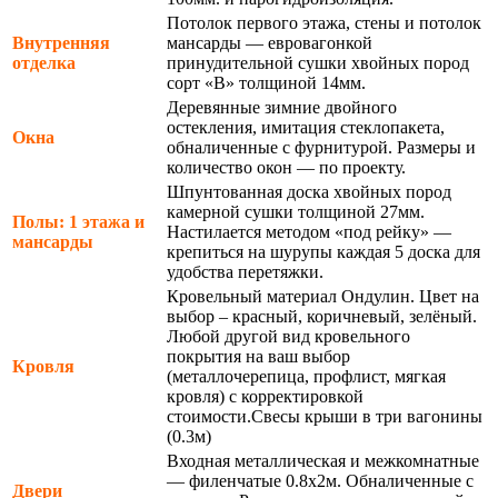
Потолок первого этажа, стены и потолок
Внутренняя
мансарды — евровагонкой
отделка
принудительной сушки хвойных пород
сорт «В» толщиной 14мм.
Деревянные зимние двойного
остекления, имитация стеклопакета,
Окна
обналиченные с фурнитурой. Размеры и
количество окон — по проекту.
Шпунтованная доска хвойных пород
камерной сушки толщиной 27мм.
Полы: 1 этажа и
Настилается методом «под рейку» —
мансарды
крепиться на шурупы каждая 5 доска для
удобства перетяжки.
Кровельный материал Ондулин. Цвет на
выбор – красный, коричневый, зелёный.
Любой другой вид кровельного
покрытия на ваш выбор
Кровля
(металлочерепица, профлист, мягкая
кровля) с корректировкой
стоимости.Свесы крыши в три вагонины
(0.3м)
Входная металлическая и межкомнатные
— филенчатые 0.8х2м. Обналиченные с
Двери