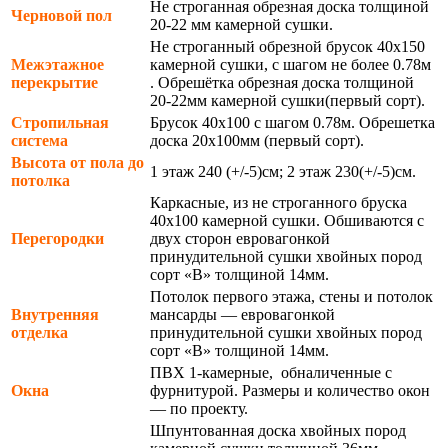
Не строганная обрезная доска толщиной
Черновой пол
20-22 мм камерной сушки.
Не строганный обрезной брусок 40х150
Межэтажное
камерной сушки, с шагом не более 0.78м
перекрытие
. Обрешётка обрезная доска толщиной
20-22мм камерной сушки(первый сорт).
Стропильная
Брусок 40х100 с шагом 0.78м. Обрешетка
система
доска 20х100мм (первый сорт).
Высота от пола до
1 этаж 240 (+/-5)см; 2 этаж 230(+/-5)см.
потолка
Каркасные, из не строганного бруска
40х100 камерной сушки. Обшиваются с
Перегородки
двух сторон евровагонкой
принудительной сушки хвойных пород
сорт «В» толщиной 14мм.
Потолок первого этажа, стены и потолок
Внутренняя
мансарды — евровагонкой
отделка
принудительной сушки хвойных пород
сорт «В» толщиной 14мм.
ПВХ 1-камерные, обналиченные с
Окна
фурнитурой. Размеры и количество окон
— по проекту.
Шпунтованная доска хвойных пород