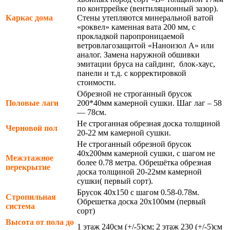
по контррейке (вентиляционный зазор).
Каркас дома
Стены утепляются минеральной ватой
«роквел» каменная вата 200 мм, с
прокладкой паропроницаемой
ветровлагозащитой «Наноизол А» или
аналог. Замена наружной обшивки
эмитации бруса на сайдинг, блок-хаус,
панели и т.д. с корректировкой
стоимости.
Обрезной не строганный брусок
Половые лаги
200*40мм камерной сушки. Шаг лаг – 58
— 78см.
Не строганная обрезная доска толщиной
Черновой пол
20-22 мм камерной сушки.
Не строганный обрезной брусок
40х200мм камерной сушки, с шагом не
Межэтажное
более 0.78 метра. Обрешётка обрезная
перекрытие
доска толщиной 20-22мм камерной
сушки( первый сорт).
Брусок 40х150 с шагом 0.58-0.78м.
Стропильная
Обрешетка доска 20х100мм (первый
система
сорт)
Высота от пола до
1 этаж 240см (+/-5)см; 2 этаж 230 (+/-5)см