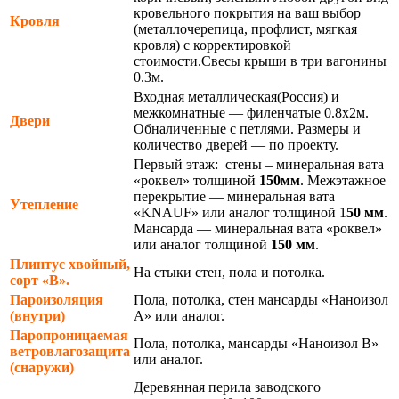
кровельного покрытия на ваш выбор
Кровля
(металлочерепица, профлист, мягкая
кровля) с корректировкой
стоимости.Свесы крыши в три вагонины
0.3м.
Входная металлическая(Россия) и
межкомнатные — филенчатые 0.8х2м.
Двери
Обналиченные с петлями. Размеры и
количество дверей — по проекту.
Первый этаж: стены – минеральная вата
«роквел» толщиной
150мм
. Межэтажное
перекрытие — минеральная вата
Утепление
«KNAUF» или аналог толщиной 1
50 мм
.
Мансарда — минеральная вата «роквел»
или аналог толщиной
150 мм
.
Плинтус хвойный,
На стыки стен, пола и потолка.
сорт «В».
Пароизоляция
Пола, потолка, стен мансарды «Наноизол
(внутри)
А» или аналог.
Паропроницаемая
Пола, потолка, мансарды «Наноизол В»
ветровлагозащита
или аналог.
(снаружи)
Деревянная перила заводского