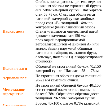
Стойки, пояса, раскосы, ригеля, верхняя
и нижняя обвязка не строганный брусок
40х150мм камерной сушки. Шаг каркаса
стен 58-78 см. С наружи обшивается
вагонкой камерной сушки хвойных
пород сорт «В» толщиной 14мм по
контррейке (вентиляционный зазор).
Каркас дома
Стены утепляются минеральной ватой
«роквел» каменная вата150 мм, с
прокладкой паропроницаемой
ветровлагозащитой «Наноизол А» или
аналог. Замена наружной обшивки
вагонки на сайдинг, имитацию бруса,
блок-хаус, панели и т.д. с корректировкой
стоимости.
Обрезной не строганный брусок 40х150
Половые лаги
камерной сушки. Шаг лаг – 58 — 78см.
Не строганная обрезная доска толщиной
Черновой пол
20-22 мм камерной сушки.
Не строганный обрезной брусок 40х150
Межэтажное
естественной влажности, с шагом не
перекрытие
более 0.78м. Обрешётка обрезная доска
толщиной 20-22мм камерной сушки.
Брусок 40х100 с шагом 0.78м камерной
Стропильная