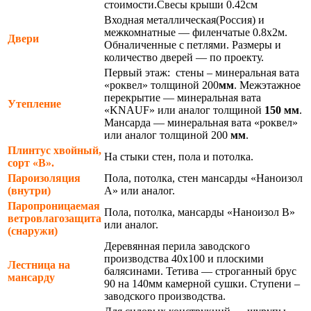
стоимости.Свесы крыши 0.42см
Входная металлическая(Россия) и
межкомнатные — филенчатые 0.8х2м.
Двери
Обналиченные с петлями. Размеры и
количество дверей — по проекту.
Первый этаж: стены – минеральная вата
«роквел» толщиной 200
мм
. Межэтажное
перекрытие — минеральная вата
Утепление
«KNAUF» или аналог толщиной
150 мм
.
Мансарда — минеральная вата «роквел»
или аналог толщиной 200
мм
.
Плинтус хвойный,
На стыки стен, пола и потолка.
сорт «В».
Пароизоляция
Пола, потолка, стен мансарды «Наноизол
(внутри)
А» или аналог.
Паропроницаемая
Пола, потолка, мансарды «Наноизол В»
ветровлагозащита
или аналог.
(снаружи)
Деревянная перила заводского
производства 40х100 и плоскими
Лестница на
балясинами. Тетива — строганный брус
мансарду
90 на 140мм камерной сушки. Ступени –
заводского производства.