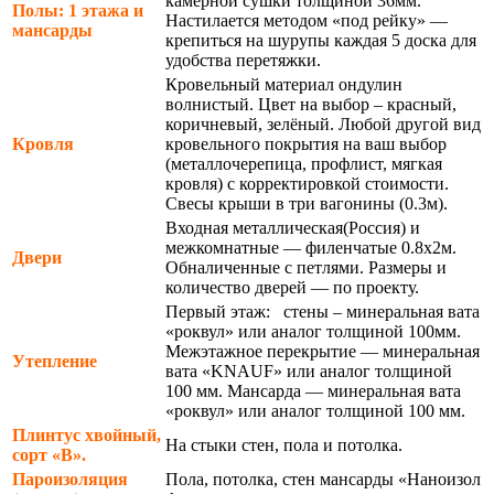
камерной сушки толщиной 36мм.
Полы: 1 этажа и
Настилается методом «под рейку» —
мансарды
крепиться на шурупы каждая 5 доска для
удобства перетяжки.
Кровельный материал ондулин
волнистый. Цвет на выбор – красный,
коричневый, зелёный. Любой другой вид
Кровля
кровельного покрытия на ваш выбор
(металлочерепица, профлист, мягкая
кровля) с корректировкой стоимости.
Свесы крыши в три вагонины (0.3м).
Входная металлическая(Россия) и
межкомнатные — филенчатые 0.8х2м.
Двери
Обналиченные с петлями. Размеры и
количество дверей — по проекту.
Первый этаж: стены – минеральная вата
«роквул» или аналог толщиной 100мм.
Межэтажное перекрытие — минеральная
Утепление
вата «KNAUF» или аналог толщиной
100 мм. Мансарда — минеральная вата
«роквул» или аналог толщиной 100 мм.
Плинтус хвойный,
На стыки стен, пола и потолка.
сорт «В».
Пароизоляция
Пола, потолка, стен мансарды «Наноизол