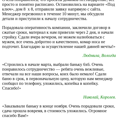
просто и понятно расписано. Остановились на варианте «Под
ключ», дом 8 х 8, отправили заявку напрямую с сайта.
Менеджер перезвонил в течение 10 минут, мы обсудили
детали и приступили к началу сотрудничества.
Порадовала оперативность компании, заключили договор в
сжатые сроки, материал к нам привезли через 2 дня, и начали
стройку. Сдали вчера вечером, не можем налюбоваться с
мужем, все очень добротно и качественно, комар носа не
подточит. Благодарю за осуществление нашей давней мечты!»
Людмила, Вологда
«Строились в начале марта, выбрали баньку 6х6. Очень
понравилось сотрудничество — ребята очень вежливые,
отвечали на все наши вопросы, коих было немало! Сдали
баню в срок, в первоначальную цену, которую нам менеджер
сообщил по телефону, уложились, копейка в копейку.
Спасибо!»
Николай, Королев.
«Заказывали баньку в конце ноября. Очень порадовали сроки,
сдача прошла вовремя, в стоимость уложились. Огромное
спасибо Вам!»