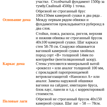
участке. Столбчатый фундамент 1500р за
тумбу.Свайный 4500р 1 точка.
Обрезной не строганный брус
100х150мм камерной сушки в два ряда .
Основание дома
Между первым рядом обвязки и
фундаментом прокладывается рубероид в
два слоя.
Стойки, пояса, раскосы, ригеля, верхняя
и нижняя обвязка не строганный брусок
40х100 камерной сушки. Шаг каркаса
стен 58-78 см. Снаружи обшивается
вагонкой камерной сушки хвойных
пород сорт «В» толщиной 14мм по
контррейке (вентиляционный зазор).
Каркас дома
Стены утепляются минеральной ватой
«роквелл » или аналог толщиной 100 мм,
с прокладкой паропроницаемой
ветровлагозащитой «Наноизол А» или
аналог. Замена наружной обшивки
вагонки на сайдинг, имитацию бруса,
блок-хаус, панели и т.д. с корректировкой
стоимости.
Обрезной не строганный брусок 40х150
Половые лаги
камерной сушки. Шаг лаг – 58 — 78см.