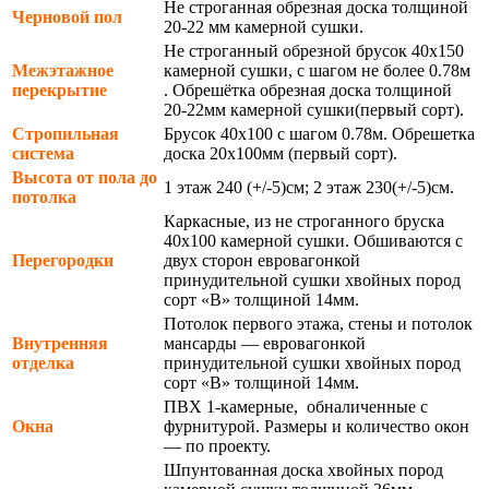
Не строганная обрезная доска толщиной
Черновой пол
20-22 мм камерной сушки.
Не строганный обрезной брусок 40х150
Межэтажное
камерной сушки, с шагом не более 0.78м
перекрытие
. Обрешётка обрезная доска толщиной
20-22мм камерной сушки(первый сорт).
Стропильная
Брусок 40х100 с шагом 0.78м. Обрешетка
система
доска 20х100мм (первый сорт).
Высота от пола до
1 этаж 240 (+/-5)см; 2 этаж 230(+/-5)см.
потолка
Каркасные, из не строганного бруска
40х100 камерной сушки. Обшиваются с
Перегородки
двух сторон евровагонкой
принудительной сушки хвойных пород
сорт «В» толщиной 14мм.
Потолок первого этажа, стены и потолок
Внутренняя
мансарды — евровагонкой
отделка
принудительной сушки хвойных пород
сорт «В» толщиной 14мм.
ПВХ 1-камерные, обналиченные с
Окна
фурнитурой. Размеры и количество окон
— по проекту.
Шпунтованная доска хвойных пород