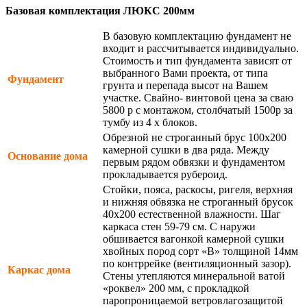
Базовая комплектация ЛЮКС 200мм
В базовую комплектацию фундамент не
входит и рассчитывается индивидуально.
Стоимость и тип фундамента зависят от
выбранного Вами проекта, от типа
Фундамент
грунта и перепада высот на Вашем
участке. Свайно- винтовой цена за сваю
5800 р с монтажом, столбчатый 1500р за
тумбу из 4 х блоков.
Обрезной не строганный брус 100х200
камерной сушки в два ряда. Между
Основание дома
первым рядом обвязки и фундаментом
прокладывается рубероид.
Стойки, пояса, раскосы, ригеля, верхняя
и нижняя обвязка не строганный брусок
40х200 естественной влажности. Шаг
каркаса стен 59-79 см. С наружи
обшивается вагонкой камерной сушки
хвойных пород сорт «В» толщиной 14мм
по контррейке (вентиляционный зазор).
Каркас дома
Стены утепляются минеральной ватой
«роквел» 200 мм, с прокладкой
паропроницаемой ветровлагозащитой