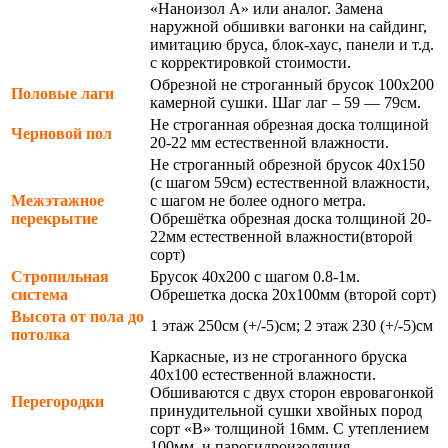
«Наноизол А» или аналог. Замена
наружной обшивки вагонки на сайдинг,
имитацию бруса, блок-хаус, панели и т.д.
с корректировкой стоимости.
Обрезной не строганный брусок 100х200
Половые лаги
камерной сушки. Шаг лаг – 59 — 79см.
Не строганная обрезная доска толщиной
Черновой пол
20-22 мм естественной влажности.
Не строганный обрезной брусок 40х150
(с шагом 59см) естественной влажности,
Межэтажное
с шагом не более одного метра.
перекрытие
Обрешётка обрезная доска толщиной 20-
22мм естественной влажности(второй
сорт)
Стропильная
Брусок 40х200 с шагом 0.8-1м.
система
Обрешетка доска 20х100мм (второй сорт)
Высота от пола до
1 этаж 250см (+/-5)см; 2 этаж 230 (+/-5)см
потолка
Каркасные, из не строганного бруска
40х100 естественной влажности.
Обшиваются с двух сторон евровагонкой
Перегородки
принудительной сушки хвойных пород
сорт «В» толщиной 16мм. С утеплением
100мм. и парогидроизоляция.