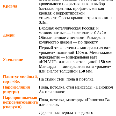
кровельного покрытия на ваш выбор
Кровля
(металлочерепица, профлист, мягкая
кровля) с корректировкой
стоимости.Свесы крыши в три вагонины
0.3м.
Входная металлическая(Россия) и
межкомнатные — филенчатые 0.8х2м.
Двери
Обналиченные с петлями. Размеры и
количество дверей — по проекту.
Первый этаж: стены – минеральная вата
«роквел» толщиной
150мм
. Межэтажное
перекрытие — минеральная вата
Утепление
«KNAUF» или аналог толщиной 1
50 мм
.
Мансарда — минеральная вата «роквел»
или аналог толщиной
150 мм
.
Плинтус хвойный,
На стыки стен, пола и потолка.
сорт «В».
Пароизоляция
Пола, потолка, стен мансарды «Наноизол
(внутри)
А» или аналог.
Паропроницаемая
Пола, потолка, мансарды «Наноизол В»
ветровлагозащита
или аналог.
(снаружи)
Деревянная перила заводского