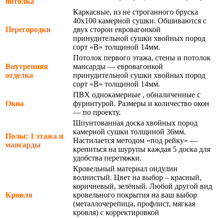
потолка
Каркасные, из не строганного бруска
40х100 камерной сушки. Обшиваются с
Перегородки
двух сторон евровагонкой
принудительной сушки хвойных пород
сорт «В» толщиной 14мм.
Потолок первого этажа, стены и потолок
Внутренняя
мансарды — евровагонкой
отделка
принудительной сушки хвойных пород
сорт «В» толщиной 14мм.
ПВХ однокамерные , обналиченные с
Окна
фурнитурой. Размеры и количество окон
— по проекту.
Шпунтованная доска хвойных пород
камерной сушки толщиной 36мм.
Полы: 1 этажа и
Настилается методом «под рейку» —
мансарды
крепиться на шурупы каждая 5 доска для
удобства перетяжки.
Кровельный материал ондулин
волнистый. Цвет на выбор – красный,
коричневый, зелёный. Любой другой вид
Кровля
кровельного покрытия на ваш выбор
(металлочерепица, профлист, мягкая
кровля) с корректировкой