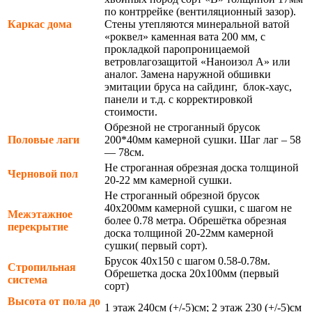
по контррейке (вентиляционный зазор).
Каркас дома
Стены утепляются минеральной ватой
«роквел» каменная вата 200 мм, с
прокладкой паропроницаемой
ветровлагозащитой «Наноизол А» или
аналог. Замена наружной обшивки
эмитации бруса на сайдинг, блок-хаус,
панели и т.д. с корректировкой
стоимости.
Обрезной не строганный брусок
Половые лаги
200*40мм камерной сушки. Шаг лаг – 58
— 78см.
Не строганная обрезная доска толщиной
Черновой пол
20-22 мм камерной сушки.
Не строганный обрезной брусок
40х200мм камерной сушки, с шагом не
Межэтажное
более 0.78 метра. Обрешётка обрезная
перекрытие
доска толщиной 20-22мм камерной
сушки( первый сорт).
Брусок 40х150 с шагом 0.58-0.78м.
Стропильная
Обрешетка доска 20х100мм (первый
система
сорт)
Высота от пола до
1 этаж 240см (+/-5)см; 2 этаж 230 (+/-5)см