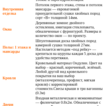
Потолок первого этажа, стены и потолок
Внутренняя
мансарды — евровагонкой
отделка
принудительной сушки хвойных пород
сорт «В» толщиной 14мм.
Деревянные зимние двойного
остекления, имитация стеклопакета,
Окна
обналиченные с фурнитурой. Размеры и
количество окон — по проекту.
Шпунтованная доска хвойных пород
камерной сушки толщиной 27мм.
Полы: 1 этажа и
Настилается методом «под рейку» —
мансарды
крепиться на шурупы каждая 5 доска для
удобства перетяжки.
Кровельный материал Ондулин. Цвет на
выбор – красный, коричневый, зелёный.
Любой другой вид кровельного
покрытия на ваш выбор
Кровля
(металлочерепица, профлист, мягкая
кровля) с корректировкой
стоимости.Свесы крыши в три вагонины
(0.3м)
Входная металлическая и межкомнатные
— филенчатые 0.8х2м. Обналиченные с
Двери