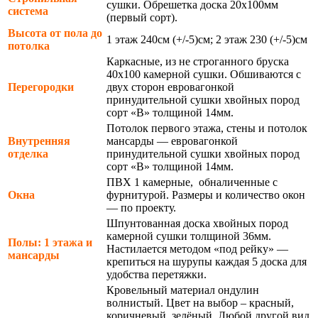
сушки. Обрешетка доска 20х100мм
система
(первый сорт).
Высота от пола до
1 этаж 240см (+/-5)см; 2 этаж 230 (+/-5)см
потолка
Каркасные, из не строганного бруска
40х100 камерной сушки. Обшиваются с
Перегородки
двух сторон евровагонкой
принудительной сушки хвойных пород
сорт «В» толщиной 14мм.
Потолок первого этажа, стены и потолок
Внутренняя
мансарды — евровагонкой
отделка
принудительной сушки хвойных пород
сорт «В» толщиной 14мм.
ПВХ 1 камерные, обналиченные с
Окна
фурнитурой. Размеры и количество окон
— по проекту.
Шпунтованная доска хвойных пород
камерной сушки толщиной 36мм.
Полы: 1 этажа и
Настилается методом «под рейку» —
мансарды
крепиться на шурупы каждая 5 доска для
удобства перетяжки.
Кровельный материал ондулин
волнистый. Цвет на выбор – красный,
коричневый, зелёный. Любой другой вид