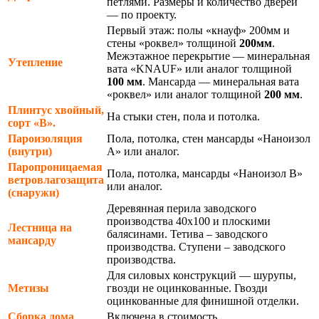
петлями. Размеры и количество дверей
— по проекту.
Первый этаж: полы «кнауф» 200мм и
стены «роквел» толщиной
200мм
.
Межэтажное перекрытие — минеральная
Утепление
вата «KNAUF» или аналог толщиной
100 мм
. Мансарда — минеральная вата
«роквел» или аналог толщиной
200 мм
.
Плинтус хвойный,
На стыки стен, пола и потолка.
сорт «В».
Пароизоляция
Пола, потолка, стен мансарды «Наноизол
(внутри)
А» или аналог.
Паропроницаемая
Пола, потолка, мансарды «Наноизол В»
ветровлагозащита
или аналог.
(снаружи)
Деревянная перила заводского
производства 40х100 и плоскими
Лестница на
балясинами. Тетива – заводского
мансарду
производства. Ступени – заводского
производства.
Для силовых конструкций — шурупы,
Метизы
гвозди не оцинкованные. Гвозди
оцинкованные для финишной отделки.
Сборка дома
Включена в стоимость