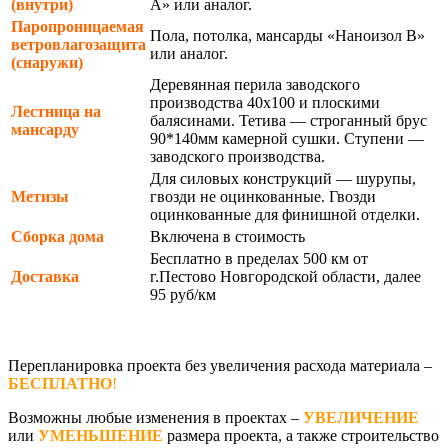
(внутри)
А» или аналог.
Паропроницаемая
Пола, потолка, мансарды «Наноизол В»
ветровлагозащита
или аналог.
(снаружи)
Деревянная перила заводского
производства 40х100 и плоскими
Лестница на
балясинами. Тетива — строганный брус
мансарду
90*140мм камерной сушки. Ступени —
заводского производства.
Для силовых конструкций — шурупы,
Метизы
гвозди не оцинкованные. Гвозди
оцинкованные для финишной отделки.
Сборка дома
Включена в стоимость
Бесплатно в пределах 500 км от
Доставка
г.Пестово Новгородской области, далее
95 руб/км
Перепланировка проекта без увеличения расхода материала –
БЕСПЛАТНО
!
Возможны любые изменения в проектах –
УВЕЛИЧЕНИЕ
или
УМЕНЬШЕНИЕ
размера проекта, а также строительство