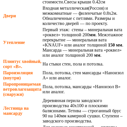
стоимости.Свесы крыши 0.42см
Входная металлическая(Россия) и
межкомнатные — филенчатые 0.8х2м.
Двери
Обналиченные с петлями. Размеры и
количество дверей — по проекту.
Первый этаж: стены – минеральная вата
«роквел» толщиной 200
мм
. Межэтажное
перекрытие — минеральная вата
Утепление
«KNAUF» или аналог толщиной
150 мм
.
Мансарда — минеральная вата «роквел»
или аналог толщиной 200
мм
.
Плинтус хвойный,
На стыки стен, пола и потолка.
сорт «В».
Пароизоляция
Пола, потолка, стен мансарды «Наноизол
(внутри)
А» или аналог.
Паропроницаемая
Пола, потолка, мансарды «Наноизол В»
ветровлагозащита
или аналог.
(снаружи)
Деревянная перила заводского
производства 40х100 и плоскими
Лестница на
балясинами. Тетива — строганный брус
мансарду
90 на 140мм камерной сушки. Ступени –
заводского производства.