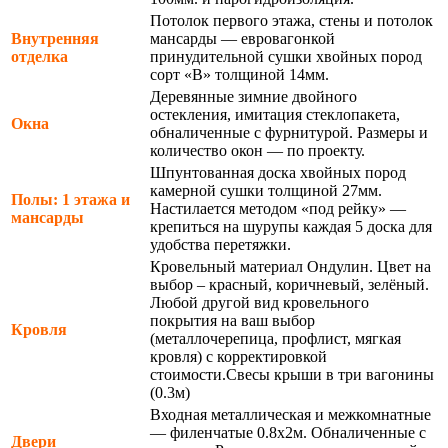
Потолок первого этажа, стены и потолок
Внутренняя
мансарды — евровагонкой
отделка
принудительной сушки хвойных пород
сорт «В» толщиной 14мм.
Деревянные зимние двойного
остекления, имитация стеклопакета,
Окна
обналиченные с фурнитурой. Размеры и
количество окон — по проекту.
Шпунтованная доска хвойных пород
камерной сушки толщиной 27мм.
Полы: 1 этажа и
Настилается методом «под рейку» —
мансарды
крепиться на шурупы каждая 5 доска для
удобства перетяжки.
Кровельный материал Ондулин. Цвет на
выбор – красный, коричневый, зелёный.
Любой другой вид кровельного
покрытия на ваш выбор
Кровля
(металлочерепица, профлист, мягкая
кровля) с корректировкой
стоимости.Свесы крыши в три вагонины
(0.3м)
Входная металлическая и межкомнатные
— филенчатые 0.8х2м. Обналиченные с
Двери