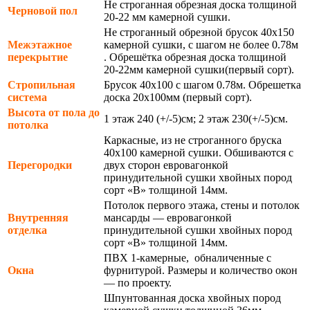
Не строганная обрезная доска толщиной
Черновой пол
20-22 мм камерной сушки.
Не строганный обрезной брусок 40х150
Межэтажное
камерной сушки, с шагом не более 0.78м
перекрытие
. Обрешётка обрезная доска толщиной
20-22мм камерной сушки(первый сорт).
Стропильная
Брусок 40х100 с шагом 0.78м. Обрешетка
система
доска 20х100мм (первый сорт).
Высота от пола до
1 этаж 240 (+/-5)см; 2 этаж 230(+/-5)см.
потолка
Каркасные, из не строганного бруска
40х100 камерной сушки. Обшиваются с
Перегородки
двух сторон евровагонкой
принудительной сушки хвойных пород
сорт «В» толщиной 14мм.
Потолок первого этажа, стены и потолок
Внутренняя
мансарды — евровагонкой
отделка
принудительной сушки хвойных пород
сорт «В» толщиной 14мм.
ПВХ 1-камерные, обналиченные с
Окна
фурнитурой. Размеры и количество окон
— по проекту.
Шпунтованная доска хвойных пород