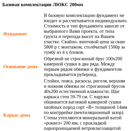
Базовая комплектация ЛЮКС 200мм
В базовую комплектацию фундамент не
входит и рассчитывается индивидуально.
Стоимость и тип фундамента зависят от
выбранного Вами проекта, от типа
Фундамент
грунта и перепада высот на Вашем
участке. Свайно- винтовой цена за сваю
5800 р с монтажом, столбчатый 1500р за
тумбу из 4 х блоков.
Обрезной не строганный брус 100х200
камерной сушки в два ряда. Между
Основание дома
первым рядом обвязки и фундаментом
прокладывается рубероид.
Стойки, пояса, раскосы, ригеля, верхняя
и нижняя обвязка не строганный брусок
40х200 естественной влажности. Шаг
каркаса стен 59-79 см. С наружи
обшивается вагонкой камерной сушки
хвойных пород сорт «В» толщиной 14мм
по контррейке (вентиляционный зазор).
Каркас дома
Стены утепляются минеральной ватой
«роквел» 200 мм, с прокладкой
паропроницаемой ветровлагозащитой