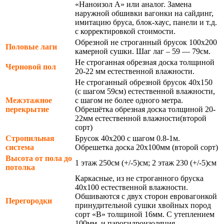
«Наноизол А» или аналог. Замена
наружной обшивки вагонки на сайдинг,
имитацию бруса, блок-хаус, панели и т.д.
с корректировкой стоимости.
Обрезной не строганный брусок 100х200
Половые лаги
камерной сушки. Шаг лаг – 59 — 79см.
Не строганная обрезная доска толщиной
Черновой пол
20-22 мм естественной влажности.
Не строганный обрезной брусок 40х150
(с шагом 59см) естественной влажности,
Межэтажное
с шагом не более одного метра.
перекрытие
Обрешётка обрезная доска толщиной 20-
22мм естественной влажности(второй
сорт)
Стропильная
Брусок 40х200 с шагом 0.8-1м.
система
Обрешетка доска 20х100мм (второй сорт)
Высота от пола до
1 этаж 250см (+/-5)см; 2 этаж 230 (+/-5)см
потолка
Каркасные, из не строганного бруска
40х100 естественной влажности.
Обшиваются с двух сторон евровагонкой
Перегородки
принудительной сушки хвойных пород
сорт «В» толщиной 16мм. С утеплением
100мм. и парогидроизоляция.