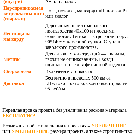
(внутри)
А» или аналог.
Паропроницаемая
Пола, потолка, мансарды «Наноизол В»
ветровлагозащита
или аналог.
(снаружи)
Деревянная перила заводского
производства 40х100 и плоскими
Лестница на
балясинами. Тетива — строганный брус
мансарду
90*140мм камерной сушки. Ступени —
заводского производства.
Для силовых конструкций — шурупы,
Метизы
гвозди не оцинкованные. Гвозди
оцинкованные для финишной отделки.
Сборка дома
Включена в стоимость
Бесплатно в пределах 500 км от
Доставка
г.Пестово Новгородской области, далее
95 руб/км
Перепланировка проекта без увеличения расхода материала –
БЕСПЛАТНО
!
Возможны любые изменения в проектах –
УВЕЛИЧЕНИЕ
или
УМЕНЬШЕНИЕ
размера проекта, а также строительство