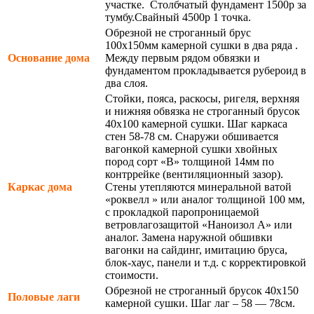
участке. Столбчатый фундамент 1500р за
тумбу.Свайный 4500р 1 точка.
Обрезной не строганный брус
100х150мм камерной сушки в два ряда .
Основание дома
Между первым рядом обвязки и
фундаментом прокладывается рубероид в
два слоя.
Стойки, пояса, раскосы, ригеля, верхняя
и нижняя обвязка не строганный брусок
40х100 камерной сушки. Шаг каркаса
стен 58-78 см. Снаружи обшивается
вагонкой камерной сушки хвойных
пород сорт «В» толщиной 14мм по
контррейке (вентиляционный зазор).
Каркас дома
Стены утепляются минеральной ватой
«роквелл » или аналог толщиной 100 мм,
с прокладкой паропроницаемой
ветровлагозащитой «Наноизол А» или
аналог. Замена наружной обшивки
вагонки на сайдинг, имитацию бруса,
блок-хаус, панели и т.д. с корректировкой
стоимости.
Обрезной не строганный брусок 40х150
Половые лаги
камерной сушки. Шаг лаг – 58 — 78см.