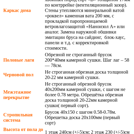
по контррейке (вентиляционный зазор).
Каркас дома
Стены утепляются минеральной ватой
«роквел» каменная вата 200 мм, с
прокладкой паропроницаемой
ветровлагозащитой «Наноизол А» или
аналог. Замена наружной обшивки
эмитации бруса на сайдинг, блок-хаус,
панели и т.д. с корректировкой
стоимости.
Обрезной не строганный брусок
Половые лаги
200*40мм камерной сушки. Шаг лаг – 58
— 78см.
Не строганная обрезная доска толщиной
Черновой пол
20-22 мм камерной сушки.
Не строганный обрезной брусок
40х200мм камерной сушки, с шагом не
Межэтажное
более 0.78 метра. Обрешётка обрезная
перекрытие
доска толщиной 20-22мм камерной
сушки( первый сорт).
Брусок 40х150 с шагом 0.58-0.78м.
Стропильная
Обрешетка доска 20х100мм (первый
система
сорт)
Высота от пола до
1 этаж 240см (+/-5)см; 2 этаж 230 (+/-5)см