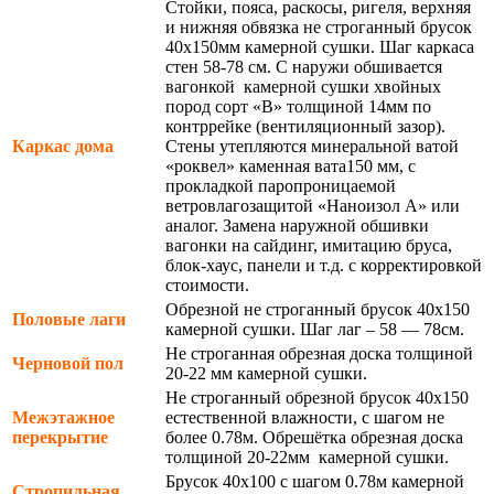
Стойки, пояса, раскосы, ригеля, верхняя
и нижняя обвязка не строганный брусок
40х150мм камерной сушки. Шаг каркаса
стен 58-78 см. С наружи обшивается
вагонкой камерной сушки хвойных
пород сорт «В» толщиной 14мм по
контррейке (вентиляционный зазор).
Каркас дома
Стены утепляются минеральной ватой
«роквел» каменная вата150 мм, с
прокладкой паропроницаемой
ветровлагозащитой «Наноизол А» или
аналог. Замена наружной обшивки
вагонки на сайдинг, имитацию бруса,
блок-хаус, панели и т.д. с корректировкой
стоимости.
Обрезной не строганный брусок 40х150
Половые лаги
камерной сушки. Шаг лаг – 58 — 78см.
Не строганная обрезная доска толщиной
Черновой пол
20-22 мм камерной сушки.
Не строганный обрезной брусок 40х150
Межэтажное
естественной влажности, с шагом не
перекрытие
более 0.78м. Обрешётка обрезная доска
толщиной 20-22мм камерной сушки.
Брусок 40х100 с шагом 0.78м камерной
Стропильная