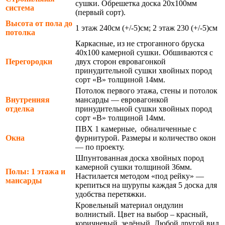
сушки. Обрешетка доска 20х100мм
система
(первый сорт).
Высота от пола до
1 этаж 240см (+/-5)см; 2 этаж 230 (+/-5)см
потолка
Каркасные, из не строганного бруска
40х100 камерной сушки. Обшиваются с
Перегородки
двух сторон евровагонкой
принудительной сушки хвойных пород
сорт «В» толщиной 14мм.
Потолок первого этажа, стены и потолок
Внутренняя
мансарды — евровагонкой
отделка
принудительной сушки хвойных пород
сорт «В» толщиной 14мм.
ПВХ 1 камерные, обналиченные с
Окна
фурнитурой. Размеры и количество окон
— по проекту.
Шпунтованная доска хвойных пород
камерной сушки толщиной 36мм.
Полы: 1 этажа и
Настилается методом «под рейку» —
мансарды
крепиться на шурупы каждая 5 доска для
удобства перетяжки.
Кровельный материал ондулин
волнистый. Цвет на выбор – красный,
коричневый, зелёный. Любой другой вид