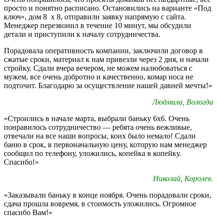
просто и понятно расписано. Остановились на варианте «Под
ключ», дом 8 х 8, отправили заявку напрямую с сайта.
Менеджер перезвонил в течение 10 минут, мы обсудили
детали и приступили к началу сотрудничества.
Порадовала оперативность компании, заключили договор в
сжатые сроки, материал к нам привезли через 2 дня, и начали
стройку. Сдали вчера вечером, не можем налюбоваться с
мужем, все очень добротно и качественно, комар носа не
подточит. Благодарю за осуществление нашей давней мечты!»
Людмила, Вологда
«Строились в начале марта, выбрали баньку 6х6. Очень
понравилось сотрудничество — ребята очень вежливые,
отвечали на все наши вопросы, коих было немало! Сдали
баню в срок, в первоначальную цену, которую нам менеджер
сообщил по телефону, уложились, копейка в копейку.
Спасибо!»
Николай, Королев.
«Заказывали баньку в конце ноября. Очень порадовали сроки,
сдача прошла вовремя, в стоимость уложились. Огромное
спасибо Вам!»