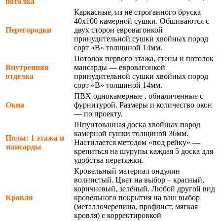
потолка
Каркасные, из не строганного бруска
40х100 камерной сушки. Обшиваются с
Перегородки
двух сторон евровагонкой
принудительной сушки хвойных пород
сорт «В» толщиной 14мм.
Потолок первого этажа, стены и потолок
Внутренняя
мансарды — евровагонкой
отделка
принудительной сушки хвойных пород
сорт «В» толщиной 14мм.
ПВХ однокамерные , обналиченные с
Окна
фурнитурой. Размеры и количество окон
— по проекту.
Шпунтованная доска хвойных пород
камерной сушки толщиной 36мм.
Полы: 1 этажа и
Настилается методом «под рейку» —
мансарды
крепиться на шурупы каждая 5 доска для
удобства перетяжки.
Кровельный материал ондулин
волнистый. Цвет на выбор – красный,
коричневый, зелёный. Любой другой вид
Кровля
кровельного покрытия на ваш выбор
(металлочерепица, профлист, мягкая
кровля) с корректировкой