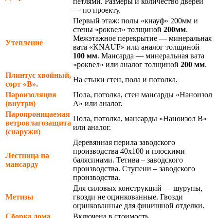
петлями. Размеры и количество дверей
— по проекту.
Первый этаж: полы «кнауф» 200мм и
стены «роквел» толщиной
200мм
.
Межэтажное перекрытие — минеральная
Утепление
вата «KNAUF» или аналог толщиной
100 мм
. Мансарда — минеральная вата
«роквел» или аналог толщиной
200 мм
.
Плинтус хвойный,
На стыки стен, пола и потолка.
сорт «В».
Пароизоляция
Пола, потолка, стен мансарды «Наноизол
(внутри)
А» или аналог.
Паропроницаемая
Пола, потолка, мансарды «Наноизол В»
ветровлагозащита
или аналог.
(снаружи)
Деревянная перила заводского
производства 40х100 и плоскими
Лестница на
балясинами. Тетива – заводского
мансарду
производства. Ступени – заводского
производства.
Для силовых конструкций — шурупы,
Метизы
гвозди не оцинкованные. Гвозди
оцинкованные для финишной отделки.
Сборка дома
Включена в стоимость