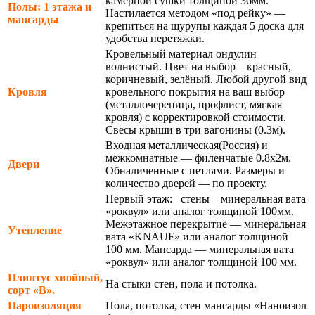
камерной сушки толщиной 36мм.
Полы: 1 этажа и
Настилается методом «под рейку» —
мансарды
крепиться на шурупы каждая 5 доска для
удобства перетяжки.
Кровельный материал ондулин
волнистый. Цвет на выбор – красный,
коричневый, зелёный. Любой другой вид
Кровля
кровельного покрытия на ваш выбор
(металлочерепица, профлист, мягкая
кровля) с корректировкой стоимости.
Свесы крыши в три вагонины (0.3м).
Входная металлическая(Россия) и
межкомнатные — филенчатые 0.8х2м.
Двери
Обналиченные с петлями. Размеры и
количество дверей — по проекту.
Первый этаж: стены – минеральная вата
«роквул» или аналог толщиной 100мм.
Межэтажное перекрытие — минеральная
Утепление
вата «KNAUF» или аналог толщиной
100 мм. Мансарда — минеральная вата
«роквул» или аналог толщиной 100 мм.
Плинтус хвойный,
На стыки стен, пола и потолка.
сорт «В».
Пароизоляция
Пола, потолка, стен мансарды «Наноизол