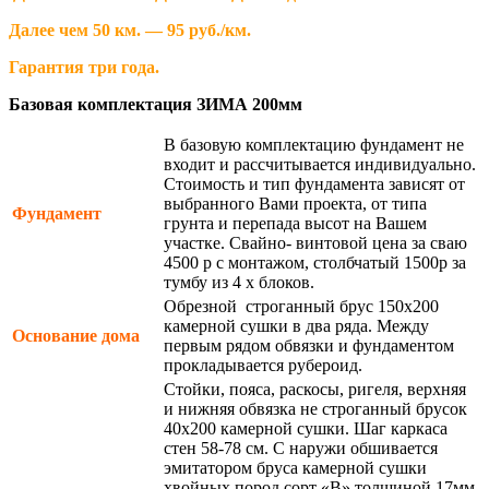
Далее чем 50 км. — 95 руб./км.
Гарантия три года.
Базовая комплектация ЗИМА 200мм
В базовую комплектацию фундамент не
входит и рассчитывается индивидуально.
Стоимость и тип фундамента зависят от
выбранного Вами проекта, от типа
Фундамент
грунта и перепада высот на Вашем
участке. Свайно- винтовой цена за сваю
4500 р с монтажом, столбчатый 1500р за
тумбу из 4 х блоков.
Обрезной строганный брус 150х200
камерной сушки в два ряда. Между
Основание дома
первым рядом обвязки и фундаментом
прокладывается рубероид.
Стойки, пояса, раскосы, ригеля, верхняя
и нижняя обвязка не строганный брусок
40х200 камерной сушки. Шаг каркаса
стен 58-78 см. С наружи обшивается
эмитатором бруса камерной сушки
хвойных пород сорт «В» толщиной 17мм