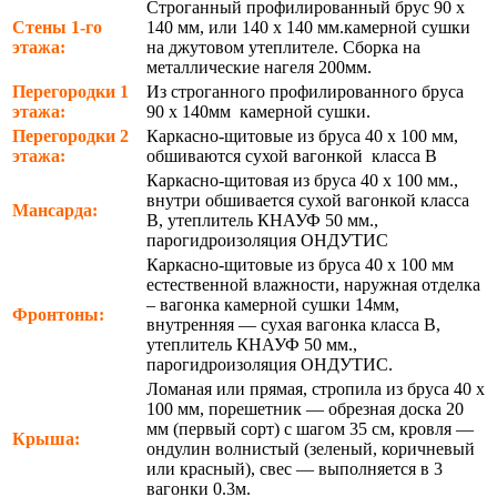
Строганный профилированный брус 90 х
Стены 1-го
140 мм, или 140 х 140 мм.камерной сушки
этажа:
на джутовом утеплителе. Сборка на
металлические нагеля 200мм.
Перегородки 1
Из строганного профилированного бруса
этажа:
90 х 140мм камерной сушки.
Перегородки 2
Каркасно-щитовые из бруса 40 х 100 мм,
этажа:
обшиваются сухой вагонкой класса В
Каркасно-щитовая из бруса 40 х 100 мм.,
внутри обшивается сухой вагонкой класса
Мансарда:
В, утеплитель КНАУФ 50 мм.,
парогидроизоляция ОНДУТИС
Каркасно-щитовые из бруса 40 х 100 мм
естественной влажности, наружная отделка
– вагонка камерной сушки 14мм,
Фронтоны:
внутренняя — сухая вагонка класса В,
утеплитель КНАУФ 50 мм.,
парогидроизоляция ОНДУТИС.
Ломаная или прямая, стропила из бруса 40 х
100 мм, порешетник — обрезная доска 20
мм (первый сорт) с шагом 35 см, кровля —
Крыша:
ондулин волнистый (зеленый, коричневый
или красный), свес — выполняется в 3
вагонки 0.3м.