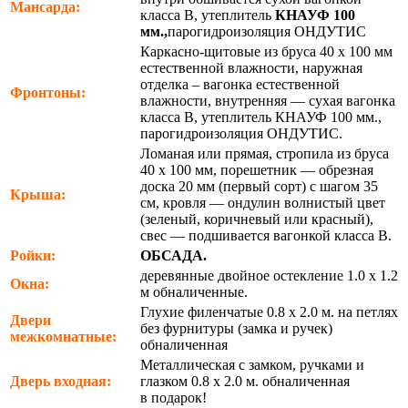
Мансарда:
класса В, утеплитель
КНАУФ 100
мм.,
парогидроизоляция ОНДУТИС
Каркасно-щитовые из бруса 40 х 100 мм
естественной влажности, наружная
отделка – вагонка естественной
Фронтоны:
влажности, внутренняя — сухая вагонка
класса В, утеплитель КНАУФ 100 мм.,
парогидроизоляция ОНДУТИС.
Ломаная или прямая, стропила из бруса
40 х 100 мм, порешетник — обрезная
доска 20 мм (первый сорт) с шагом 35
Крыша:
см, кровля — ондулин волнистый цвет
(зеленый, коричневый или красный),
свес — подшивается вагонкой класса В.
Ройки:
ОБСАДА.
деревянные двойное остекление 1.0 х 1.2
Окна:
м обналиченные.
Глухие филенчатые 0.8 х 2.0 м. на петлях
Двери
без фурнитуры (замка и ручек)
межкомнатные:
обналиченная
Металлическая с замком, ручками и
Дверь входная:
глазком 0.8 х 2.0 м. обналиченная
в подарок!