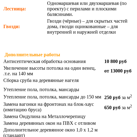
Одномаршевая или двухмаршевая (по
Лестница:
проекту) с перилами и плоскими
балясинами.
Гвозди (чёрные) – для скрытых частей
Гвозди:
дома, гвозди оцинкованные – для
внутренней и наружней отделки
Дополнительные работы
Антисептическая обработка основания
10 800 руб
Увеличение высоты потолка на один венец,
от 13000 руб
.т.е. на 140 мм
Сборка сруба на деревянные нагеля
Утепление пола, потолка, мансарды
2
Утепление пола, потолка, мансарды до 150 мм
250 руб
за м
Замена вагонки на фронтонах на блок-хаус
2
650 руб
за м
(имитацию бруса)
Замена Ондулина на Металлочерепицу
Замена деревянных окон на ПВХ с отливом
Дополнительное деревянное окно 1,0 х 1,2 м
(стандарт)