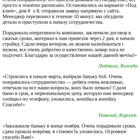
просто и понятно расписано. Остановились на варианте «Под
ключ», дом 8 х 8, отправили заявку напрямую с сайта.
Менеджер перезвонил в течение 10 минут, мы обсудили
детали и приступили к началу сотрудничества.
Порадовала оперативность компании, заключили договор в
сжатые сроки, материал к нам привезли через 2 дня, и начали
стройку. Сдали вчера вечером, не можем налюбоваться с
мужем, все очень добротно и качественно, комар носа не
подточит. Благодарю за осуществление нашей давней мечты!»
Людмила, Вологда
«Строились в начале марта, выбрали баньку 6х6. Очень
понравилось сотрудничество — ребята очень вежливые,
отвечали на все наши вопросы, коих было немало! Сдали
баню в срок, в первоначальную цену, которую нам менеджер
сообщил по телефону, уложились, копейка в копейку.
Спасибо!»
Николай, Королев.
«Заказывали баньку в конце ноября. Очень порадовали сроки,
сдача прошла вовремя, в стоимость уложились. Огромное
спасибо Вам!»