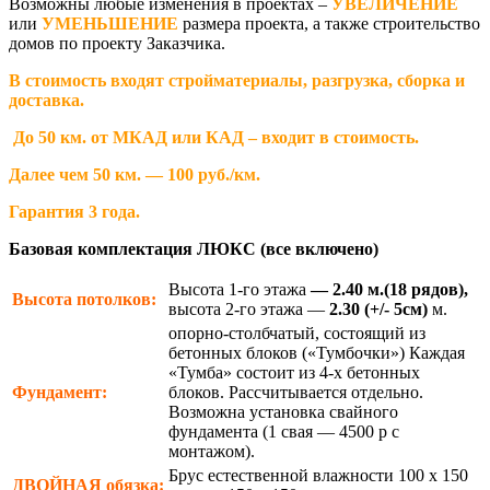
Возможны любые изменения в проектах –
УВЕЛИЧЕНИЕ
или
УМЕНЬШЕНИЕ
размера проекта, а также строительство
домов по проекту Заказчика.
В стоимость входят стройматериалы, разгрузка, сборка и
доставка.
До 50 км. от МКАД или КАД – входит в стоимость.
Далее чем 50 км. — 100 руб./км.
Гарантия 3 года.
Базовая комплектация ЛЮКС (все включено)
Высота 1-го этажа
— 2.40 м.(18 рядов),
Высота потолков:
высота 2-го этажа —
2.30
(+/- 5см)
м.
опорно-столбчатый, состоящий из
бетонных блоков («Тумбочки») Каждая
«Тумба» состоит из 4-х бетонных
Фундамент:
блоков. Рассчитывается отдельно.
Возможна установка свайного
фундамента (1 свая — 4500 р с
монтажом).
Брус естественной влажности 100 х 150
ДВОЙНАЯ
обязка: