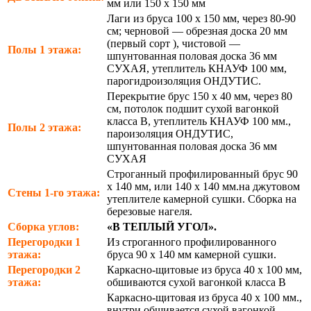
мм или 150 х 150 мм
Лаги из бруса 100 х 150 мм, через 80-90
см; черновой — обрезная доска 20 мм
(первый сорт ), чистовой —
Полы 1 этажа:
шпунтованная половая доска 36 мм
СУХАЯ, утеплитель КНАУФ 100 мм,
парогидроизоляция ОНДУТИС.
Перекрытие брус 150 х 40 мм, через 80
см, потолок подшит сухой вагонкой
класса В, утеплитель КНАУФ 100 мм.,
Полы 2 этажа:
пароизоляция ОНДУТИС,
шпунтованная половая доска 36 мм
СУХАЯ
Строганный профилированный брус 90
х 140 мм, или 140 х 140 мм.на джутовом
Стены 1-го этажа:
утеплителе камерной сушки. Сборка на
березовые нагеля.
Сборка углов:
«В ТЕПЛЫЙ УГОЛ».
Перегородки 1
Из строганного профилированного
этажа:
бруса 90 х 140 мм камерной сушки.
Перегородки 2
Каркасно-щитовые из бруса 40 х 100 мм,
этажа:
обшиваются сухой вагонкой класса В
Каркасно-щитовая из бруса 40 х 100 мм.,
внутри обшивается сухой вагонкой