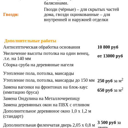
балясинами.
Гвозди (чёрные) – для скрытых частей
Гвозди:
дома, гвозди оцинкованные – для
внутренней и наружней отделки
Дополнительные работы
Антисептическая обработка основания
10 800 руб
Увеличение высоты потолка на один венец,
от 13000 руб
.т.е. на 140 мм
Сборка сруба на деревянные нагеля
Утепление пола, потолка, мансарды
2
Утепление пола, потолка, мансарды до 150 мм
250 руб
за м
Замена вагонки на фронтонах на блок-хаус
2
650 руб
за м
(имитацию бруса)
Замена Ондулина на Металлочерепицу
Замена деревянных окон на ПВХ с отливом
Дополнительное деревянное окно 1,0 х 1,2 м
(стандарт)
3 500 руб
за
Дополнительная филенчатая дверь 2,05 х 0,8 м
дверь