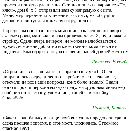
просто и понятно расписано. Остановились на варианте «Под
ключ», дом 8 х 8, отправили заявку напрямую с сайта.
Менеджер перезвонил в течение 10 минут, мы обсудили
детали и приступили к началу сотрудничества.
Порадовала оперативность компании, заключили договор в
сжатые сроки, материал к нам привезли через 2 дня, и начали
стройку. Сдали вчера вечером, не можем налюбоваться с
мужем, все очень добротно и качественно, комар носа не
подточит. Благодарю за осуществление нашей давней мечты!»
Людмила, Вологда
«Строились в начале марта, выбрали баньку 6х6. Очень
понравилось сотрудничество — ребята очень вежливые,
отвечали на все наши вопросы, коих было немало! Сдали
баню в срок, в первоначальную цену, которую нам менеджер
сообщил по телефону, уложились, копейка в копейку.
Спасибо!»
Николай, Королев.
«Заказывали баньку в конце ноября. Очень порадовали сроки,
сдача прошла вовремя, в стоимость уложились. Огромное
спасибо Вам!»