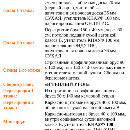
см; черновой — обрезная доска 20 мм
(первый сорт ), чистовой —
Полы 1 этажа:
шпунтованная половая доска 36 мм
СУХАЯ, утеплитель КНАУФ 100 мм,
парогидроизоляция ОНДУТИС.
Перекрытие брус 150 х 40 мм, через 80
см, потолок подшит сухой вагонкой
класса В, утеплитель КНАУФ 100 мм.,
Полы 2 этажа:
пароизоляция ОНДУТИС,
шпунтованная половая доска 36 мм
СУХАЯ
Строганный профилированный брус 90
х 140 мм, или 140 х 140 мм.на джутовом
Стены 1-го этажа:
утеплителе камерной сушки. Сборка на
березовые нагеля.
Сборка углов:
«В ТЕПЛЫЙ УГОЛ».
Перегородки 1
Из строганного профилированного
этажа:
бруса 90 х 140 мм камерной сушки.
Перегородки 2
Каркасно-щитовые из бруса 40 х 100 мм,
этажа:
обшиваются сухой вагонкой класса В
Каркасно-щитовая из бруса 40 х 100 мм.,
внутри обшивается сухой вагонкой
Мансарда:
класса В, утеплитель
КНАУФ 100
мм.,
парогидроизоляция ОНДУТИС