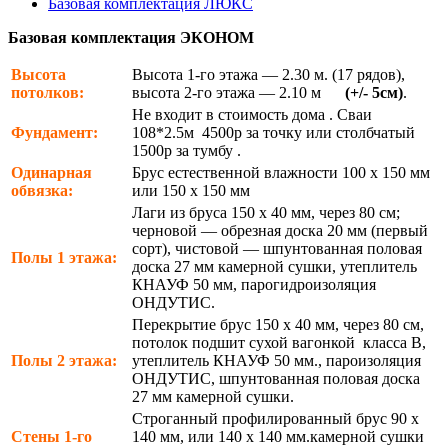
Базовая комплектация ЛЮКС
Базовая комплектация ЭКОНОМ
Высота
Высота 1-го этажа — 2.30 м. (17 рядов),
потолков:
высота 2-го этажа — 2.10 м
(+/- 5см)
.
Не входит в стоимость дома . Сваи
Фундамент:
108*2.5м 4500р за точку или столбчатый
1500р за тумбу .
Одинарная
Брус естественной влажности 100 х 150 мм
обвязка:
или 150 х 150 мм
Лаги из бруса 150 х 40 мм, через 80 см;
черновой — обрезная доска 20 мм (первый
сорт), чистовой — шпунтованная половая
Полы 1 этажа:
доска 27 мм камерной сушки, утеплитель
КНАУФ 50 мм, парогидроизоляция
ОНДУТИС.
Перекрытие брус 150 х 40 мм, через 80 см,
потолок подшит сухой вагонкой класса В,
Полы 2 этажа:
утеплитель КНАУФ 50 мм., пароизоляция
ОНДУТИС, шпунтованная половая доска
27 мм камерной сушки.
Строганный профилированный брус 90 х
Стены 1-го
140 мм, или 140 х 140 мм.камерной сушки