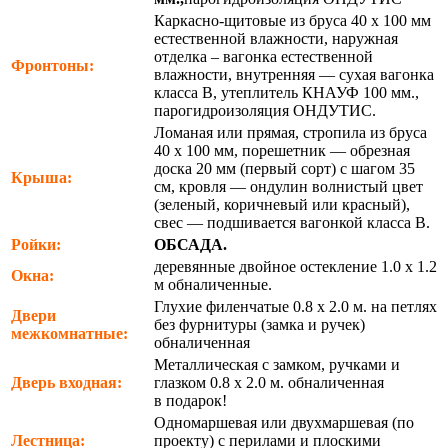
Каркасно-щитовые из бруса 40 х 100 мм
естественной влажности, наружная
отделка – вагонка естественной
Фронтоны:
влажности, внутренняя — сухая вагонка
класса В, утеплитель КНАУФ 100 мм.,
парогидроизоляция ОНДУТИС.
Ломаная или прямая, стропила из бруса
40 х 100 мм, порешетник — обрезная
доска 20 мм (первый сорт) с шагом 35
Крыша:
см, кровля — ондулин волнистый цвет
(зеленый, коричневый или красный),
свес — подшивается вагонкой класса В.
Ройки:
ОБСАДА.
деревянные двойное остекление 1.0 х 1.2
Окна:
м обналиченные.
Глухие филенчатые 0.8 х 2.0 м. на петлях
Двери
без фурнитуры (замка и ручек)
межкомнатные:
обналиченная
Металлическая с замком, ручками и
Дверь входная:
глазком 0.8 х 2.0 м. обналиченная
в подарок!
Одномаршевая или двухмаршевая (по
Лестница:
проекту) с перилами и плоскими