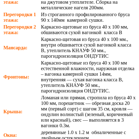
этажа:
на джутовом утеплителе. Сборка на
металлические нагеля 200мм.
Перегородки 1
Из строганного профилированного бруса
этажа:
90 х 140мм камерной сушки.
Перегородки 2
Каркасно-щитовые из бруса 40 х 100 мм,
этажа:
обшиваются сухой вагонкой класса В
Каркасно-щитовая из бруса 40 х 100 мм.,
внутри обшивается сухой вагонкой класса
Мансарда:
В, утеплитель КНАУФ 50 мм.,
парогидроизоляция ОНДУТИС
Каркасно-щитовые из бруса 40 х 100 мм
естественной влажности, наружная отделка
– вагонка камерной сушки 14мм,
Фронтоны:
внутренняя — сухая вагонка класса В,
утеплитель КНАУФ 50 мм.,
парогидроизоляция ОНДУТИС.
Ломаная или прямая, стропила из бруса 40 х
100 мм, порешетник — обрезная доска 20
мм (первый сорт) с шагом 35 см, кровля —
Крыша:
ондулин волнистый (зеленый, коричневый
или красный), свес — выполняется в 3
вагонки 0.3м.
деревянные 1.0 х 1.2 м обналиченные с
Окна:
двойным остеклением.