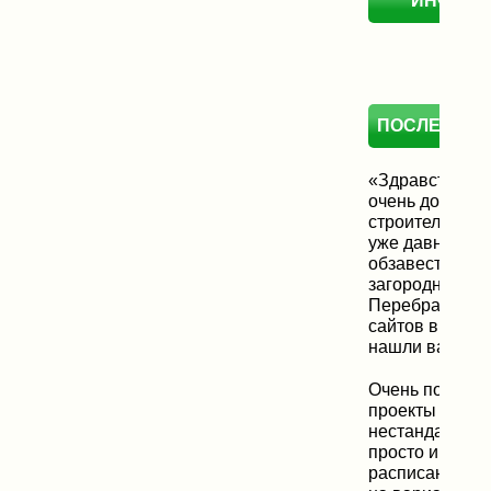
ИНФОР
ПОСЛЕДНИЕ
«Здравствуйте
очень долго в
строительную 
уже давно хот
обзавестись с
загородным д
Перебрали бо
сайтов в Интер
нашли ваш сай
Очень понрави
проекты домик
нестандартные
просто и поня
расписано. Ос