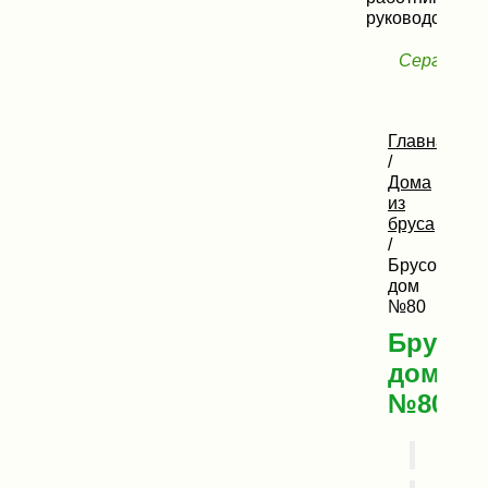
руководству!»
Сергей, Н
Главная
/
Дома
из
бруса
/
Брусовой
дом
№80
Брусов
дом
№80