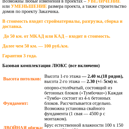
Возможны любые изменения в проектах –
УВЕЛИЧЕНИЕ
или
УМЕНЬШЕНИЕ
размера проекта, а также строительство
домов по проекту Заказчика.
В стоимость входят стройматериалы, разгрузка, сборка и
доставка.
До 50 км. от МКАД или КАД – входит в стоимость.
Далее чем 50 км. — 100 руб./км.
Гарантия 3 года.
Базовая комплектация ЛЮКС (все включено)
Высота 1-го этажа
— 2.40 м.(18 рядов),
Высота потолков:
высота 2-го этажа —
2.30
(+/- 5см)
м.
опорно-столбчатый, состоящий из
бетонных блоков («Тумбочки») Каждая
«Тумба» состоит из 4-х бетонных
Фундамент:
блоков. Рассчитывается отдельно.
Возможна установка свайного
фундамента (1 свая — 4500 р с
монтажом).
Брус естественной влажности 100 х 150
ДВОЙНАЯ
обязка: