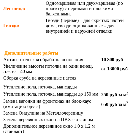
Одномаршевая или двухмаршевая (по
Лестница:
проекту) с перилами и плоскими
балясинами.
Гвозди (чёрные) – для скрытых частей
Гвозди:
дома, гвозди оцинкованные – для
внутренней и наружней отделки
Дополнительные работы
Антисептическая обработка основания
10 800 руб
Увеличение высоты потолка на один венец,
от 13000 руб
.т.е. на 140 мм
Сборка сруба на деревянные нагеля
Утепление пола, потолка, мансарды
2
Утепление пола, потолка, мансарды до 150 мм
250 руб
за м
Замена вагонки на фронтонах на блок-хаус
2
650 руб
за м
(имитацию бруса)
Замена Ондулина на Металлочерепицу
Замена деревянных окон на ПВХ с отливом
Дополнительное деревянное окно 1,0 х 1,2 м
(стандарт)