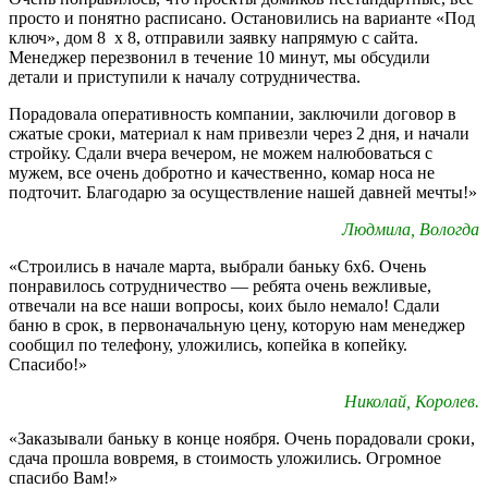
просто и понятно расписано. Остановились на варианте «Под
ключ», дом 8 х 8, отправили заявку напрямую с сайта.
Менеджер перезвонил в течение 10 минут, мы обсудили
детали и приступили к началу сотрудничества.
Порадовала оперативность компании, заключили договор в
сжатые сроки, материал к нам привезли через 2 дня, и начали
стройку. Сдали вчера вечером, не можем налюбоваться с
мужем, все очень добротно и качественно, комар носа не
подточит. Благодарю за осуществление нашей давней мечты!»
Людмила, Вологда
«Строились в начале марта, выбрали баньку 6х6. Очень
понравилось сотрудничество — ребята очень вежливые,
отвечали на все наши вопросы, коих было немало! Сдали
баню в срок, в первоначальную цену, которую нам менеджер
сообщил по телефону, уложились, копейка в копейку.
Спасибо!»
Николай, Королев.
«Заказывали баньку в конце ноября. Очень порадовали сроки,
сдача прошла вовремя, в стоимость уложились. Огромное
спасибо Вам!»