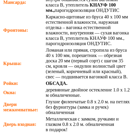
Мансарда:
класса В, утеплитель
КНАУФ 100
мм.,
парогидроизоляция ОНДУТИС
Каркасно-щитовые из бруса 40 х 100 мм
естественной влажности, наружная
отделка – вагонка естественной
Фронтоны:
влажности, внутренняя — сухая вагонка
класса В, утеплитель КНАУФ 100 мм.,
парогидроизоляция ОНДУТИС.
Ломаная или прямая, стропила из бруса
40 х 100 мм, порешетник — обрезная
доска 20 мм (первый сорт) с шагом 35
Крыша:
см, кровля — ондулин волнистый цвет
(зеленый, коричневый или красный),
свес — подшивается вагонкой класса В.
Ройки:
ОБСАДА.
деревянные двойное остекление 1.0 х 1.2
Окна:
м обналиченные.
Глухие филенчатые 0.8 х 2.0 м. на петлях
Двери
без фурнитуры (замка и ручек)
межкомнатные:
обналиченная
Металлическая с замком, ручками и
Дверь входная:
глазком 0.8 х 2.0 м. обналиченная
в подарок!