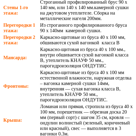
Строганный профилированный брус 90 х
Стены 1-го
140 мм, или 140 х 140 мм.камерной сушки
этажа:
на джутовом утеплителе. Сборка на
металлические нагеля 200мм.
Перегородки 1
Из строганного профилированного бруса
этажа:
90 х 140мм камерной сушки.
Перегородки 2
Каркасно-щитовые из бруса 40 х 100 мм,
этажа:
обшиваются сухой вагонкой класса В
Каркасно-щитовая из бруса 40 х 100 мм.,
внутри обшивается сухой вагонкой класса
Мансарда:
В, утеплитель КНАУФ 50 мм.,
парогидроизоляция ОНДУТИС
Каркасно-щитовые из бруса 40 х 100 мм
естественной влажности, наружная отделка
– вагонка камерной сушки 14мм,
Фронтоны:
внутренняя — сухая вагонка класса В,
утеплитель КНАУФ 50 мм.,
парогидроизоляция ОНДУТИС.
Ломаная или прямая, стропила из бруса 40 х
100 мм, порешетник — обрезная доска 20
мм (первый сорт) с шагом 35 см, кровля —
Крыша:
ондулин волнистый (зеленый, коричневый
или красный), свес — выполняется в 3
вагонки 0.3м.