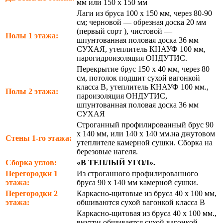
мм или 150 х 150 мм
Лаги из бруса 100 х 150 мм, через 80-90
см; черновой — обрезная доска 20 мм
(первый сорт ), чистовой —
Полы 1 этажа:
шпунтованная половая доска 36 мм
СУХАЯ, утеплитель КНАУФ 100 мм,
парогидроизоляция ОНДУТИС.
Перекрытие брус 150 х 40 мм, через 80
см, потолок подшит сухой вагонкой
класса В, утеплитель КНАУФ 100 мм.,
Полы 2 этажа:
пароизоляция ОНДУТИС,
шпунтованная половая доска 36 мм
СУХАЯ
Строганный профилированный брус 90
х 140 мм, или 140 х 140 мм.на джутовом
Стены 1-го этажа:
утеплителе камерной сушки. Сборка на
березовые нагеля.
Сборка углов:
«В ТЕПЛЫЙ УГОЛ».
Перегородки 1
Из строганного профилированного
этажа:
бруса 90 х 140 мм камерной сушки.
Перегородки 2
Каркасно-щитовые из бруса 40 х 100 мм,
этажа:
обшиваются сухой вагонкой класса В
Каркасно-щитовая из бруса 40 х 100 мм.,
внутри обшивается сухой вагонкой