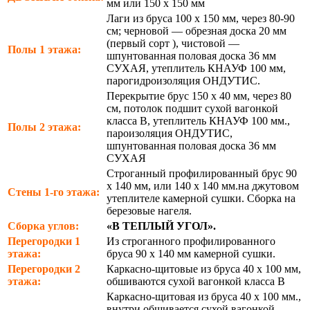
мм или 150 х 150 мм
Лаги из бруса 100 х 150 мм, через 80-90
см; черновой — обрезная доска 20 мм
(первый сорт ), чистовой —
Полы 1 этажа:
шпунтованная половая доска 36 мм
СУХАЯ, утеплитель КНАУФ 100 мм,
парогидроизоляция ОНДУТИС.
Перекрытие брус 150 х 40 мм, через 80
см, потолок подшит сухой вагонкой
класса В, утеплитель КНАУФ 100 мм.,
Полы 2 этажа:
пароизоляция ОНДУТИС,
шпунтованная половая доска 36 мм
СУХАЯ
Строганный профилированный брус 90
х 140 мм, или 140 х 140 мм.на джутовом
Стены 1-го этажа:
утеплителе камерной сушки. Сборка на
березовые нагеля.
Сборка углов:
«В ТЕПЛЫЙ УГОЛ».
Перегородки 1
Из строганного профилированного
этажа:
бруса 90 х 140 мм камерной сушки.
Перегородки 2
Каркасно-щитовые из бруса 40 х 100 мм,
этажа:
обшиваются сухой вагонкой класса В
Каркасно-щитовая из бруса 40 х 100 мм.,
внутри обшивается сухой вагонкой