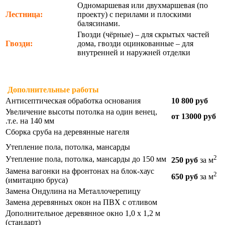
Одномаршевая или двухмаршевая (по
Лестница:
проекту) с перилами и плоскими
балясинами.
Гвозди (чёрные) – для скрытых частей
Гвозди:
дома, гвозди оцинкованные – для
внутренней и наружней отделки
Дополнительные работы
Антисептическая обработка основания
10 800 руб
Увеличение высоты потолка на один венец,
от 13000 руб
.т.е. на 140 мм
Сборка сруба на деревянные нагеля
Утепление пола, потолка, мансарды
2
Утепление пола, потолка, мансарды до 150 мм
250 руб
за м
Замена вагонки на фронтонах на блок-хаус
2
650 руб
за м
(имитацию бруса)
Замена Ондулина на Металлочерепицу
Замена деревянных окон на ПВХ с отливом
Дополнительное деревянное окно 1,0 х 1,2 м
(стандарт)