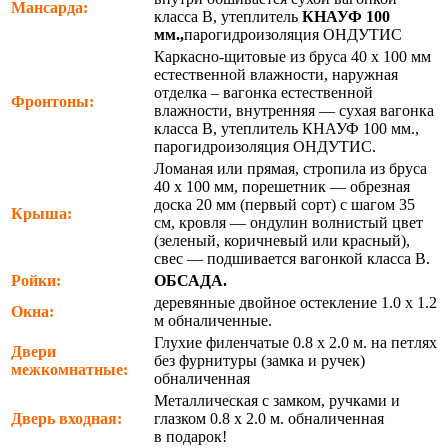
Мансарда:
класса В, утеплитель
КНАУФ 100
мм.,
парогидроизоляция ОНДУТИС
Каркасно-щитовые из бруса 40 х 100 мм
естественной влажности, наружная
отделка – вагонка естественной
Фронтоны:
влажности, внутренняя — сухая вагонка
класса В, утеплитель КНАУФ 100 мм.,
парогидроизоляция ОНДУТИС.
Ломаная или прямая, стропила из бруса
40 х 100 мм, порешетник — обрезная
доска 20 мм (первый сорт) с шагом 35
Крыша:
см, кровля — ондулин волнистый цвет
(зеленый, коричневый или красный),
свес — подшивается вагонкой класса В.
Ройки:
ОБСАДА.
деревянные двойное остекление 1.0 х 1.2
Окна:
м обналиченные.
Глухие филенчатые 0.8 х 2.0 м. на петлях
Двери
без фурнитуры (замка и ручек)
межкомнатные:
обналиченная
Металлическая с замком, ручками и
Дверь входная:
глазком 0.8 х 2.0 м. обналиченная
в подарок!