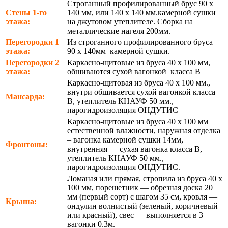
Строганный профилированный брус 90 х
Стены 1-го
140 мм, или 140 х 140 мм.камерной сушки
этажа:
на джутовом утеплителе. Сборка на
металлические нагеля 200мм.
Перегородки 1
Из строганного профилированного бруса
этажа:
90 х 140мм камерной сушки.
Перегородки 2
Каркасно-щитовые из бруса 40 х 100 мм,
этажа:
обшиваются сухой вагонкой класса В
Каркасно-щитовая из бруса 40 х 100 мм.,
внутри обшивается сухой вагонкой класса
Мансарда:
В, утеплитель КНАУФ 50 мм.,
парогидроизоляция ОНДУТИС
Каркасно-щитовые из бруса 40 х 100 мм
естественной влажности, наружная отделка
– вагонка камерной сушки 14мм,
Фронтоны:
внутренняя — сухая вагонка класса В,
утеплитель КНАУФ 50 мм.,
парогидроизоляция ОНДУТИС.
Ломаная или прямая, стропила из бруса 40 х
100 мм, порешетник — обрезная доска 20
мм (первый сорт) с шагом 35 см, кровля —
Крыша:
ондулин волнистый (зеленый, коричневый
или красный), свес — выполняется в 3
вагонки 0.3м.