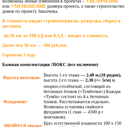
Возможны любые изменения в проектах –
УВЕЛИЧЕНИЕ
или
УМЕНЬШЕНИЕ
размера проекта, а также строительство
домов по проекту Заказчика.
В стоимость входят стройматериалы, разгрузка, сборка и
доставка.
До 50 км. от МКАД или КАД – входит в стоимость.
Далее чем 50 км. — 100 руб./км.
Гарантия 3 года.
Базовая комплектация ЛЮКС (все включено)
Высота 1-го этажа
— 2.40 м.(18 рядов),
Высота потолков:
высота 2-го этажа —
2.30
(+/- 5см)
м.
опорно-столбчатый, состоящий из
бетонных блоков («Тумбочки») Каждая
«Тумба» состоит из 4-х бетонных
Фундамент:
блоков. Рассчитывается отдельно.
Возможна установка свайного
фундамента (1 свая — 4500 р с
монтажом).
Брус естественной влажности 100 х 150
ДВОЙНАЯ
обязка: