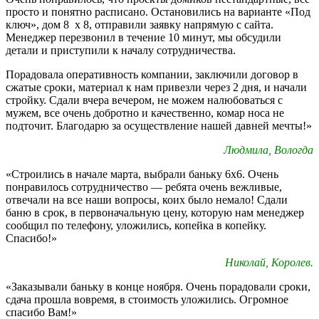
просто и понятно расписано. Остановились на варианте «Под
ключ», дом 8 х 8, отправили заявку напрямую с сайта.
Менеджер перезвонил в течение 10 минут, мы обсудили
детали и приступили к началу сотрудничества.
Порадовала оперативность компании, заключили договор в
сжатые сроки, материал к нам привезли через 2 дня, и начали
стройку. Сдали вчера вечером, не можем налюбоваться с
мужем, все очень добротно и качественно, комар носа не
подточит. Благодарю за осуществление нашей давней мечты!»
Людмила, Вологда
«Строились в начале марта, выбрали баньку 6х6. Очень
понравилось сотрудничество — ребята очень вежливые,
отвечали на все наши вопросы, коих было немало! Сдали
баню в срок, в первоначальную цену, которую нам менеджер
сообщил по телефону, уложились, копейка в копейку.
Спасибо!»
Николай, Королев.
«Заказывали баньку в конце ноября. Очень порадовали сроки,
сдача прошла вовремя, в стоимость уложились. Огромное
спасибо Вам!»