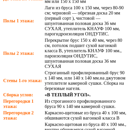
мм или 150 х 150 мм
Лаги из бруса 100 х 150 мм, через 80-90
см; черновой — обрезная доска 20 мм
(первый сорт ), чистовой —
Полы 1 этажа:
шпунтованная половая доска 36 мм
СУХАЯ, утеплитель КНАУФ 100 мм,
парогидроизоляция ОНДУТИС.
Перекрытие брус 150 х 40 мм, через 80
см, потолок подшит сухой вагонкой
класса В, утеплитель КНАУФ 100 мм.,
Полы 2 этажа:
пароизоляция ОНДУТИС,
шпунтованная половая доска 36 мм
СУХАЯ
Строганный профилированный брус 90
х 140 мм, или 140 х 140 мм.на джутовом
Стены 1-го этажа:
утеплителе камерной сушки. Сборка на
березовые нагеля.
Сборка углов:
«В ТЕПЛЫЙ УГОЛ».
Перегородки 1
Из строганного профилированного
этажа:
бруса 90 х 140 мм камерной сушки.
Перегородки 2
Каркасно-щитовые из бруса 40 х 100 мм,
этажа:
обшиваются сухой вагонкой класса В
Каркасно-щитовая из бруса 40 х 100 мм.,
внутри обшивается сухой вагонкой