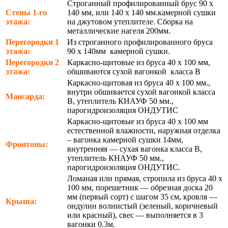
Строганный профилированный брус 90 х
Стены 1-го
140 мм, или 140 х 140 мм.камерной сушки
этажа:
на джутовом утеплителе. Сборка на
металлические нагеля 200мм.
Перегородки 1
Из строганного профилированного бруса
этажа:
90 х 140мм камерной сушки.
Перегородки 2
Каркасно-щитовые из бруса 40 х 100 мм,
этажа:
обшиваются сухой вагонкой класса В
Каркасно-щитовая из бруса 40 х 100 мм.,
внутри обшивается сухой вагонкой класса
Мансарда:
В, утеплитель КНАУФ 50 мм.,
парогидроизоляция ОНДУТИС
Каркасно-щитовые из бруса 40 х 100 мм
естественной влажности, наружная отделка
– вагонка камерной сушки 14мм,
Фронтоны:
внутренняя — сухая вагонка класса В,
утеплитель КНАУФ 50 мм.,
парогидроизоляция ОНДУТИС.
Ломаная или прямая, стропила из бруса 40 х
100 мм, порешетник — обрезная доска 20
мм (первый сорт) с шагом 35 см, кровля —
Крыша:
ондулин волнистый (зеленый, коричневый
или красный), свес — выполняется в 3
вагонки 0.3м.