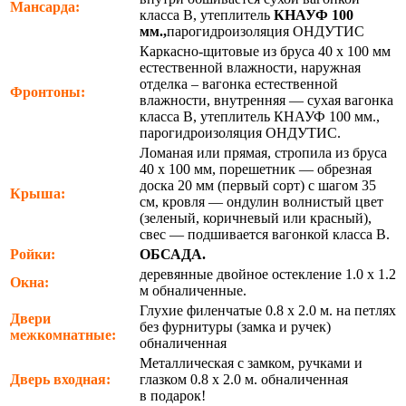
Мансарда:
класса В, утеплитель
КНАУФ 100
мм.,
парогидроизоляция ОНДУТИС
Каркасно-щитовые из бруса 40 х 100 мм
естественной влажности, наружная
отделка – вагонка естественной
Фронтоны:
влажности, внутренняя — сухая вагонка
класса В, утеплитель КНАУФ 100 мм.,
парогидроизоляция ОНДУТИС.
Ломаная или прямая, стропила из бруса
40 х 100 мм, порешетник — обрезная
доска 20 мм (первый сорт) с шагом 35
Крыша:
см, кровля — ондулин волнистый цвет
(зеленый, коричневый или красный),
свес — подшивается вагонкой класса В.
Ройки:
ОБСАДА.
деревянные двойное остекление 1.0 х 1.2
Окна:
м обналиченные.
Глухие филенчатые 0.8 х 2.0 м. на петлях
Двери
без фурнитуры (замка и ручек)
межкомнатные:
обналиченная
Металлическая с замком, ручками и
Дверь входная:
глазком 0.8 х 2.0 м. обналиченная
в подарок!