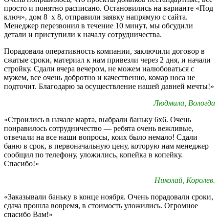
просто и понятно расписано. Остановились на варианте «Под
ключ», дом 8 х 8, отправили заявку напрямую с сайта.
Менеджер перезвонил в течение 10 минут, мы обсудили
детали и приступили к началу сотрудничества.
Порадовала оперативность компании, заключили договор в
сжатые сроки, материал к нам привезли через 2 дня, и начали
стройку. Сдали вчера вечером, не можем налюбоваться с
мужем, все очень добротно и качественно, комар носа не
подточит. Благодарю за осуществление нашей давней мечты!»
Людмила, Вологда
«Строились в начале марта, выбрали баньку 6х6. Очень
понравилось сотрудничество — ребята очень вежливые,
отвечали на все наши вопросы, коих было немало! Сдали
баню в срок, в первоначальную цену, которую нам менеджер
сообщил по телефону, уложились, копейка в копейку.
Спасибо!»
Николай, Королев.
«Заказывали баньку в конце ноября. Очень порадовали сроки,
сдача прошла вовремя, в стоимость уложились. Огромное
спасибо Вам!»