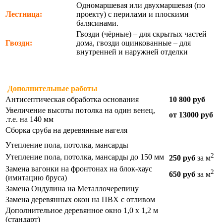
Одномаршевая или двухмаршевая (по
Лестница:
проекту) с перилами и плоскими
балясинами.
Гвозди (чёрные) – для скрытых частей
Гвозди:
дома, гвозди оцинкованные – для
внутренней и наружней отделки
Дополнительные работы
Антисептическая обработка основания
10 800 руб
Увеличение высоты потолка на один венец,
от 13000 руб
.т.е. на 140 мм
Сборка сруба на деревянные нагеля
Утепление пола, потолка, мансарды
2
Утепление пола, потолка, мансарды до 150 мм
250 руб
за м
Замена вагонки на фронтонах на блок-хаус
2
650 руб
за м
(имитацию бруса)
Замена Ондулина на Металлочерепицу
Замена деревянных окон на ПВХ с отливом
Дополнительное деревянное окно 1,0 х 1,2 м
(стандарт)