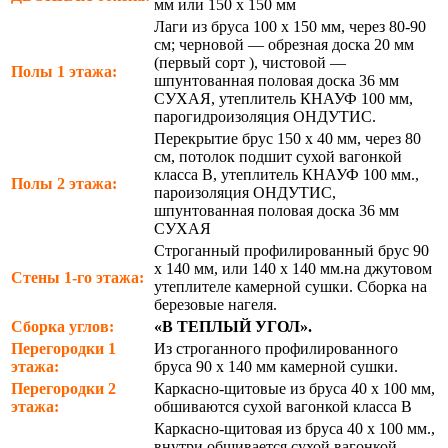
мм или 150 х 150 мм
Лаги из бруса 100 х 150 мм, через 80-90
см; черновой — обрезная доска 20 мм
(первый сорт ), чистовой —
Полы 1 этажа:
шпунтованная половая доска 36 мм
СУХАЯ, утеплитель КНАУФ 100 мм,
парогидроизоляция ОНДУТИС.
Перекрытие брус 150 х 40 мм, через 80
см, потолок подшит сухой вагонкой
класса В, утеплитель КНАУФ 100 мм.,
Полы 2 этажа:
пароизоляция ОНДУТИС,
шпунтованная половая доска 36 мм
СУХАЯ
Строганный профилированный брус 90
х 140 мм, или 140 х 140 мм.на джутовом
Стены 1-го этажа:
утеплителе камерной сушки. Сборка на
березовые нагеля.
Сборка углов:
«В ТЕПЛЫЙ УГОЛ».
Перегородки 1
Из строганного профилированного
этажа:
бруса 90 х 140 мм камерной сушки.
Перегородки 2
Каркасно-щитовые из бруса 40 х 100 мм,
этажа:
обшиваются сухой вагонкой класса В
Каркасно-щитовая из бруса 40 х 100 мм.,
внутри обшивается сухой вагонкой