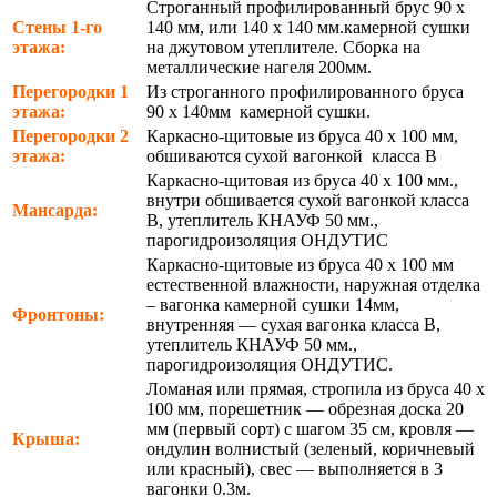
Строганный профилированный брус 90 х
Стены 1-го
140 мм, или 140 х 140 мм.камерной сушки
этажа:
на джутовом утеплителе. Сборка на
металлические нагеля 200мм.
Перегородки 1
Из строганного профилированного бруса
этажа:
90 х 140мм камерной сушки.
Перегородки 2
Каркасно-щитовые из бруса 40 х 100 мм,
этажа:
обшиваются сухой вагонкой класса В
Каркасно-щитовая из бруса 40 х 100 мм.,
внутри обшивается сухой вагонкой класса
Мансарда:
В, утеплитель КНАУФ 50 мм.,
парогидроизоляция ОНДУТИС
Каркасно-щитовые из бруса 40 х 100 мм
естественной влажности, наружная отделка
– вагонка камерной сушки 14мм,
Фронтоны:
внутренняя — сухая вагонка класса В,
утеплитель КНАУФ 50 мм.,
парогидроизоляция ОНДУТИС.
Ломаная или прямая, стропила из бруса 40 х
100 мм, порешетник — обрезная доска 20
мм (первый сорт) с шагом 35 см, кровля —
Крыша:
ондулин волнистый (зеленый, коричневый
или красный), свес — выполняется в 3
вагонки 0.3м.