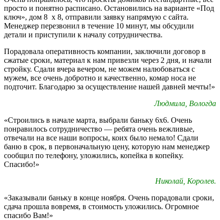
просто и понятно расписано. Остановились на варианте «Под
ключ», дом 8 х 8, отправили заявку напрямую с сайта.
Менеджер перезвонил в течение 10 минут, мы обсудили
детали и приступили к началу сотрудничества.
Порадовала оперативность компании, заключили договор в
сжатые сроки, материал к нам привезли через 2 дня, и начали
стройку. Сдали вчера вечером, не можем налюбоваться с
мужем, все очень добротно и качественно, комар носа не
подточит. Благодарю за осуществление нашей давней мечты!»
Людмила, Вологда
«Строились в начале марта, выбрали баньку 6х6. Очень
понравилось сотрудничество — ребята очень вежливые,
отвечали на все наши вопросы, коих было немало! Сдали
баню в срок, в первоначальную цену, которую нам менеджер
сообщил по телефону, уложились, копейка в копейку.
Спасибо!»
Николай, Королев.
«Заказывали баньку в конце ноября. Очень порадовали сроки,
сдача прошла вовремя, в стоимость уложились. Огромное
спасибо Вам!»