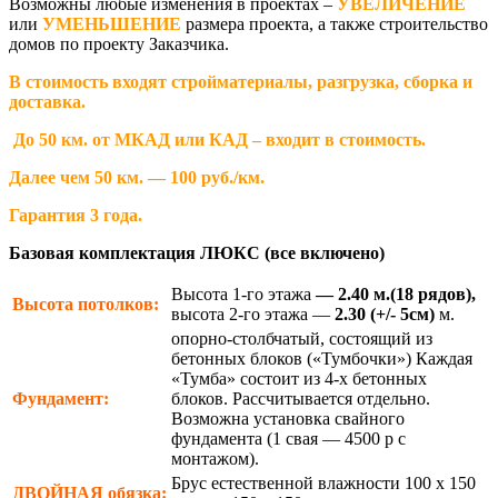
Возможны любые изменения в проектах –
УВЕЛИЧЕНИЕ
или
УМЕНЬШЕНИЕ
размера проекта, а также строительство
домов по проекту Заказчика.
В стоимость входят стройматериалы, разгрузка, сборка и
доставка.
До 50 км. от МКАД или КАД – входит в стоимость.
Далее чем 50 км. — 100 руб./км.
Гарантия 3 года.
Базовая комплектация ЛЮКС (все включено)
Высота 1-го этажа
— 2.40 м.(18 рядов),
Высота потолков:
высота 2-го этажа —
2.30
(+/- 5см)
м.
опорно-столбчатый, состоящий из
бетонных блоков («Тумбочки») Каждая
«Тумба» состоит из 4-х бетонных
Фундамент:
блоков. Рассчитывается отдельно.
Возможна установка свайного
фундамента (1 свая — 4500 р с
монтажом).
Брус естественной влажности 100 х 150
ДВОЙНАЯ
обязка: