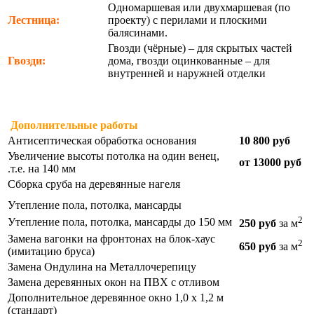
Одномаршевая или двухмаршевая (по
Лестница:
проекту) с перилами и плоскими
балясинами.
Гвозди (чёрные) – для скрытых частей
Гвозди:
дома, гвозди оцинкованные – для
внутренней и наружней отделки
Дополнительные работы
Антисептическая обработка основания
10 800 руб
Увеличение высоты потолка на один венец,
от 13000 руб
.т.е. на 140 мм
Сборка сруба на деревянные нагеля
Утепление пола, потолка, мансарды
2
Утепление пола, потолка, мансарды до 150 мм
250 руб
за м
Замена вагонки на фронтонах на блок-хаус
2
650 руб
за м
(имитацию бруса)
Замена Ондулина на Металлочерепицу
Замена деревянных окон на ПВХ с отливом
Дополнительное деревянное окно 1,0 х 1,2 м
(стандарт)