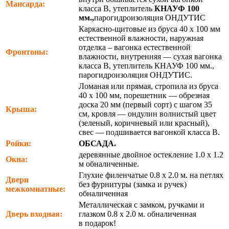
Мансарда:
класса В, утеплитель
КНАУФ 100
мм.,
парогидроизоляция ОНДУТИС
Каркасно-щитовые из бруса 40 х 100 мм
естественной влажности, наружная
отделка – вагонка естественной
Фронтоны:
влажности, внутренняя — сухая вагонка
класса В, утеплитель КНАУФ 100 мм.,
парогидроизоляция ОНДУТИС.
Ломаная или прямая, стропила из бруса
40 х 100 мм, порешетник — обрезная
доска 20 мм (первый сорт) с шагом 35
Крыша:
см, кровля — ондулин волнистый цвет
(зеленый, коричневый или красный),
свес — подшивается вагонкой класса В.
Ройки:
ОБСАДА.
деревянные двойное остекление 1.0 х 1.2
Окна:
м обналиченные.
Глухие филенчатые 0.8 х 2.0 м. на петлях
Двери
без фурнитуры (замка и ручек)
межкомнатные:
обналиченная
Металлическая с замком, ручками и
Дверь входная:
глазком 0.8 х 2.0 м. обналиченная
в подарок!