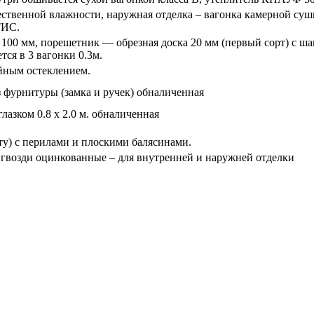
ественной влажности, наружная отделка – вагонка камерной суш
ТИС.
х 100 мм, порешетник — обрезная доска 20 мм (первый сорт) с ш
ся в 3 вагонки 0.3м.
ойным остеклением.
ез фурнитуры (замка и ручек) обналиченная
лазком 0.8 х 2.0 м. обналиченная
у) с перилами и плоскими балясинами.
, гвозди оцинкованные – для внутренней и наружней отделки