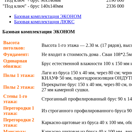
"Под ключ" - брус 90х140мм
2190 000
"Под ключ" - брус 140х140мм
2336 000
Базовая комплектация ЭКОНОМ
Базовая комплектация ЛЮКС
Базовая комплектация ЭКОНОМ
Высота
Высота 1-го этажа — 2.30 м. (17 рядов), в
потолков:
Фундамент:
Не входит в стоимость дома . Сваи 108*2.5м
Одинарная
Брус естественной влажности 100 х 150 мм 
обвязка:
Лаги из бруса 150 х 40 мм, через 80 см; ч
Полы 1 этажа:
КНАУФ 50 мм, парогидроизоляция ОНДУТ
Перекрытие брус 150 х 40 мм, через 80 см
Полы 2 этажа:
27 мм камерной сушки.
Стены 1-го
Строганный профилированный брус 90 х 140
этажа:
Перегородки 1
Из строганного профилированного бруса 9
этажа:
Перегородки 2
Каркасно-щитовые из бруса 40 х 100 мм, о
этажа:
Мансарда:
Каркасно-щитовая из бруса 40 х 100 мм., 