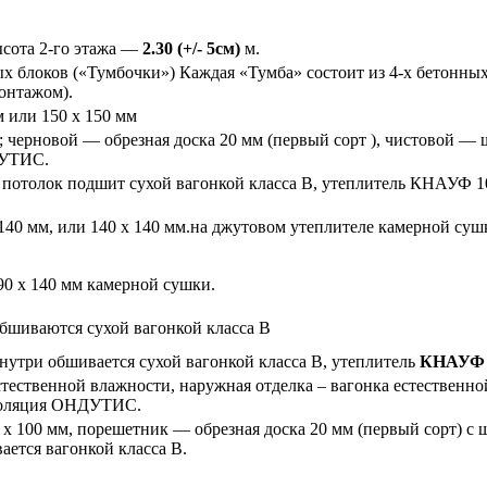
сота 2-го этажа —
2.30
(+/- 5см)
м.
х блоков («Тумбочки») Каждая «Тумба» состоит из 4-х бетонных
монтажом).
м или 150 х 150 мм
 см; черновой — обрезная доска 20 мм (первый сорт ), чистовой
ДУТИС.
см, потолок подшит сухой вагонкой класса В, утеплитель КНАУФ
40 мм, или 140 х 140 мм.на джутовом утеплителе камерной сушк
90 х 140 мм камерной сушки.
обшиваются сухой вагонкой класса В
внутри обшивается сухой вагонкой класса В, утеплитель
КНАУФ 1
стественной влажности, наружная отделка – вагонка естественно
золяция ОНДУТИС.
0 х 100 мм, порешетник — обрезная доска 20 мм (первый сорт) с
ется вагонкой класса В.