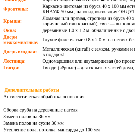
Каркасно-щитовые из бруса 40 х 100 мм ест
Фронтоны:
КНАУФ 50 мм., парогидроизоляция ОНДУ
Ломаная или прямая, стропила из бруса 40 
Крыша:
коричневый или красный), свес — выполняет
Окна:
деревянные 1.0 х 1.2 м обналиченные с дв
Двери
Глухие филенчатые 0.8 х 2.0 м. на петлях б
межкомнатные:
Металлическая (китай) с замком, ручками и г
Дверь входная:
в подарок!
Лестница:
Одномаршевая или двухмаршевая (по проект
Гвозди:
Гвозди (чёрные) – для скрытых частей дома
Дополнительные работы
Антисептическая обработка основания
Сборка сруба на деревянные нагеля
Замена полов на 36 мм
Замена полов на сухие 36 мм
Утепление пола, потолка, мансарды до 100 мм