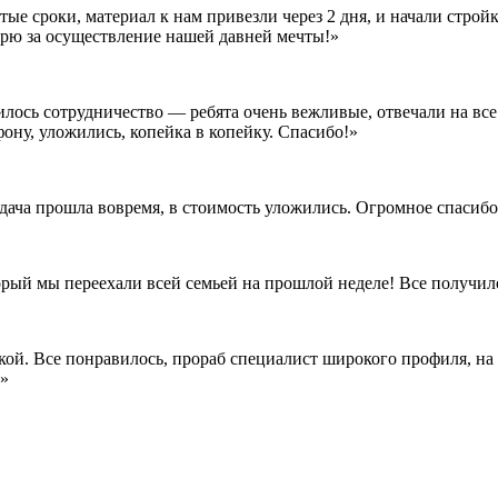
е сроки, материал к нам привезли через 2 дня, и начали стройк
дарю за осуществление нашей давней мечты!»
илось сотрудничество — ребята очень вежливые, отвечали на все
ону, уложились, копейка в копейку. Спасибо!»
сдача прошла вовремя, в стоимость уложились. Огромное спасиб
орый мы переехали всей семьей на прошлой неделе! Все получил
кой. Все понравилось, прораб специалист широкого профиля, на 
!»