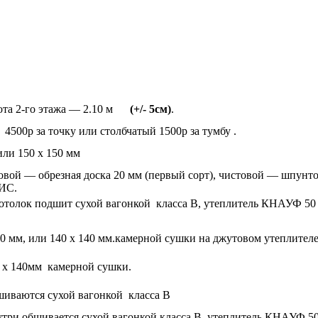
ысота 2-го этажа — 2.10 м
(+/- 5см)
.
 4500р за точку или столбчатый 1500р за тумбу .
или 150 х 150 мм
ерновой — обрезная доска 20 мм (первый сорт), чистовой — шпун
ИС.
, потолок подшит сухой вагонкой класса В, утеплитель КНАУФ 
 мм, или 140 х 140 мм.камерной сушки на джутовом утеплителе.
0 х 140мм камерной сушки.
бшиваются сухой вагонкой класса В
внутри обшивается сухой вагонкой класса В, утеплитель КНАУФ