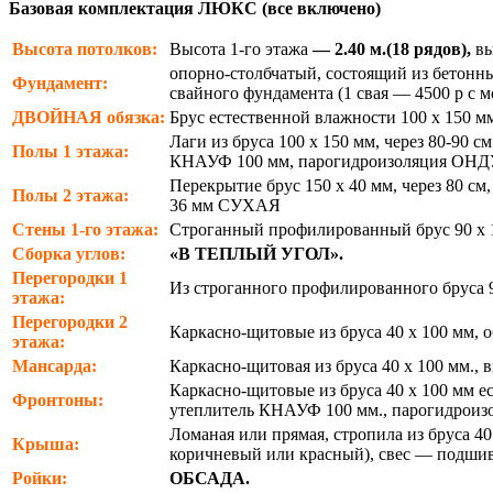
Базовая комплектация ЛЮКС (все включено)
Высота потолков:
Высота 1-го этажа
— 2.40 м.(18 рядов),
вы
опорно-столбчатый, состоящий из бетонны
Фундамент:
свайного фундамента (1 свая — 4500 р с 
ДВОЙНАЯ
обязка:
Брус естественной влажности 100 х 150 м
Лаги из бруса 100 х 150 мм, через 80-90
Полы 1 этажа:
КНАУФ 100 мм, парогидроизоляция ОН
Перекрытие брус 150 х 40 мм, через 80 
Полы 2 этажа:
36 мм СУХАЯ
Стены 1-го этажа:
Строганный профилированный брус 90 х 1
Сборка углов:
«В ТЕПЛЫЙ УГОЛ».
Перегородки 1
Из строганного профилированного бруса 
этажа:
Перегородки 2
Каркасно-щитовые из бруса 40 х 100 мм, 
этажа:
Мансарда:
Каркасно-щитовая из бруса 40 х 100 мм., 
Каркасно-щитовые из бруса 40 х 100 мм е
Фронтоны:
утеплитель КНАУФ 100 мм., парогидрои
Ломаная или прямая, стропила из бруса 4
Крыша:
коричневый или красный), свес — подшива
Ройки:
ОБСАДА.