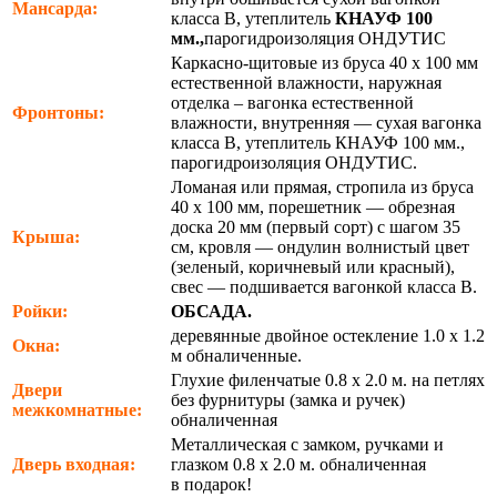
Мансарда:
класса В, утеплитель
КНАУФ 100
мм.,
парогидроизоляция ОНДУТИС
Каркасно-щитовые из бруса 40 х 100 мм
естественной влажности, наружная
отделка – вагонка естественной
Фронтоны:
влажности, внутренняя — сухая вагонка
класса В, утеплитель КНАУФ 100 мм.,
парогидроизоляция ОНДУТИС.
Ломаная или прямая, стропила из бруса
40 х 100 мм, порешетник — обрезная
доска 20 мм (первый сорт) с шагом 35
Крыша:
см, кровля — ондулин волнистый цвет
(зеленый, коричневый или красный),
свес — подшивается вагонкой класса В.
Ройки:
ОБСАДА.
деревянные двойное остекление 1.0 х 1.2
Окна:
м обналиченные.
Глухие филенчатые 0.8 х 2.0 м. на петлях
Двери
без фурнитуры (замка и ручек)
межкомнатные:
обналиченная
Металлическая с замком, ручками и
Дверь входная:
глазком 0.8 х 2.0 м. обналиченная
в подарок!