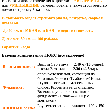
Возможны любые изменения в проектах –
УВЕЛИЧЕНИЕ
или
УМЕНЬШЕНИЕ
размера проекта, а также строительство
домов по проекту Заказчика.
В стоимость входят стройматериалы, разгрузка, сборка и
доставка.
До 50 км. от МКАД или КАД – входит в стоимость.
Далее чем 50 км. — 100 руб./км.
Гарантия 3 года.
Базовая комплектация ЛЮКС (все включено)
Высота 1-го этажа
— 2.40 м.(18 рядов),
Высота потолков:
высота 2-го этажа —
2.30
(+/- 5см)
м.
опорно-столбчатый, состоящий из
бетонных блоков («Тумбочки») Каждая
«Тумба» состоит из 4-х бетонных
Фундамент:
блоков. Рассчитывается отдельно.
Возможна установка свайного
фундамента (1 свая — 4500 р с
монтажом).
Брус естественной влажности 100 х 150
ДВОЙНАЯ
обязка: