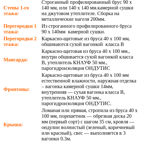
Строганный профилированный брус 90 х
Стены 1-го
140 мм, или 140 х 140 мм.камерной сушки
этажа:
на джутовом утеплителе. Сборка на
металлические нагеля 200мм.
Перегородки 1
Из строганного профилированного бруса
этажа:
90 х 140мм камерной сушки.
Перегородки 2
Каркасно-щитовые из бруса 40 х 100 мм,
этажа:
обшиваются сухой вагонкой класса В
Каркасно-щитовая из бруса 40 х 100 мм.,
внутри обшивается сухой вагонкой класса
Мансарда:
В, утеплитель КНАУФ 50 мм.,
парогидроизоляция ОНДУТИС
Каркасно-щитовые из бруса 40 х 100 мм
естественной влажности, наружная отделка
– вагонка камерной сушки 14мм,
Фронтоны:
внутренняя — сухая вагонка класса В,
утеплитель КНАУФ 50 мм.,
парогидроизоляция ОНДУТИС.
Ломаная или прямая, стропила из бруса 40 х
100 мм, порешетник — обрезная доска 20
мм (первый сорт) с шагом 35 см, кровля —
Крыша:
ондулин волнистый (зеленый, коричневый
или красный), свес — выполняется в 3
вагонки 0.3м.