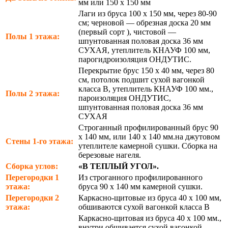
мм или 150 х 150 мм
Лаги из бруса 100 х 150 мм, через 80-90
см; черновой — обрезная доска 20 мм
(первый сорт ), чистовой —
Полы 1 этажа:
шпунтованная половая доска 36 мм
СУХАЯ, утеплитель КНАУФ 100 мм,
парогидроизоляция ОНДУТИС.
Перекрытие брус 150 х 40 мм, через 80
см, потолок подшит сухой вагонкой
класса В, утеплитель КНАУФ 100 мм.,
Полы 2 этажа:
пароизоляция ОНДУТИС,
шпунтованная половая доска 36 мм
СУХАЯ
Строганный профилированный брус 90
х 140 мм, или 140 х 140 мм.на джутовом
Стены 1-го этажа:
утеплителе камерной сушки. Сборка на
березовые нагеля.
Сборка углов:
«В ТЕПЛЫЙ УГОЛ».
Перегородки 1
Из строганного профилированного
этажа:
бруса 90 х 140 мм камерной сушки.
Перегородки 2
Каркасно-щитовые из бруса 40 х 100 мм,
этажа:
обшиваются сухой вагонкой класса В
Каркасно-щитовая из бруса 40 х 100 мм.,
внутри обшивается сухой вагонкой