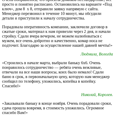
просто и понятно расписано. Остановились на варианте «Под
ключ», дом 8 х 8, отправили заявку напрямую с сайта.
Менеджер перезвонил в течение 10 минут, мы обсудили
детали и приступили к началу сотрудничества.
Порадовала оперативность компании, заключили договор в
сжатые сроки, материал к нам привезли через 2 дня, и начали
стройку. Сдали вчера вечером, не можем налюбоваться с
мужем, все очень добротно и качественно, комар носа не
подточит. Благодарю за осуществление нашей давней мечты!»
Людмила, Вологда
«Строились в начале марта, выбрали баньку 6х6. Очень
понравилось сотрудничество — ребята очень вежливые,
отвечали на все наши вопросы, коих было немало! Сдали
баню в срок, в первоначальную цену, которую нам менеджер
сообщил по телефону, уложились, копейка в копейку.
Спасибо!»
Николай, Королев.
«Заказывали баньку в конце ноября. Очень порадовали сроки,
сдача прошла вовремя, в стоимость уложились. Огромное
спасибо Вам!»