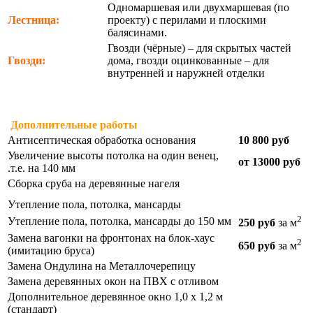
Одномаршевая или двухмаршевая (по
Лестница:
проекту) с перилами и плоскими
балясинами.
Гвозди (чёрные) – для скрытых частей
Гвозди:
дома, гвозди оцинкованные – для
внутренней и наружней отделки
Дополнительные работы
Антисептическая обработка основания
10 800 руб
Увеличение высоты потолка на один венец,
от 13000 руб
.т.е. на 140 мм
Сборка сруба на деревянные нагеля
Утепление пола, потолка, мансарды
2
Утепление пола, потолка, мансарды до 150 мм
250 руб
за м
Замена вагонки на фронтонах на блок-хаус
2
650 руб
за м
(имитацию бруса)
Замена Ондулина на Металлочерепицу
Замена деревянных окон на ПВХ с отливом
Дополнительное деревянное окно 1,0 х 1,2 м
(стандарт)