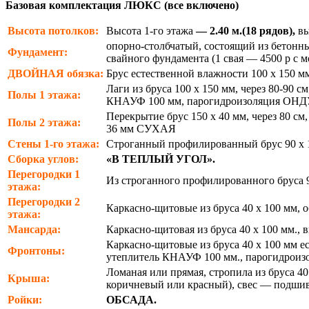
Базовая комплектация ЛЮКС (все включено)
Высота потолков:
Высота 1-го этажа
— 2.40 м.(18 рядов),
вы
опорно-столбчатый, состоящий из бетонны
Фундамент:
свайного фундамента (1 свая — 4500 р с 
ДВОЙНАЯ
обязка:
Брус естественной влажности 100 х 150 м
Лаги из бруса 100 х 150 мм, через 80-90
Полы 1 этажа:
КНАУФ 100 мм, парогидроизоляция ОН
Перекрытие брус 150 х 40 мм, через 80 
Полы 2 этажа:
36 мм СУХАЯ
Стены 1-го этажа:
Строганный профилированный брус 90 х 1
Сборка углов:
«В ТЕПЛЫЙ УГОЛ».
Перегородки 1
Из строганного профилированного бруса 
этажа:
Перегородки 2
Каркасно-щитовые из бруса 40 х 100 мм, 
этажа:
Мансарда:
Каркасно-щитовая из бруса 40 х 100 мм., 
Каркасно-щитовые из бруса 40 х 100 мм е
Фронтоны:
утеплитель КНАУФ 100 мм., парогидрои
Ломаная или прямая, стропила из бруса 4
Крыша:
коричневый или красный), свес — подшива
Ройки:
ОБСАДА.