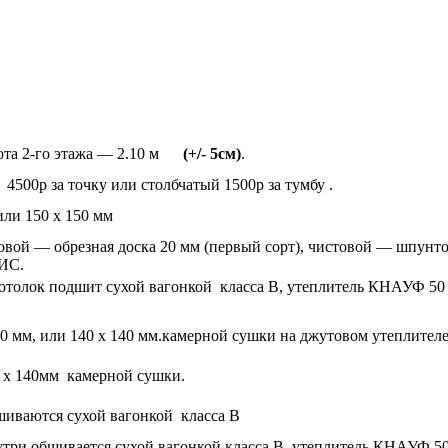
ысота 2-го этажа — 2.10 м
(+/- 5см)
.
 4500р за точку или столбчатый 1500р за тумбу .
или 150 х 150 мм
ерновой — обрезная доска 20 мм (первый сорт), чистовой — шпун
ИС.
, потолок подшит сухой вагонкой класса В, утеплитель КНАУФ 
 мм, или 140 х 140 мм.камерной сушки на джутовом утеплителе.
0 х 140мм камерной сушки.
бшиваются сухой вагонкой класса В
внутри обшивается сухой вагонкой класса В, утеплитель КНАУФ