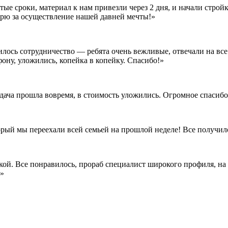
е сроки, материал к нам привезли через 2 дня, и начали стройк
дарю за осуществление нашей давней мечты!»
илось сотрудничество — ребята очень вежливые, отвечали на все
ону, уложились, копейка в копейку. Спасибо!»
сдача прошла вовремя, в стоимость уложились. Огромное спасиб
орый мы переехали всей семьей на прошлой неделе! Все получил
кой. Все понравилось, прораб специалист широкого профиля, на 
!»