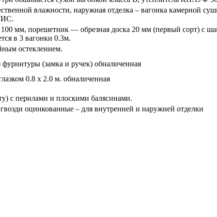
ественной влажности, наружная отделка – вагонка камерной суш
ТИС.
х 100 мм, порешетник — обрезная доска 20 мм (первый сорт) с ш
ся в 3 вагонки 0.3м.
ойным остеклением.
ез фурнитуры (замка и ручек) обналиченная
лазком 0.8 х 2.0 м. обналиченная
у) с перилами и плоскими балясинами.
, гвозди оцинкованные – для внутренней и наружней отделки