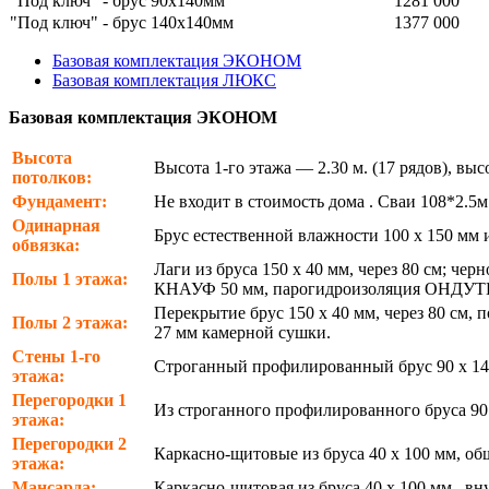
"Под ключ" - брус 90х140мм
1281 000
"Под ключ" - брус 140х140мм
1377 000
Базовая комплектация ЭКОНОМ
Базовая комплектация ЛЮКС
Базовая комплектация ЭКОНОМ
Высота
Высота 1-го этажа — 2.30 м. (17 рядов), в
потолков:
Фундамент:
Не входит в стоимость дома . Сваи 108*2.5м
Одинарная
Брус естественной влажности 100 х 150 мм 
обвязка:
Лаги из бруса 150 х 40 мм, через 80 см; ч
Полы 1 этажа:
КНАУФ 50 мм, парогидроизоляция ОНДУТ
Перекрытие брус 150 х 40 мм, через 80 см
Полы 2 этажа:
27 мм камерной сушки.
Стены 1-го
Строганный профилированный брус 90 х 140
этажа:
Перегородки 1
Из строганного профилированного бруса 9
этажа:
Перегородки 2
Каркасно-щитовые из бруса 40 х 100 мм, о
этажа:
Мансарда:
Каркасно-щитовая из бруса 40 х 100 мм., 