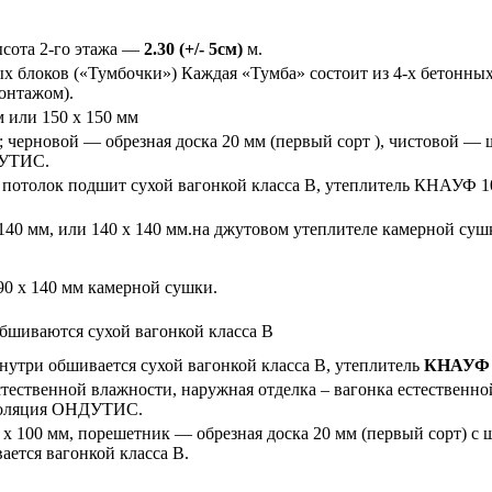
сота 2-го этажа —
2.30
(+/- 5см)
м.
х блоков («Тумбочки») Каждая «Тумба» состоит из 4-х бетонных
монтажом).
м или 150 х 150 мм
 см; черновой — обрезная доска 20 мм (первый сорт ), чистовой
ДУТИС.
см, потолок подшит сухой вагонкой класса В, утеплитель КНАУФ
40 мм, или 140 х 140 мм.на джутовом утеплителе камерной сушк
90 х 140 мм камерной сушки.
обшиваются сухой вагонкой класса В
внутри обшивается сухой вагонкой класса В, утеплитель
КНАУФ 1
стественной влажности, наружная отделка – вагонка естественно
золяция ОНДУТИС.
0 х 100 мм, порешетник — обрезная доска 20 мм (первый сорт) с
ется вагонкой класса В.