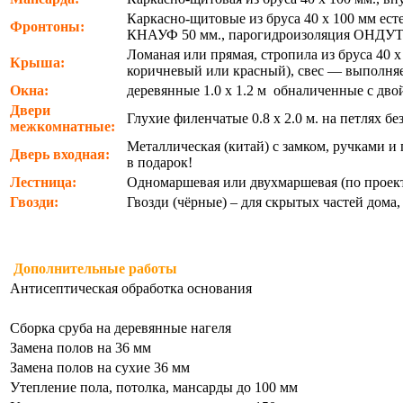
Каркасно-щитовые из бруса 40 х 100 мм ест
Фронтоны:
КНАУФ 50 мм., парогидроизоляция ОНДУ
Ломаная или прямая, стропила из бруса 40 
Крыша:
коричневый или красный), свес — выполняет
Окна:
деревянные 1.0 х 1.2 м обналиченные с дв
Двери
Глухие филенчатые 0.8 х 2.0 м. на петлях б
межкомнатные:
Металлическая (китай) с замком, ручками и г
Дверь входная:
в подарок!
Лестница:
Одномаршевая или двухмаршевая (по проект
Гвозди:
Гвозди (чёрные) – для скрытых частей дома
Дополнительные работы
Антисептическая обработка основания
Сборка сруба на деревянные нагеля
Замена полов на 36 мм
Замена полов на сухие 36 мм
Утепление пола, потолка, мансарды до 100 мм