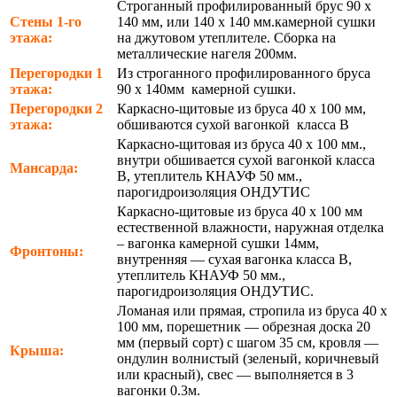
Строганный профилированный брус 90 х
Стены 1-го
140 мм, или 140 х 140 мм.камерной сушки
этажа:
на джутовом утеплителе. Сборка на
металлические нагеля 200мм.
Перегородки 1
Из строганного профилированного бруса
этажа:
90 х 140мм камерной сушки.
Перегородки 2
Каркасно-щитовые из бруса 40 х 100 мм,
этажа:
обшиваются сухой вагонкой класса В
Каркасно-щитовая из бруса 40 х 100 мм.,
внутри обшивается сухой вагонкой класса
Мансарда:
В, утеплитель КНАУФ 50 мм.,
парогидроизоляция ОНДУТИС
Каркасно-щитовые из бруса 40 х 100 мм
естественной влажности, наружная отделка
– вагонка камерной сушки 14мм,
Фронтоны:
внутренняя — сухая вагонка класса В,
утеплитель КНАУФ 50 мм.,
парогидроизоляция ОНДУТИС.
Ломаная или прямая, стропила из бруса 40 х
100 мм, порешетник — обрезная доска 20
мм (первый сорт) с шагом 35 см, кровля —
Крыша:
ондулин волнистый (зеленый, коричневый
или красный), свес — выполняется в 3
вагонки 0.3м.