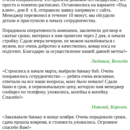
просто и понятно расписано. Остановились на варианте «Под
ключ», дом 8 х 8, отправили заявку напрямую с сайта.
Менеджер перезвонил в течение 10 минут, мы обсудили
детали и приступили к началу сотрудничества.
Порадовала оперативность компании, заключили договор в
сжатые сроки, материал к нам привезли через 2 дня, и начали
стройку. Сдали вчера вечером, не можем налюбоваться с
мужем, все очень добротно и качественно, комар носа не
подточит. Благодарю за осуществление нашей давней мечты!»
Людмила, Вологда
«Строились в начале марта, выбрали баньку 6х6. Очень
понравилось сотрудничество — ребята очень вежливые,
отвечали на все наши вопросы, коих было немало! Сдали
баню в срок, в первоначальную цену, которую нам менеджер
сообщил по телефону, уложились, копейка в копейку.
Спасибо!»
Николай, Королев.
«Заказывали баньку в конце ноября. Очень порадовали сроки,
сдача прошла вовремя, в стоимость уложились. Огромное
спасибо Вам!»