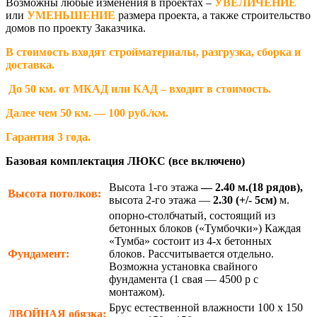
Возможны любые изменения в проектах –
УВЕЛИЧЕНИЕ
или
УМЕНЬШЕНИЕ
размера проекта, а также строительство
домов по проекту Заказчика.
В стоимость входят стройматериалы, разгрузка, сборка и
доставка.
До 50 км. от МКАД или КАД – входит в стоимость.
Далее чем 50 км. — 100 руб./км.
Гарантия 3 года.
Базовая комплектация ЛЮКС (все включено)
Высота 1-го этажа
— 2.40 м.(18 рядов),
Высота потолков:
высота 2-го этажа —
2.30
(+/- 5см)
м.
опорно-столбчатый, состоящий из
бетонных блоков («Тумбочки») Каждая
«Тумба» состоит из 4-х бетонных
Фундамент:
блоков. Рассчитывается отдельно.
Возможна установка свайного
фундамента (1 свая — 4500 р с
монтажом).
Брус естественной влажности 100 х 150
ДВОЙНАЯ
обязка: