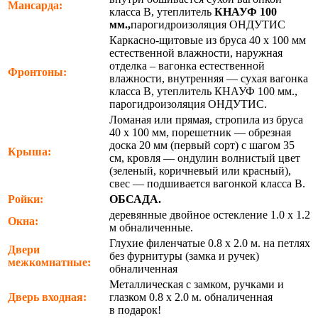
Мансарда:
класса В, утеплитель
КНАУФ 100
мм.,
парогидроизоляция ОНДУТИС
Каркасно-щитовые из бруса 40 х 100 мм
естественной влажности, наружная
отделка – вагонка естественной
Фронтоны:
влажности, внутренняя — сухая вагонка
класса В, утеплитель КНАУФ 100 мм.,
парогидроизоляция ОНДУТИС.
Ломаная или прямая, стропила из бруса
40 х 100 мм, порешетник — обрезная
доска 20 мм (первый сорт) с шагом 35
Крыша:
см, кровля — ондулин волнистый цвет
(зеленый, коричневый или красный),
свес — подшивается вагонкой класса В.
Ройки:
ОБСАДА.
деревянные двойное остекление 1.0 х 1.2
Окна:
м обналиченные.
Глухие филенчатые 0.8 х 2.0 м. на петлях
Двери
без фурнитуры (замка и ручек)
межкомнатные:
обналиченная
Металлическая с замком, ручками и
Дверь входная:
глазком 0.8 х 2.0 м. обналиченная
в подарок!