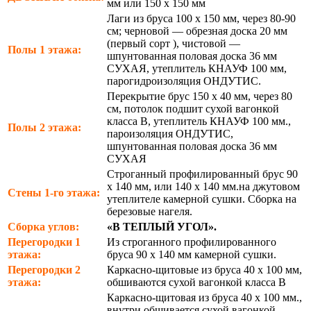
мм или 150 х 150 мм
Лаги из бруса 100 х 150 мм, через 80-90
см; черновой — обрезная доска 20 мм
(первый сорт ), чистовой —
Полы 1 этажа:
шпунтованная половая доска 36 мм
СУХАЯ, утеплитель КНАУФ 100 мм,
парогидроизоляция ОНДУТИС.
Перекрытие брус 150 х 40 мм, через 80
см, потолок подшит сухой вагонкой
класса В, утеплитель КНАУФ 100 мм.,
Полы 2 этажа:
пароизоляция ОНДУТИС,
шпунтованная половая доска 36 мм
СУХАЯ
Строганный профилированный брус 90
х 140 мм, или 140 х 140 мм.на джутовом
Стены 1-го этажа:
утеплителе камерной сушки. Сборка на
березовые нагеля.
Сборка углов:
«В ТЕПЛЫЙ УГОЛ».
Перегородки 1
Из строганного профилированного
этажа:
бруса 90 х 140 мм камерной сушки.
Перегородки 2
Каркасно-щитовые из бруса 40 х 100 мм,
этажа:
обшиваются сухой вагонкой класса В
Каркасно-щитовая из бруса 40 х 100 мм.,
внутри обшивается сухой вагонкой