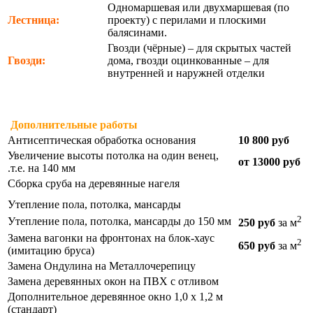
Одномаршевая или двухмаршевая (по
Лестница:
проекту) с перилами и плоскими
балясинами.
Гвозди (чёрные) – для скрытых частей
Гвозди:
дома, гвозди оцинкованные – для
внутренней и наружней отделки
Дополнительные работы
Антисептическая обработка основания
10 800 руб
Увеличение высоты потолка на один венец,
от 13000 руб
.т.е. на 140 мм
Сборка сруба на деревянные нагеля
Утепление пола, потолка, мансарды
2
Утепление пола, потолка, мансарды до 150 мм
250 руб
за м
Замена вагонки на фронтонах на блок-хаус
2
650 руб
за м
(имитацию бруса)
Замена Ондулина на Металлочерепицу
Замена деревянных окон на ПВХ с отливом
Дополнительное деревянное окно 1,0 х 1,2 м
(стандарт)