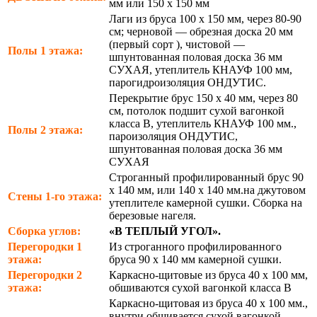
мм или 150 х 150 мм
Лаги из бруса 100 х 150 мм, через 80-90
см; черновой — обрезная доска 20 мм
(первый сорт ), чистовой —
Полы 1 этажа:
шпунтованная половая доска 36 мм
СУХАЯ, утеплитель КНАУФ 100 мм,
парогидроизоляция ОНДУТИС.
Перекрытие брус 150 х 40 мм, через 80
см, потолок подшит сухой вагонкой
класса В, утеплитель КНАУФ 100 мм.,
Полы 2 этажа:
пароизоляция ОНДУТИС,
шпунтованная половая доска 36 мм
СУХАЯ
Строганный профилированный брус 90
х 140 мм, или 140 х 140 мм.на джутовом
Стены 1-го этажа:
утеплителе камерной сушки. Сборка на
березовые нагеля.
Сборка углов:
«В ТЕПЛЫЙ УГОЛ».
Перегородки 1
Из строганного профилированного
этажа:
бруса 90 х 140 мм камерной сушки.
Перегородки 2
Каркасно-щитовые из бруса 40 х 100 мм,
этажа:
обшиваются сухой вагонкой класса В
Каркасно-щитовая из бруса 40 х 100 мм.,
внутри обшивается сухой вагонкой