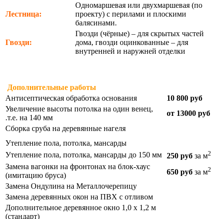
Одномаршевая или двухмаршевая (по
Лестница:
проекту) с перилами и плоскими
балясинами.
Гвозди (чёрные) – для скрытых частей
Гвозди:
дома, гвозди оцинкованные – для
внутренней и наружней отделки
Дополнительные работы
Антисептическая обработка основания
10 800 руб
Увеличение высоты потолка на один венец,
от 13000 руб
.т.е. на 140 мм
Сборка сруба на деревянные нагеля
Утепление пола, потолка, мансарды
2
Утепление пола, потолка, мансарды до 150 мм
250 руб
за м
Замена вагонки на фронтонах на блок-хаус
2
650 руб
за м
(имитацию бруса)
Замена Ондулина на Металлочерепицу
Замена деревянных окон на ПВХ с отливом
Дополнительное деревянное окно 1,0 х 1,2 м
(стандарт)