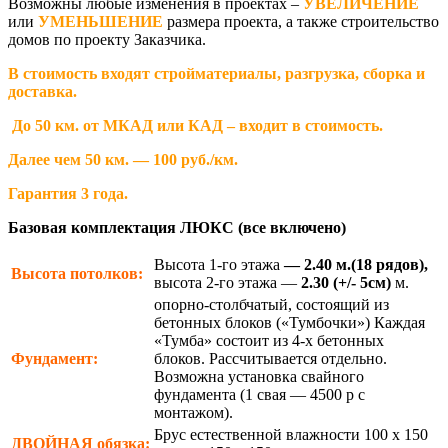
Возможны любые изменения в проектах –
УВЕЛИЧЕНИЕ
или
УМЕНЬШЕНИЕ
размера проекта, а также строительство
домов по проекту Заказчика.
В стоимость входят стройматериалы, разгрузка, сборка и
доставка.
До 50 км. от МКАД или КАД – входит в стоимость.
Далее чем 50 км. — 100 руб./км.
Гарантия 3 года.
Базовая комплектация ЛЮКС (все включено)
Высота 1-го этажа
— 2.40 м.(18 рядов),
Высота потолков:
высота 2-го этажа —
2.30
(+/- 5см)
м.
опорно-столбчатый, состоящий из
бетонных блоков («Тумбочки») Каждая
«Тумба» состоит из 4-х бетонных
Фундамент:
блоков. Рассчитывается отдельно.
Возможна установка свайного
фундамента (1 свая — 4500 р с
монтажом).
Брус естественной влажности 100 х 150
ДВОЙНАЯ
обязка: