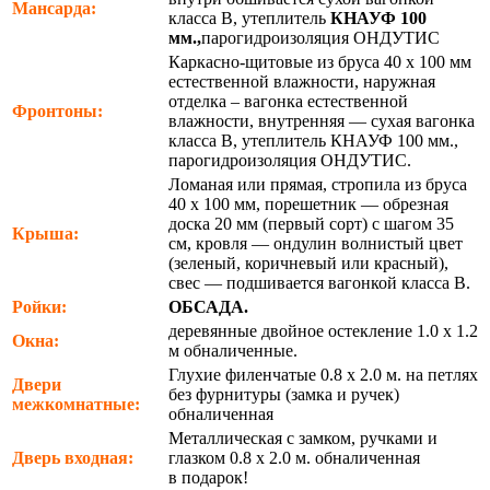
Мансарда:
класса В, утеплитель
КНАУФ 100
мм.,
парогидроизоляция ОНДУТИС
Каркасно-щитовые из бруса 40 х 100 мм
естественной влажности, наружная
отделка – вагонка естественной
Фронтоны:
влажности, внутренняя — сухая вагонка
класса В, утеплитель КНАУФ 100 мм.,
парогидроизоляция ОНДУТИС.
Ломаная или прямая, стропила из бруса
40 х 100 мм, порешетник — обрезная
доска 20 мм (первый сорт) с шагом 35
Крыша:
см, кровля — ондулин волнистый цвет
(зеленый, коричневый или красный),
свес — подшивается вагонкой класса В.
Ройки:
ОБСАДА.
деревянные двойное остекление 1.0 х 1.2
Окна:
м обналиченные.
Глухие филенчатые 0.8 х 2.0 м. на петлях
Двери
без фурнитуры (замка и ручек)
межкомнатные:
обналиченная
Металлическая с замком, ручками и
Дверь входная:
глазком 0.8 х 2.0 м. обналиченная
в подарок!