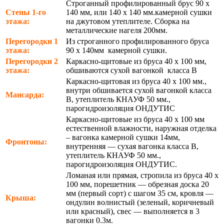
Строганный профилированный брус 90 х
Стены 1-го
140 мм, или 140 х 140 мм.камерной сушки
этажа:
на джутовом утеплителе. Сборка на
металлические нагеля 200мм.
Перегородки 1
Из строганного профилированного бруса
этажа:
90 х 140мм камерной сушки.
Перегородки 2
Каркасно-щитовые из бруса 40 х 100 мм,
этажа:
обшиваются сухой вагонкой класса В
Каркасно-щитовая из бруса 40 х 100 мм.,
внутри обшивается сухой вагонкой класса
Мансарда:
В, утеплитель КНАУФ 50 мм.,
парогидроизоляция ОНДУТИС
Каркасно-щитовые из бруса 40 х 100 мм
естественной влажности, наружная отделка
– вагонка камерной сушки 14мм,
Фронтоны:
внутренняя — сухая вагонка класса В,
утеплитель КНАУФ 50 мм.,
парогидроизоляция ОНДУТИС.
Ломаная или прямая, стропила из бруса 40 х
100 мм, порешетник — обрезная доска 20
мм (первый сорт) с шагом 35 см, кровля —
Крыша:
ондулин волнистый (зеленый, коричневый
или красный), свес — выполняется в 3
вагонки 0.3м.