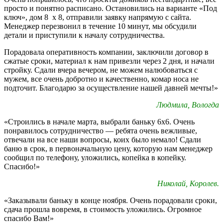
просто и понятно расписано. Остановились на варианте «Под
ключ», дом 8 х 8, отправили заявку напрямую с сайта.
Менеджер перезвонил в течение 10 минут, мы обсудили
детали и приступили к началу сотрудничества.
Порадовала оперативность компании, заключили договор в
сжатые сроки, материал к нам привезли через 2 дня, и начали
стройку. Сдали вчера вечером, не можем налюбоваться с
мужем, все очень добротно и качественно, комар носа не
подточит. Благодарю за осуществление нашей давней мечты!»
Людмила, Вологда
«Строились в начале марта, выбрали баньку 6х6. Очень
понравилось сотрудничество — ребята очень вежливые,
отвечали на все наши вопросы, коих было немало! Сдали
баню в срок, в первоначальную цену, которую нам менеджер
сообщил по телефону, уложились, копейка в копейку.
Спасибо!»
Николай, Королев.
«Заказывали баньку в конце ноября. Очень порадовали сроки,
сдача прошла вовремя, в стоимость уложились. Огромное
спасибо Вам!»