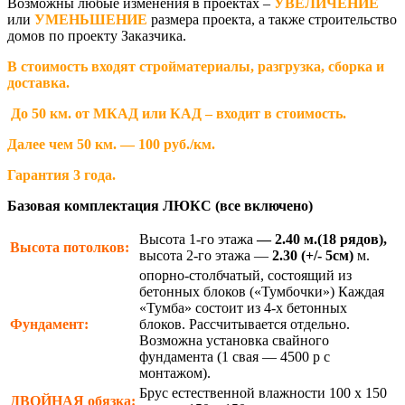
Возможны любые изменения в проектах –
УВЕЛИЧЕНИЕ
или
УМЕНЬШЕНИЕ
размера проекта, а также строительство
домов по проекту Заказчика.
В стоимость входят стройматериалы, разгрузка, сборка и
доставка.
До 50 км. от МКАД или КАД – входит в стоимость.
Далее чем 50 км. — 100 руб./км.
Гарантия 3 года.
Базовая комплектация ЛЮКС (все включено)
Высота 1-го этажа
— 2.40 м.(18 рядов),
Высота потолков:
высота 2-го этажа —
2.30
(+/- 5см)
м.
опорно-столбчатый, состоящий из
бетонных блоков («Тумбочки») Каждая
«Тумба» состоит из 4-х бетонных
Фундамент:
блоков. Рассчитывается отдельно.
Возможна установка свайного
фундамента (1 свая — 4500 р с
монтажом).
Брус естественной влажности 100 х 150
ДВОЙНАЯ
обязка: