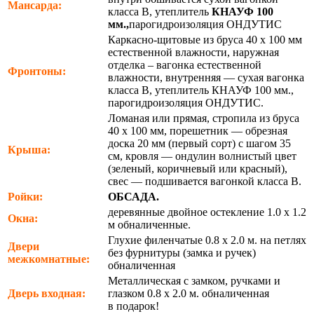
Мансарда:
класса В, утеплитель
КНАУФ 100
мм.,
парогидроизоляция ОНДУТИС
Каркасно-щитовые из бруса 40 х 100 мм
естественной влажности, наружная
отделка – вагонка естественной
Фронтоны:
влажности, внутренняя — сухая вагонка
класса В, утеплитель КНАУФ 100 мм.,
парогидроизоляция ОНДУТИС.
Ломаная или прямая, стропила из бруса
40 х 100 мм, порешетник — обрезная
доска 20 мм (первый сорт) с шагом 35
Крыша:
см, кровля — ондулин волнистый цвет
(зеленый, коричневый или красный),
свес — подшивается вагонкой класса В.
Ройки:
ОБСАДА.
деревянные двойное остекление 1.0 х 1.2
Окна:
м обналиченные.
Глухие филенчатые 0.8 х 2.0 м. на петлях
Двери
без фурнитуры (замка и ручек)
межкомнатные:
обналиченная
Металлическая с замком, ручками и
Дверь входная:
глазком 0.8 х 2.0 м. обналиченная
в подарок!