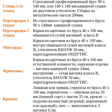
Строганный профилированный брус 90 х
Стены 1-го
140 мм, или 140 х 140 мм.камерной сушки
этажа:
на джутовом утеплителе. Сборка на
металлические нагеля 200мм.
Перегородки 1
Из строганного профилированного бруса
этажа:
90 х 140мм камерной сушки.
Перегородки 2
Каркасно-щитовые из бруса 40 х 100 мм,
этажа:
обшиваются сухой вагонкой класса В
Каркасно-щитовая из бруса 40 х 100 мм.,
внутри обшивается сухой вагонкой класса
Мансарда:
В, утеплитель КНАУФ 50 мм.,
парогидроизоляция ОНДУТИС
Каркасно-щитовые из бруса 40 х 100 мм
естественной влажности, наружная отделка
– вагонка камерной сушки 14мм,
Фронтоны:
внутренняя — сухая вагонка класса В,
утеплитель КНАУФ 50 мм.,
парогидроизоляция ОНДУТИС.
Ломаная или прямая, стропила из бруса 40 х
100 мм, порешетник — обрезная доска 20
мм (первый сорт) с шагом 35 см, кровля —
Крыша:
ондулин волнистый (зеленый, коричневый
или красный), свес — выполняется в 3
вагонки 0.3м.