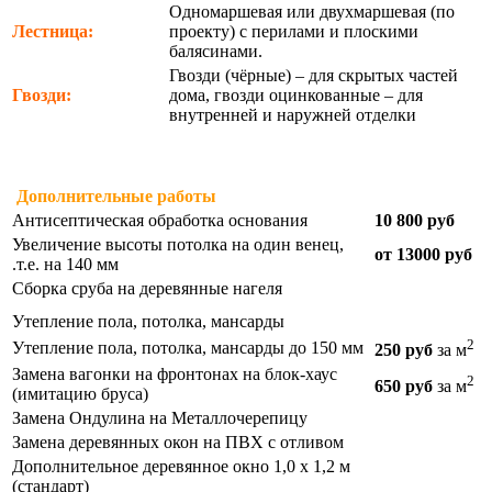
Одномаршевая или двухмаршевая (по
Лестница:
проекту) с перилами и плоскими
балясинами.
Гвозди (чёрные) – для скрытых частей
Гвозди:
дома, гвозди оцинкованные – для
внутренней и наружней отделки
Дополнительные работы
Антисептическая обработка основания
10 800 руб
Увеличение высоты потолка на один венец,
от 13000 руб
.т.е. на 140 мм
Сборка сруба на деревянные нагеля
Утепление пола, потолка, мансарды
2
Утепление пола, потолка, мансарды до 150 мм
250 руб
за м
Замена вагонки на фронтонах на блок-хаус
2
650 руб
за м
(имитацию бруса)
Замена Ондулина на Металлочерепицу
Замена деревянных окон на ПВХ с отливом
Дополнительное деревянное окно 1,0 х 1,2 м
(стандарт)