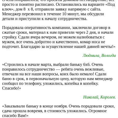
просто и понятно расписано. Остановились на варианте «Под
ключ», дом 8 х 8, отправили заявку напрямую с сайта.
Менеджер перезвонил в течение 10 минут, мы обсудили
детали и приступили к началу сотрудничества.
Порадовала оперативность компании, заключили договор в
сжатые сроки, материал к нам привезли через 2 дня, и начали
стройку. Сдали вчера вечером, не можем налюбоваться с
мужем, все очень добротно и качественно, комар носа не
подточит. Благодарю за осуществление нашей давней мечты!»
Людмила, Вологда
«Строились в начале марта, выбрали баньку 6х6. Очень
понравилось сотрудничество — ребята очень вежливые,
отвечали на все наши вопросы, коих было немало! Сдали
баню в срок, в первоначальную цену, которую нам менеджер
сообщил по телефону, уложились, копейка в копейку.
Спасибо!»
Николай, Королев.
«Заказывали баньку в конце ноября. Очень порадовали сроки,
сдача прошла вовремя, в стоимость уложились. Огромное
спасибо Вам!»