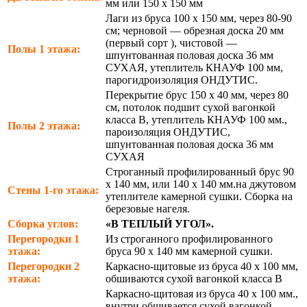
мм или 150 х 150 мм
Лаги из бруса 100 х 150 мм, через 80-90
см; черновой — обрезная доска 20 мм
(первый сорт ), чистовой —
Полы 1 этажа:
шпунтованная половая доска 36 мм
СУХАЯ, утеплитель КНАУФ 100 мм,
парогидроизоляция ОНДУТИС.
Перекрытие брус 150 х 40 мм, через 80
см, потолок подшит сухой вагонкой
класса В, утеплитель КНАУФ 100 мм.,
Полы 2 этажа:
пароизоляция ОНДУТИС,
шпунтованная половая доска 36 мм
СУХАЯ
Строганный профилированный брус 90
х 140 мм, или 140 х 140 мм.на джутовом
Стены 1-го этажа:
утеплителе камерной сушки. Сборка на
березовые нагеля.
Сборка углов:
«В ТЕПЛЫЙ УГОЛ».
Перегородки 1
Из строганного профилированного
этажа:
бруса 90 х 140 мм камерной сушки.
Перегородки 2
Каркасно-щитовые из бруса 40 х 100 мм,
этажа:
обшиваются сухой вагонкой класса В
Каркасно-щитовая из бруса 40 х 100 мм.,
внутри обшивается сухой вагонкой