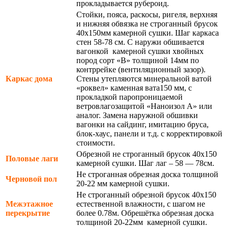
прокладывается рубероид.
Стойки, пояса, раскосы, ригеля, верхняя
и нижняя обвязка не строганный брусок
40х150мм камерной сушки. Шаг каркаса
стен 58-78 см. С наружи обшивается
вагонкой камерной сушки хвойных
пород сорт «В» толщиной 14мм по
контррейке (вентиляционный зазор).
Каркас дома
Стены утепляются минеральной ватой
«роквел» каменная вата150 мм, с
прокладкой паропроницаемой
ветровлагозащитой «Наноизол А» или
аналог. Замена наружной обшивки
вагонки на сайдинг, имитацию бруса,
блок-хаус, панели и т.д. с корректировкой
стоимости.
Обрезной не строганный брусок 40х150
Половые лаги
камерной сушки. Шаг лаг – 58 — 78см.
Не строганная обрезная доска толщиной
Черновой пол
20-22 мм камерной сушки.
Не строганный обрезной брусок 40х150
Межэтажное
естественной влажности, с шагом не
перекрытие
более 0.78м. Обрешётка обрезная доска
толщиной 20-22мм камерной сушки.