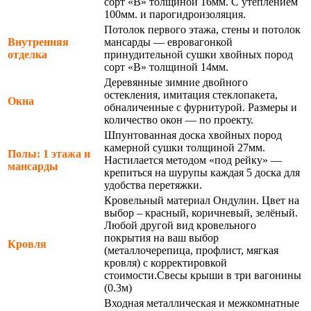
сорт «В» толщиной 16мм. С утеплением
100мм. и парогидроизоляция.
Потолок первого этажа, стены и потолок
Внутренняя
мансарды — евровагонкой
отделка
принудительной сушки хвойных пород
сорт «В» толщиной 14мм.
Деревянные зимние двойного
остекления, имитация стеклопакета,
Окна
обналиченные с фурнитурой. Размеры и
количество окон — по проекту.
Шпунтованная доска хвойных пород
камерной сушки толщиной 27мм.
Полы: 1 этажа и
Настилается методом «под рейку» —
мансарды
крепиться на шурупы каждая 5 доска для
удобства перетяжки.
Кровельный материал Ондулин. Цвет на
выбор – красный, коричневый, зелёный.
Любой другой вид кровельного
покрытия на ваш выбор
Кровля
(металлочерепица, профлист, мягкая
кровля) с корректировкой
стоимости.Свесы крыши в три вагонины
(0.3м)
Входная металлическая и межкомнатные