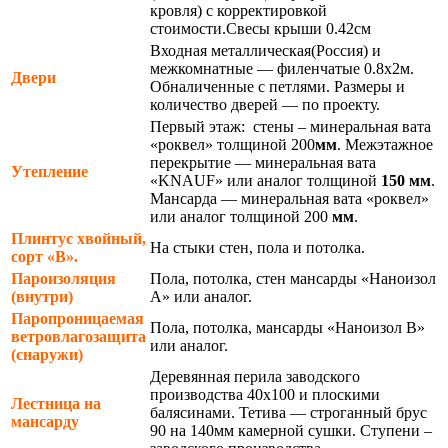
кровля) с корректировкой
стоимости.Свесы крыши 0.42см
Входная металлическая(Россия) и
межкомнатные — филенчатые 0.8х2м.
Двери
Обналиченные с петлями. Размеры и
количество дверей — по проекту.
Первый этаж: стены – минеральная вата
«роквел» толщиной 200
мм
. Межэтажное
перекрытие — минеральная вата
Утепление
«KNAUF» или аналог толщиной
150 мм
.
Мансарда — минеральная вата «роквел»
или аналог толщиной 200
мм
.
Плинтус хвойный,
На стыки стен, пола и потолка.
сорт «В».
Пароизоляция
Пола, потолка, стен мансарды «Наноизол
(внутри)
А» или аналог.
Паропроницаемая
Пола, потолка, мансарды «Наноизол В»
ветровлагозащита
или аналог.
(снаружи)
Деревянная перила заводского
производства 40х100 и плоскими
Лестница на
балясинами. Тетива — строганный брус
мансарду
90 на 140мм камерной сушки. Ступени –