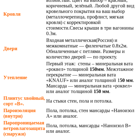
волнистый. Цвет на выбор – красный,
коричневый, зелёный. Любой другой вид
кровельного покрытия на ваш выбор
Кровля
(металлочерепица, профлист, мягкая
кровля) с корректировкой
стоимости.Свесы крыши в три вагонины
0.3м.
Входная металлическая(Россия) и
межкомнатные — филенчатые 0.8х2м.
Двери
Обналиченные с петлями. Размеры и
количество дверей — по проекту.
Первый этаж: стены – минеральная вата
«роквел» толщиной
150мм
. Межэтажное
перекрытие — минеральная вата
Утепление
«KNAUF» или аналог толщиной 1
50 мм
.
Мансарда — минеральная вата «роквел»
или аналог толщиной
150 мм
.
Плинтус хвойный,
На стыки стен, пола и потолка.
сорт «В».
Пароизоляция
Пола, потолка, стен мансарды «Наноизол
(внутри)
А» или аналог.
Паропроницаемая
Пола, потолка, мансарды «Наноизол В»
ветровлагозащита
или аналог.
(снаружи)