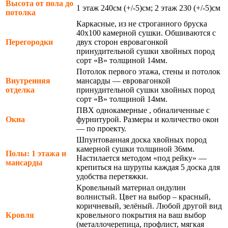
Высота от пола до
1 этаж 240см (+/-5)см; 2 этаж 230 (+/-5)см
потолка
Каркасные, из не строганного бруска
40х100 камерной сушки. Обшиваются с
Перегородки
двух сторон евровагонкой
принудительной сушки хвойных пород
сорт «В» толщиной 14мм.
Потолок первого этажа, стены и потолок
Внутренняя
мансарды — евровагонкой
отделка
принудительной сушки хвойных пород
сорт «В» толщиной 14мм.
ПВХ однокамерные , обналиченные с
Окна
фурнитурой. Размеры и количество окон
— по проекту.
Шпунтованная доска хвойных пород
камерной сушки толщиной 36мм.
Полы: 1 этажа и
Настилается методом «под рейку» —
мансарды
крепиться на шурупы каждая 5 доска для
удобства перетяжки.
Кровельный материал ондулин
волнистый. Цвет на выбор – красный,
коричневый, зелёный. Любой другой вид
Кровля
кровельного покрытия на ваш выбор
(металлочерепица, профлист, мягкая