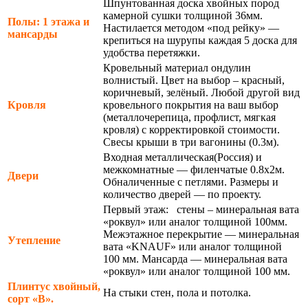
Шпунтованная доска хвойных пород
камерной сушки толщиной 36мм.
Полы: 1 этажа и
Настилается методом «под рейку» —
мансарды
крепиться на шурупы каждая 5 доска для
удобства перетяжки.
Кровельный материал ондулин
волнистый. Цвет на выбор – красный,
коричневый, зелёный. Любой другой вид
Кровля
кровельного покрытия на ваш выбор
(металлочерепица, профлист, мягкая
кровля) с корректировкой стоимости.
Свесы крыши в три вагонины (0.3м).
Входная металлическая(Россия) и
межкомнатные — филенчатые 0.8х2м.
Двери
Обналиченные с петлями. Размеры и
количество дверей — по проекту.
Первый этаж: стены – минеральная вата
«роквул» или аналог толщиной 100мм.
Межэтажное перекрытие — минеральная
Утепление
вата «KNAUF» или аналог толщиной
100 мм. Мансарда — минеральная вата
«роквул» или аналог толщиной 100 мм.
Плинтус хвойный,
На стыки стен, пола и потолка.
сорт «В».