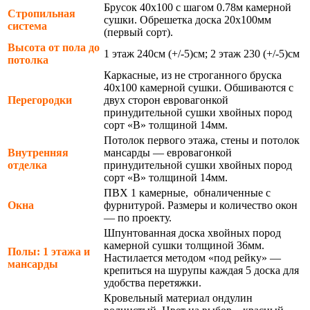
Брусок 40х100 с шагом 0.78м камерной
Стропильная
сушки. Обрешетка доска 20х100мм
система
(первый сорт).
Высота от пола до
1 этаж 240см (+/-5)см; 2 этаж 230 (+/-5)см
потолка
Каркасные, из не строганного бруска
40х100 камерной сушки. Обшиваются с
Перегородки
двух сторон евровагонкой
принудительной сушки хвойных пород
сорт «В» толщиной 14мм.
Потолок первого этажа, стены и потолок
Внутренняя
мансарды — евровагонкой
отделка
принудительной сушки хвойных пород
сорт «В» толщиной 14мм.
ПВХ 1 камерные, обналиченные с
Окна
фурнитурой. Размеры и количество окон
— по проекту.
Шпунтованная доска хвойных пород
камерной сушки толщиной 36мм.
Полы: 1 этажа и
Настилается методом «под рейку» —
мансарды
крепиться на шурупы каждая 5 доска для
удобства перетяжки.
Кровельный материал ондулин