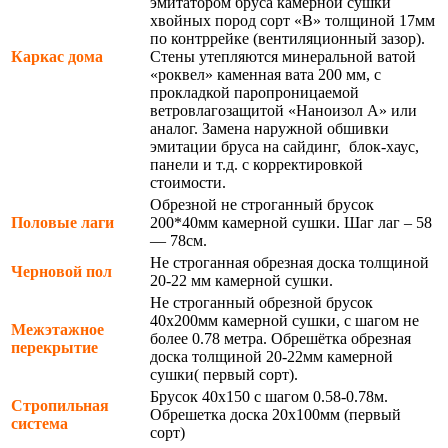
эмитатором бруса камерной сушки
хвойных пород сорт «В» толщиной 17мм
по контррейке (вентиляционный зазор).
Каркас дома
Стены утепляются минеральной ватой
«роквел» каменная вата 200 мм, с
прокладкой паропроницаемой
ветровлагозащитой «Наноизол А» или
аналог. Замена наружной обшивки
эмитации бруса на сайдинг, блок-хаус,
панели и т.д. с корректировкой
стоимости.
Обрезной не строганный брусок
Половые лаги
200*40мм камерной сушки. Шаг лаг – 58
— 78см.
Не строганная обрезная доска толщиной
Черновой пол
20-22 мм камерной сушки.
Не строганный обрезной брусок
40х200мм камерной сушки, с шагом не
Межэтажное
более 0.78 метра. Обрешётка обрезная
перекрытие
доска толщиной 20-22мм камерной
сушки( первый сорт).
Брусок 40х150 с шагом 0.58-0.78м.
Стропильная
Обрешетка доска 20х100мм (первый
система
сорт)