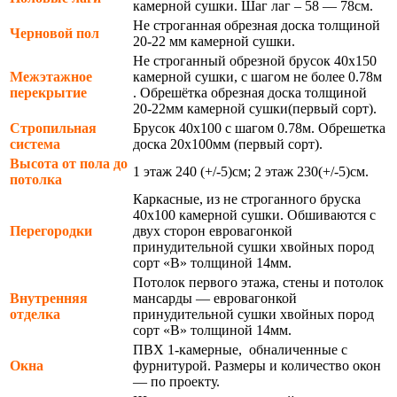
камерной сушки. Шаг лаг – 58 — 78см.
Не строганная обрезная доска толщиной
Черновой пол
20-22 мм камерной сушки.
Не строганный обрезной брусок 40х150
Межэтажное
камерной сушки, с шагом не более 0.78м
перекрытие
. Обрешётка обрезная доска толщиной
20-22мм камерной сушки(первый сорт).
Стропильная
Брусок 40х100 с шагом 0.78м. Обрешетка
система
доска 20х100мм (первый сорт).
Высота от пола до
1 этаж 240 (+/-5)см; 2 этаж 230(+/-5)см.
потолка
Каркасные, из не строганного бруска
40х100 камерной сушки. Обшиваются с
Перегородки
двух сторон евровагонкой
принудительной сушки хвойных пород
сорт «В» толщиной 14мм.
Потолок первого этажа, стены и потолок
Внутренняя
мансарды — евровагонкой
отделка
принудительной сушки хвойных пород
сорт «В» толщиной 14мм.
ПВХ 1-камерные, обналиченные с
Окна
фурнитурой. Размеры и количество окон
— по проекту.