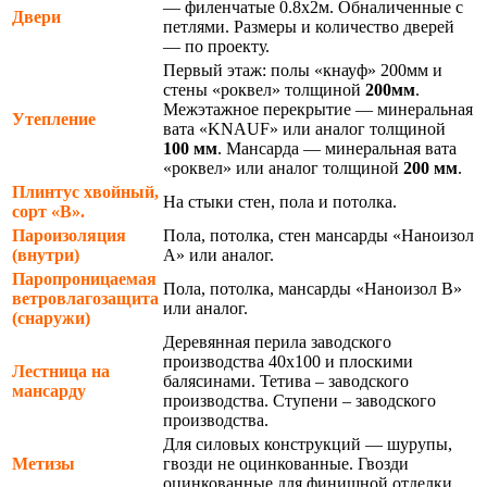
— филенчатые 0.8х2м. Обналиченные с
Двери
петлями. Размеры и количество дверей
— по проекту.
Первый этаж: полы «кнауф» 200мм и
стены «роквел» толщиной
200мм
.
Межэтажное перекрытие — минеральная
Утепление
вата «KNAUF» или аналог толщиной
100 мм
. Мансарда — минеральная вата
«роквел» или аналог толщиной
200 мм
.
Плинтус хвойный,
На стыки стен, пола и потолка.
сорт «В».
Пароизоляция
Пола, потолка, стен мансарды «Наноизол
(внутри)
А» или аналог.
Паропроницаемая
Пола, потолка, мансарды «Наноизол В»
ветровлагозащита
или аналог.
(снаружи)
Деревянная перила заводского
производства 40х100 и плоскими
Лестница на
балясинами. Тетива – заводского
мансарду
производства. Ступени – заводского
производства.
Для силовых конструкций — шурупы,
Метизы
гвозди не оцинкованные. Гвозди
оцинкованные для финишной отделки.