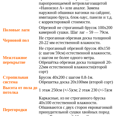
паропроницаемой ветровлагозащитой
«Наноизол А» или аналог. Замена
наружной обшивки вагонки на сайдинг,
имитацию бруса, блок-хаус, панели и т.д.
с корректировкой стоимости.
Обрезной не строганный брусок 100х200
Половые лаги
камерной сушки. Шаг лаг – 59 — 79см.
Не строганная обрезная доска толщиной
Черновой пол
20-22 мм естественной влажности.
Не строганный обрезной брусок 40х150
(с шагом 59см) естественной влажности,
Межэтажное
с шагом не более одного метра.
перекрытие
Обрешётка обрезная доска толщиной 20-
22мм естественной влажности(второй
сорт)
Стропильная
Брусок 40х200 с шагом 0.8-1м.
система
Обрешетка доска 20х100мм (второй сорт)
Высота от пола до
1 этаж 250см (+/-5)см; 2 этаж 230 (+/-5)см
потолка
Каркасные, из не строганного бруска
40х100 естественной влажности.
Обшиваются с двух сторон евровагонкой
Перегородки
принудительной сушки хвойных пород