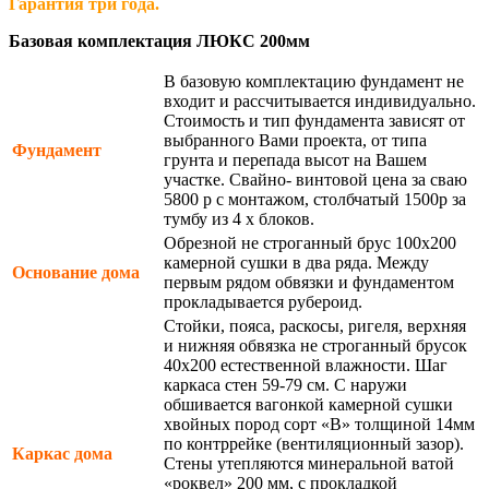
Гарантия три года.
Базовая комплектация ЛЮКС 200мм
В базовую комплектацию фундамент не
входит и рассчитывается индивидуально.
Стоимость и тип фундамента зависят от
выбранного Вами проекта, от типа
Фундамент
грунта и перепада высот на Вашем
участке. Свайно- винтовой цена за сваю
5800 р с монтажом, столбчатый 1500р за
тумбу из 4 х блоков.
Обрезной не строганный брус 100х200
камерной сушки в два ряда. Между
Основание дома
первым рядом обвязки и фундаментом
прокладывается рубероид.
Стойки, пояса, раскосы, ригеля, верхняя
и нижняя обвязка не строганный брусок
40х200 естественной влажности. Шаг
каркаса стен 59-79 см. С наружи
обшивается вагонкой камерной сушки
хвойных пород сорт «В» толщиной 14мм
по контррейке (вентиляционный зазор).
Каркас дома
Стены утепляются минеральной ватой
«роквел» 200 мм, с прокладкой