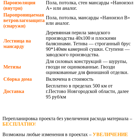
Пароизоляция
Пола, потолка, стен мансарды «Наноизол
(внутри)
А» или аналог.
Паропроницаемая
Пола, потолка, мансарды «Наноизол В»
ветровлагозащита
или аналог.
(снаружи)
Деревянная перила заводского
производства 40х100 и плоскими
Лестница на
балясинами. Тетива — строганный брус
мансарду
90*140мм камерной сушки. Ступени —
заводского производства.
Для силовых конструкций — шурупы,
Метизы
гвозди не оцинкованные. Гвозди
оцинкованные для финишной отделки.
Сборка дома
Включена в стоимость
Бесплатно в пределах 500 км от
Доставка
г.Пестово Новгородской области, далее
95 руб/км
Перепланировка проекта без увеличения расхода материала –
БЕСПЛАТНО
!
Возможны любые изменения в проектах –
УВЕЛИЧЕНИЕ