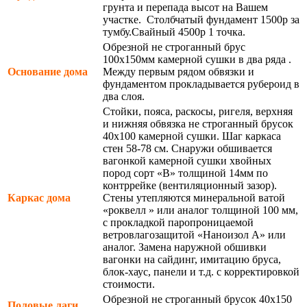
грунта и перепада высот на Вашем
участке. Столбчатый фундамент 1500р за
тумбу.Свайный 4500р 1 точка.
Обрезной не строганный брус
100х150мм камерной сушки в два ряда .
Основание дома
Между первым рядом обвязки и
фундаментом прокладывается рубероид в
два слоя.
Стойки, пояса, раскосы, ригеля, верхняя
и нижняя обвязка не строганный брусок
40х100 камерной сушки. Шаг каркаса
стен 58-78 см. Снаружи обшивается
вагонкой камерной сушки хвойных
пород сорт «В» толщиной 14мм по
контррейке (вентиляционный зазор).
Каркас дома
Стены утепляются минеральной ватой
«роквелл » или аналог толщиной 100 мм,
с прокладкой паропроницаемой
ветровлагозащитой «Наноизол А» или
аналог. Замена наружной обшивки
вагонки на сайдинг, имитацию бруса,
блок-хаус, панели и т.д. с корректировкой
стоимости.
Обрезной не строганный брусок 40х150
Половые лаги