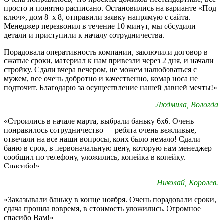
просто и понятно расписано. Остановились на варианте «Под
ключ», дом 8 х 8, отправили заявку напрямую с сайта.
Менеджер перезвонил в течение 10 минут, мы обсудили
детали и приступили к началу сотрудничества.
Порадовала оперативность компании, заключили договор в
сжатые сроки, материал к нам привезли через 2 дня, и начали
стройку. Сдали вчера вечером, не можем налюбоваться с
мужем, все очень добротно и качественно, комар носа не
подточит. Благодарю за осуществление нашей давней мечты!»
Людмила, Вологда
«Строились в начале марта, выбрали баньку 6х6. Очень
понравилось сотрудничество — ребята очень вежливые,
отвечали на все наши вопросы, коих было немало! Сдали
баню в срок, в первоначальную цену, которую нам менеджер
сообщил по телефону, уложились, копейка в копейку.
Спасибо!»
Николай, Королев.
«Заказывали баньку в конце ноября. Очень порадовали сроки,
сдача прошла вовремя, в стоимость уложились. Огромное
спасибо Вам!»