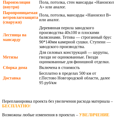
Пароизоляция
Пола, потолка, стен мансарды «Наноизол
(внутри)
А» или аналог.
Паропроницаемая
Пола, потолка, мансарды «Наноизол В»
ветровлагозащита
или аналог.
(снаружи)
Деревянная перила заводского
производства 40х100 и плоскими
Лестница на
балясинами. Тетива — строганный брус
мансарду
90*140мм камерной сушки. Ступени —
заводского производства.
Для силовых конструкций — шурупы,
Метизы
гвозди не оцинкованные. Гвозди
оцинкованные для финишной отделки.
Сборка дома
Включена в стоимость
Бесплатно в пределах 500 км от
Доставка
г.Пестово Новгородской области, далее
95 руб/км
Перепланировка проекта без увеличения расхода материала –
БЕСПЛАТНО
!
Возможны любые изменения в проектах –
УВЕЛИЧЕНИЕ