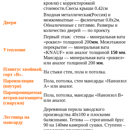
кровля) с корректировкой
стоимости.Свесы крыши 0.42см
Входная металлическая(Россия) и
межкомнатные — филенчатые 0.8х2м.
Двери
Обналиченные с петлями. Размеры и
количество дверей — по проекту.
Первый этаж: стены – минеральная вата
«роквел» толщиной 200
мм
. Межэтажное
перекрытие — минеральная вата
Утепление
«KNAUF» или аналог толщиной
150 мм
.
Мансарда — минеральная вата «роквел»
или аналог толщиной 200
мм
.
Плинтус хвойный,
На стыки стен, пола и потолка.
сорт «В».
Пароизоляция
Пола, потолка, стен мансарды «Наноизол
(внутри)
А» или аналог.
Паропроницаемая
Пола, потолка, мансарды «Наноизол В»
ветровлагозащита
или аналог.
(снаружи)
Деревянная перила заводского
производства 40х100 и плоскими
Лестница на
балясинами. Тетива — строганный брус
мансарду
90 на 140мм камерной сушки. Ступени –