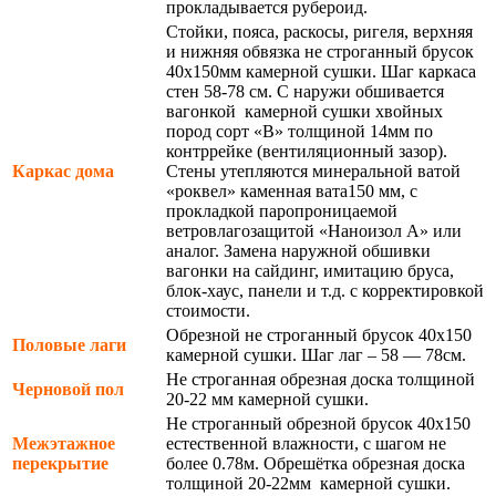
прокладывается рубероид.
Стойки, пояса, раскосы, ригеля, верхняя
и нижняя обвязка не строганный брусок
40х150мм камерной сушки. Шаг каркаса
стен 58-78 см. С наружи обшивается
вагонкой камерной сушки хвойных
пород сорт «В» толщиной 14мм по
контррейке (вентиляционный зазор).
Каркас дома
Стены утепляются минеральной ватой
«роквел» каменная вата150 мм, с
прокладкой паропроницаемой
ветровлагозащитой «Наноизол А» или
аналог. Замена наружной обшивки
вагонки на сайдинг, имитацию бруса,
блок-хаус, панели и т.д. с корректировкой
стоимости.
Обрезной не строганный брусок 40х150
Половые лаги
камерной сушки. Шаг лаг – 58 — 78см.
Не строганная обрезная доска толщиной
Черновой пол
20-22 мм камерной сушки.
Не строганный обрезной брусок 40х150
Межэтажное
естественной влажности, с шагом не
перекрытие
более 0.78м. Обрешётка обрезная доска
толщиной 20-22мм камерной сушки.