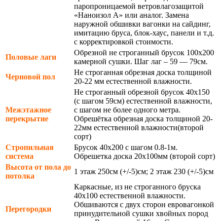
паропроницаемой ветровлагозащитой
«Наноизол А» или аналог. Замена
наружной обшивки вагонки на сайдинг,
имитацию бруса, блок-хаус, панели и т.д.
с корректировкой стоимости.
Обрезной не строганный брусок 100х200
Половые лаги
камерной сушки. Шаг лаг – 59 — 79см.
Не строганная обрезная доска толщиной
Черновой пол
20-22 мм естественной влажности.
Не строганный обрезной брусок 40х150
(с шагом 59см) естественной влажности,
Межэтажное
с шагом не более одного метра.
перекрытие
Обрешётка обрезная доска толщиной 20-
22мм естественной влажности(второй
сорт)
Стропильная
Брусок 40х200 с шагом 0.8-1м.
система
Обрешетка доска 20х100мм (второй сорт)
Высота от пола до
1 этаж 250см (+/-5)см; 2 этаж 230 (+/-5)см
потолка
Каркасные, из не строганного бруска
40х100 естественной влажности.
Обшиваются с двух сторон евровагонкой
Перегородки
принудительной сушки хвойных пород