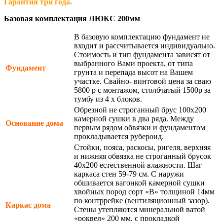
Гарантия три года.
Базовая комплектация ЛЮКС 200мм
В базовую комплектацию фундамент не
входит и рассчитывается индивидуально.
Стоимость и тип фундамента зависят от
выбранного Вами проекта, от типа
Фундамент
грунта и перепада высот на Вашем
участке. Свайно- винтовой цена за сваю
5800 р с монтажом, столбчатый 1500р за
тумбу из 4 х блоков.
Обрезной не строганный брус 100х200
камерной сушки в два ряда. Между
Основание дома
первым рядом обвязки и фундаментом
прокладывается рубероид.
Стойки, пояса, раскосы, ригеля, верхняя
и нижняя обвязка не строганный брусок
40х200 естественной влажности. Шаг
каркаса стен 59-79 см. С наружи
обшивается вагонкой камерной сушки
хвойных пород сорт «В» толщиной 14мм
по контррейке (вентиляционный зазор).
Каркас дома
Стены утепляются минеральной ватой
«роквел» 200 мм, с прокладкой