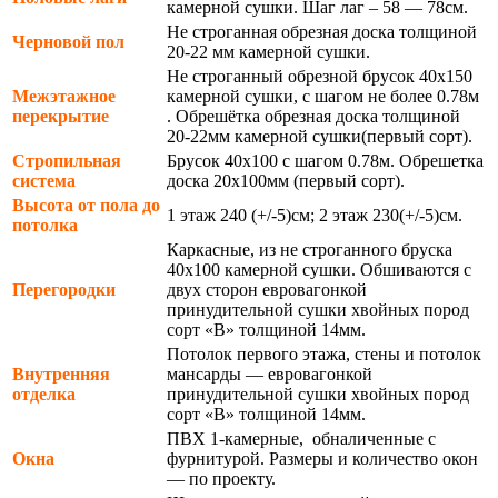
камерной сушки. Шаг лаг – 58 — 78см.
Не строганная обрезная доска толщиной
Черновой пол
20-22 мм камерной сушки.
Не строганный обрезной брусок 40х150
Межэтажное
камерной сушки, с шагом не более 0.78м
перекрытие
. Обрешётка обрезная доска толщиной
20-22мм камерной сушки(первый сорт).
Стропильная
Брусок 40х100 с шагом 0.78м. Обрешетка
система
доска 20х100мм (первый сорт).
Высота от пола до
1 этаж 240 (+/-5)см; 2 этаж 230(+/-5)см.
потолка
Каркасные, из не строганного бруска
40х100 камерной сушки. Обшиваются с
Перегородки
двух сторон евровагонкой
принудительной сушки хвойных пород
сорт «В» толщиной 14мм.
Потолок первого этажа, стены и потолок
Внутренняя
мансарды — евровагонкой
отделка
принудительной сушки хвойных пород
сорт «В» толщиной 14мм.
ПВХ 1-камерные, обналиченные с
Окна
фурнитурой. Размеры и количество окон
— по проекту.