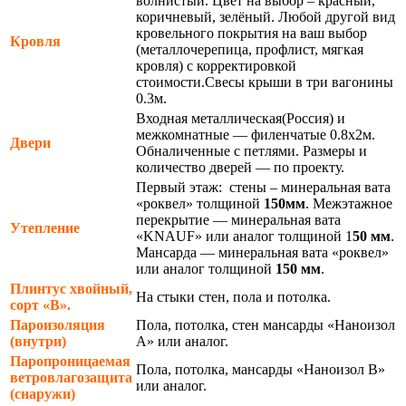
волнистый. Цвет на выбор – красный,
коричневый, зелёный. Любой другой вид
кровельного покрытия на ваш выбор
Кровля
(металлочерепица, профлист, мягкая
кровля) с корректировкой
стоимости.Свесы крыши в три вагонины
0.3м.
Входная металлическая(Россия) и
межкомнатные — филенчатые 0.8х2м.
Двери
Обналиченные с петлями. Размеры и
количество дверей — по проекту.
Первый этаж: стены – минеральная вата
«роквел» толщиной
150мм
. Межэтажное
перекрытие — минеральная вата
Утепление
«KNAUF» или аналог толщиной 1
50 мм
.
Мансарда — минеральная вата «роквел»
или аналог толщиной
150 мм
.
Плинтус хвойный,
На стыки стен, пола и потолка.
сорт «В».
Пароизоляция
Пола, потолка, стен мансарды «Наноизол
(внутри)
А» или аналог.
Паропроницаемая
Пола, потолка, мансарды «Наноизол В»
ветровлагозащита
или аналог.
(снаружи)