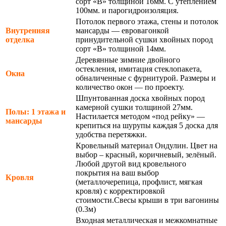
сорт «В» толщиной 16мм. С утеплением
100мм. и парогидроизоляция.
Потолок первого этажа, стены и потолок
Внутренняя
мансарды — евровагонкой
отделка
принудительной сушки хвойных пород
сорт «В» толщиной 14мм.
Деревянные зимние двойного
остекления, имитация стеклопакета,
Окна
обналиченные с фурнитурой. Размеры и
количество окон — по проекту.
Шпунтованная доска хвойных пород
камерной сушки толщиной 27мм.
Полы: 1 этажа и
Настилается методом «под рейку» —
мансарды
крепиться на шурупы каждая 5 доска для
удобства перетяжки.
Кровельный материал Ондулин. Цвет на
выбор – красный, коричневый, зелёный.
Любой другой вид кровельного
покрытия на ваш выбор
Кровля
(металлочерепица, профлист, мягкая
кровля) с корректировкой
стоимости.Свесы крыши в три вагонины
(0.3м)
Входная металлическая и межкомнатные