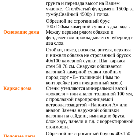
грунта и перепада высот на Вашем
участке. Столбчатый фундамент 1500р за
тумбу.Свайный 4500р 1 точка.
Обрезной не строганный брус
100х150мм камерной сушки в два ряда .
Основание дома
Между первым рядом обвязки и
фундаментом прокладывается рубероид в
два слоя.
Стойки, пояса, раскосы, ригеля, верхняя
и нижняя обвязка не строганный брусок
40х100 камерной сушки. Шаг каркаса
стен 58-78 см. Снаружи обшивается
вагонкой камерной сушки хвойных
пород сорт «В» толщиной 14мм по
контррейке (вентиляционный зазор).
Каркас дома
Стены утепляются минеральной ватой
«роквелл » или аналог толщиной 100 мм,
с прокладкой паропроницаемой
ветровлагозащитой «Наноизол А» или
аналог. Замена наружной обшивки
вагонки на сайдинг, имитацию бруса,
блок-хаус, панели и т.д. с корректировкой
стоимости.
Обрезной не строганный брусок 40х150
Половые лаги