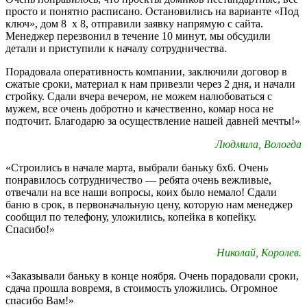
просто и понятно расписано. Остановились на варианте «Под
ключ», дом 8 х 8, отправили заявку напрямую с сайта.
Менеджер перезвонил в течение 10 минут, мы обсудили
детали и приступили к началу сотрудничества.
Порадовала оперативность компании, заключили договор в
сжатые сроки, материал к нам привезли через 2 дня, и начали
стройку. Сдали вчера вечером, не можем налюбоваться с
мужем, все очень добротно и качественно, комар носа не
подточит. Благодарю за осуществление нашей давней мечты!»
Людмила, Вологда
«Строились в начале марта, выбрали баньку 6х6. Очень
понравилось сотрудничество — ребята очень вежливые,
отвечали на все наши вопросы, коих было немало! Сдали
баню в срок, в первоначальную цену, которую нам менеджер
сообщил по телефону, уложились, копейка в копейку.
Спасибо!»
Николай, Королев.
«Заказывали баньку в конце ноября. Очень порадовали сроки,
сдача прошла вовремя, в стоимость уложились. Огромное
спасибо Вам!»