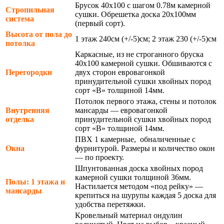
Брусок 40х100 с шагом 0.78м камерной
Стропильная
сушки. Обрешетка доска 20х100мм
система
(первый сорт).
Высота от пола до
1 этаж 240см (+/-5)см; 2 этаж 230 (+/-5)см
потолка
Каркасные, из не строганного бруска
40х100 камерной сушки. Обшиваются с
Перегородки
двух сторон евровагонкой
принудительной сушки хвойных пород
сорт «В» толщиной 14мм.
Потолок первого этажа, стены и потолок
Внутренняя
мансарды — евровагонкой
отделка
принудительной сушки хвойных пород
сорт «В» толщиной 14мм.
ПВХ 1 камерные, обналиченные с
Окна
фурнитурой. Размеры и количество окон
— по проекту.
Шпунтованная доска хвойных пород
камерной сушки толщиной 36мм.
Полы: 1 этажа и
Настилается методом «под рейку» —
мансарды
крепиться на шурупы каждая 5 доска для
удобства перетяжки.
Кровельный материал ондулин