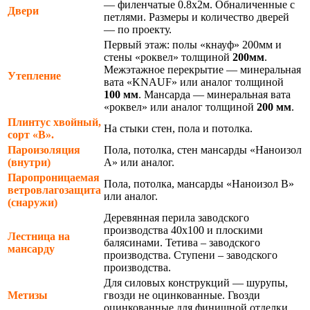
— филенчатые 0.8х2м. Обналиченные с
Двери
петлями. Размеры и количество дверей
— по проекту.
Первый этаж: полы «кнауф» 200мм и
стены «роквел» толщиной
200мм
.
Межэтажное перекрытие — минеральная
Утепление
вата «KNAUF» или аналог толщиной
100 мм
. Мансарда — минеральная вата
«роквел» или аналог толщиной
200 мм
.
Плинтус хвойный,
На стыки стен, пола и потолка.
сорт «В».
Пароизоляция
Пола, потолка, стен мансарды «Наноизол
(внутри)
А» или аналог.
Паропроницаемая
Пола, потолка, мансарды «Наноизол В»
ветровлагозащита
или аналог.
(снаружи)
Деревянная перила заводского
производства 40х100 и плоскими
Лестница на
балясинами. Тетива – заводского
мансарду
производства. Ступени – заводского
производства.
Для силовых конструкций — шурупы,
Метизы
гвозди не оцинкованные. Гвозди
оцинкованные для финишной отделки.