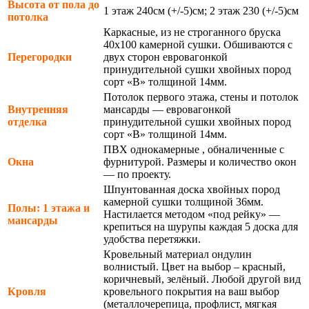
Высота от пола до
1 этаж 240см (+/-5)см; 2 этаж 230 (+/-5)см
потолка
Каркасные, из не строганного бруска
40х100 камерной сушки. Обшиваются с
Перегородки
двух сторон евровагонкой
принудительной сушки хвойных пород
сорт «В» толщиной 14мм.
Потолок первого этажа, стены и потолок
Внутренняя
мансарды — евровагонкой
отделка
принудительной сушки хвойных пород
сорт «В» толщиной 14мм.
ПВХ однокамерные , обналиченные с
Окна
фурнитурой. Размеры и количество окон
— по проекту.
Шпунтованная доска хвойных пород
камерной сушки толщиной 36мм.
Полы: 1 этажа и
Настилается методом «под рейку» —
мансарды
крепиться на шурупы каждая 5 доска для
удобства перетяжки.
Кровельный материал ондулин
волнистый. Цвет на выбор – красный,
коричневый, зелёный. Любой другой вид
Кровля
кровельного покрытия на ваш выбор
(металлочерепица, профлист, мягкая