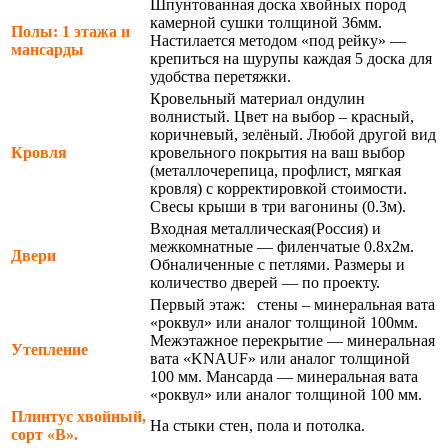
Шпунтованная доска хвойных пород
камерной сушки толщиной 36мм.
Полы: 1 этажа и
Настилается методом «под рейку» —
мансарды
крепиться на шурупы каждая 5 доска для
удобства перетяжки.
Кровельный материал ондулин
волнистый. Цвет на выбор – красный,
коричневый, зелёный. Любой другой вид
Кровля
кровельного покрытия на ваш выбор
(металлочерепица, профлист, мягкая
кровля) с корректировкой стоимости.
Свесы крыши в три вагонины (0.3м).
Входная металлическая(Россия) и
межкомнатные — филенчатые 0.8х2м.
Двери
Обналиченные с петлями. Размеры и
количество дверей — по проекту.
Первый этаж: стены – минеральная вата
«роквул» или аналог толщиной 100мм.
Межэтажное перекрытие — минеральная
Утепление
вата «KNAUF» или аналог толщиной
100 мм. Мансарда — минеральная вата
«роквул» или аналог толщиной 100 мм.
Плинтус хвойный,
На стыки стен, пола и потолка.
сорт «В».