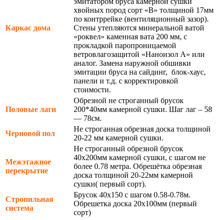
эмитатором бруса камерной сушки
хвойных пород сорт «В» толщиной 17мм
по контррейке (вентиляционный зазор).
Каркас дома
Стены утепляются минеральной ватой
«роквел» каменная вата 200 мм, с
прокладкой паропроницаемой
ветровлагозащитой «Наноизол А» или
аналог. Замена наружной обшивки
эмитации бруса на сайдинг, блок-хаус,
панели и т.д. с корректировкой
стоимости.
Обрезной не строганный брусок
Половые лаги
200*40мм камерной сушки. Шаг лаг – 58
— 78см.
Не строганная обрезная доска толщиной
Черновой пол
20-22 мм камерной сушки.
Не строганный обрезной брусок
40х200мм камерной сушки, с шагом не
Межэтажное
более 0.78 метра. Обрешётка обрезная
перекрытие
доска толщиной 20-22мм камерной
сушки( первый сорт).
Брусок 40х150 с шагом 0.58-0.78м.
Стропильная
Обрешетка доска 20х100мм (первый
система
сорт)