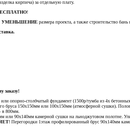
азделка кирпича) за отдельную плату.
ЕСПЛАТНО
!
и
УМЕНЬШЕНИЕ
размера проекта, а также строительство бань 
ставка.
у заказу!
 или опорно-столбчатый фундамент (1500р/тумба из 4х бетонных
го бруса 150х150мм или 100х150мм (атмосферной сушки). Половы
 в 800мм.
м или 90х140мм камерной сушки на льноджутовом полотне. Ули
ЯЕТ
! Перегородки 1этаж профилированный брус 90х140мм кам