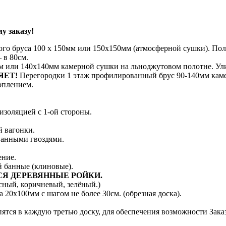
у заказу!
ого бруса 100 х 150мм или 150х150мм (атмосферной сушки). Поло
 в 80см.
 или 140х140мм камерной сушки на льноджутовом полотне. Ули
ЯЕТ!
Перегородки 1 этаж профилированный брус 90-140мм кам
оплением.
изоляцией с 1-ой стороны.
й вагонки.
ванными гвоздями.
ение.
й банные (клиновые).
Я ДЕРЕВЯННЫЕ РОЙКИ.
сный, коричневый, зелёный.)
 20х100мм с шагом не более 30см. (обрезная доска).
пятся в каждую третью доску, для обеспечения возможности Зака