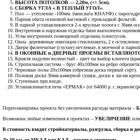
ВЫСОТА ПОТОЛКОВ — 2,20м, (+/- 5см).
СБОРКА УГЛА « В ТЕПЛЫЙ УГОЛ».
Пол — утепление -100мм. (мин.вата КНАУФ) с парогидро
Парная обита осиновой вагонкой с прокладкой фольгой.
В парной устанавливаются 2-х ярусные полога с 36мм ос
Внутренняя и наружная отделка бани выполнена оцинко
Углы внутренних помещений отделаны плинтусом.
Окна деревянные имитация стеклопакета, 2 е остекление
Двери филенчатые (глухие) петлевые, в моечной и парно
В ОКОННЫЕ и ДВЕРНЫЕ ПРОЕМЫ ВСТАВЛЯЮТС
Кровля ондулин волнистый – цвет на выбор клиента (кра
Стропильная система – брус 40х100мм на ребро обрешетка
Черновые полы 20х100мм (обрезная доска первый сорт).
Половая доска 36мм камерной сушки, доски к лагам креп
Ступеньки при входе.
Устанавливается печь «ЕРМАК» (от 64000 р. с экраном (р
Перепланировка проекта без увеличения расхода материала –
Б
Возможны любые изменения в проектах –
УВЕЛИЧЕНИЕ
ил
В стоимость входят стройматериалы, разгрузка, сборка и до
До 50 км. от МКАД или КАД – входит в стоимость.