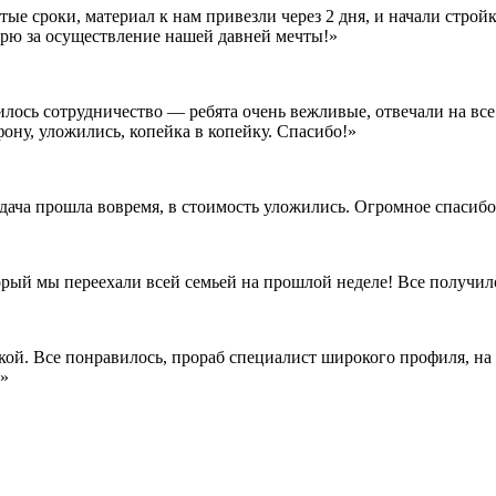
е сроки, материал к нам привезли через 2 дня, и начали стройк
дарю за осуществление нашей давней мечты!»
илось сотрудничество — ребята очень вежливые, отвечали на все
ону, уложились, копейка в копейку. Спасибо!»
сдача прошла вовремя, в стоимость уложились. Огромное спасиб
орый мы переехали всей семьей на прошлой неделе! Все получил
кой. Все понравилось, прораб специалист широкого профиля, на 
!»