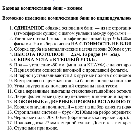
Базовая комплектация бани – эконом
Возможно изменение комплектации бани по индивидуальном
ОДИНАРНОЕ
обвязка основания бани — из не строганн
(атмосферной сушки) с шагом укладки между брусьями —
Уличные стены 1 этаж – профилированный брус 90х140мм
фасками. На выбор клиента
НА СТОИМОСТЬ НЕ ВЛИ
Сборка сруба на металлические нагеля гвозди 200мм с ут
ВЫСОТА ПОТОЛКОВ — 2,2м, 16 рядов (+/- 5см).
СБОРКА УГЛА « В ТЕПЛЫЙ УГОЛ».
Пол — утепление -50 мм. (мин.вата КНАУФ) с парогидро
Парная обита осиновой вагонкой с прокладкой фольгой.
В парной устанавливаются 2-х ярусные полога с осиново
Внутренняя и наружная отделка бани выполнена оцинко
Углы внутренних помещений отделаны плинтусом.
Окна деревянные имитация стеклопакета,двойное остекл
Двери филенчатые (глухие) петлевые, в моечной и парно
В ОКОННЫЕ и ДВЕРНЫЕ ПРОЕМЫ ВСТАВЛЯЮТС
Кровля ондулин волнистый – цвет на выбор клиента (кра
Стропильная система – брус 40х100мм на ребро обрешетка
Черновые полы 20х100мм (обрезная доска первый сорт.).
Половая доска 27 мм камерной сушки. Доски к лагам кре
Ступеньки при входе.