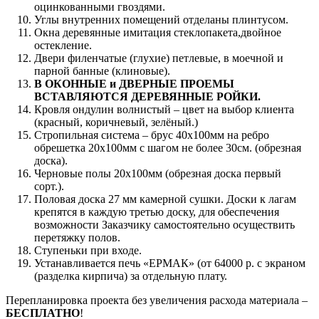
оцинкованными гвоздями.
Углы внутренних помещений отделаны плинтусом.
Окна деревянные имитация стеклопакета,двойное
остекление.
Двери филенчатые (глухие) петлевые, в моечной и
парной банные (клиновые).
В ОКОННЫЕ и ДВЕРНЫЕ ПРОЕМЫ
ВСТАВЛЯЮТСЯ ДЕРЕВЯННЫЕ РОЙКИ.
Кровля ондулин волнистый – цвет на выбор клиента
(красный, коричневый, зелёный.)
Стропильная система – брус 40х100мм на ребро
обрешетка 20х100мм с шагом не более 30см. (обрезная
доска).
Черновые полы 20х100мм (обрезная доска первый
сорт.).
Половая доска 27 мм камерной сушки. Доски к лагам
крепятся в каждую третью доску, для обеспечения
возможности Заказчику самостоятельно осуществить
перетяжку полов.
Ступеньки при входе.
Устанавливается печь «ЕРМАК» (от 64000 р. с экраном
(разделка кирпича) за отдельную плату.
Перепланировка проекта без увеличения расхода материала –
БЕСПЛАТНО
!