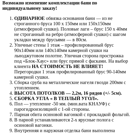
Возможно изменение комплектации бани по
индивидуальному заказу!
ОДИНАРНОЕ
обвязка основания бани — из не
строганного бруса 100 х 150мм или 150х150мм
(атмосферной сушки). Половые лаги – брус 150 х 40мм
не строганный на ребро (атмосферной сушки) с шагом
укладки между брусьями — в 80см.
Уличные стены 1 этаж – профилированный брус
90х140мм или 140х140мм камерной сушки на
льноджутовом полотне. Уличная сторона прострожка
под «Блок-Хаус» или брус прямой с фасками. На выбор
клиента
НА СТОИМОСТЬ НЕ ВЛИЯЕТ!
Перегородки 1 этаж профилированный брус 90-140мм
камерной сушки.
Сборка сруба на металлические нагеля гвозди 200мм с
утоплением.
ВЫСОТА ПОТОЛКОВ — 2,2м, 16 рядов (+/- 5см).
СБОРКА УГЛА « В ТЕПЛЫЙ УГОЛ».
Пол — утепление -50 мм. (мин.вата КНАУФ) с
парогидроизоляцией с 1-ой стороны.
Парная обита осиновой вагонкой с прокладкой фольгой.
В парной устанавливаются 2-х ярусные полога с
осиновой вагонки.
Внутренняя и наружная отделка бани выполнена