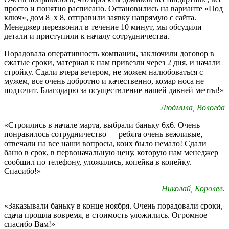
просто и понятно расписано. Остановились на варианте «Под
ключ», дом 8 х 8, отправили заявку напрямую с сайта.
Менеджер перезвонил в течение 10 минут, мы обсудили
детали и приступили к началу сотрудничества.
Порадовала оперативность компании, заключили договор в
сжатые сроки, материал к нам привезли через 2 дня, и начали
стройку. Сдали вчера вечером, не можем налюбоваться с
мужем, все очень добротно и качественно, комар носа не
подточит. Благодарю за осуществление нашей давней мечты!»
Людмила, Вологда
«Строились в начале марта, выбрали баньку 6х6. Очень
понравилось сотрудничество — ребята очень вежливые,
отвечали на все наши вопросы, коих было немало! Сдали
баню в срок, в первоначальную цену, которую нам менеджер
сообщил по телефону, уложились, копейка в копейку.
Спасибо!»
Николай, Королев.
«Заказывали баньку в конце ноября. Очень порадовали сроки,
сдача прошла вовремя, в стоимость уложились. Огромное
спасибо Вам!»