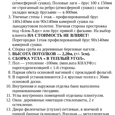
(атмосферной сушки). Половые лаги – брус 100 х 150мм
не строганный на ребро (атмосферной сушки) с шагом
укладки между брусьями — в 800мм.
Уличные стены 1 этаж – профилированный брус
140х140мм или 90х140мм камерной сушки на
льноджутовом полотне. Уличная сторона прострожка
под «Блок-Хаус» или брус прямой с фасками. На выбор
клиента
НА СТОИМОСТЬ НЕ ВЛИЯЕТ
!
Перегородки 1этаж профилированный брус 90х140мм
камерной сушки.
Сборка сруба на деревянные березовые нагеля .
ВЫСОТА ПОТОЛКОВ — 2,20м, (+/- 5см).
СБОРКА УГЛА « В ТЕПЛЫЙ УГОЛ».
Пол — утепление -100мм. (мин.вата КНАУФ) с
парогидроизоляцией с 1-й стороны.
Парная обита осиновой вагонкой с прокладкой фольгой.
В парной устанавливаются 2-х ярусные полога с 36мм
осиновой доски.
Внутренняя и наружная отделка бани выполнена
оцинкованными гвоздями.
Углы внутренних помещений отделаны плинтусом.
Окна деревянные имитация стеклопакета, 2 е
остекление.
Двери филенчатые (глухие) петлевые, в моечной и
парной банные (клиновые). Входная — металлическая