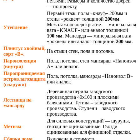
петлями. Размеры и количество дверей
— по проекту.
Первый этаж: полы «кнауф» 200мм и
стены «роквел» толщиной
200мм
.
Межэтажное перекрытие — минеральная
Утепление
вата «KNAUF» или аналог толщиной
100 мм
. Мансарда — минеральная вата
«роквел» или аналог толщиной
200 мм
.
Плинтус хвойный,
На стыки стен, пола и потолка.
сорт «В».
Пароизоляция
Пола, потолка, стен мансарды «Наноизол
(внутри)
А» или аналог.
Паропроницаемая
Пола, потолка, мансарды «Наноизол В»
ветровлагозащита
или аналог.
(снаружи)
Деревянная перила заводского
производства 40х100 и плоскими
Лестница на
балясинами. Тетива – заводского
мансарду
производства. Ступени – заводского
производства.
Для силовых конструкций — шурупы,
Метизы
гвозди не оцинкованные. Гвозди
оцинкованные для финишной отделки.
Сборка дома
Включена в стоимость