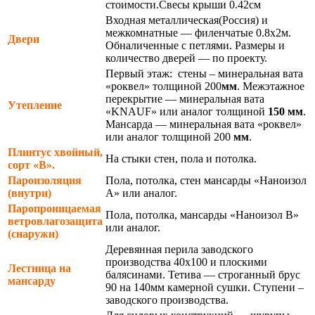
стоимости.Свесы крыши 0.42см
Входная металлическая(Россия) и
межкомнатные — филенчатые 0.8х2м.
Двери
Обналиченные с петлями. Размеры и
количество дверей — по проекту.
Первый этаж: стены – минеральная вата
«роквел» толщиной 200
мм
. Межэтажное
перекрытие — минеральная вата
Утепление
«KNAUF» или аналог толщиной
150 мм
.
Мансарда — минеральная вата «роквел»
или аналог толщиной 200
мм
.
Плинтус хвойный,
На стыки стен, пола и потолка.
сорт «В».
Пароизоляция
Пола, потолка, стен мансарды «Наноизол
(внутри)
А» или аналог.
Паропроницаемая
Пола, потолка, мансарды «Наноизол В»
ветровлагозащита
или аналог.
(снаружи)
Деревянная перила заводского
производства 40х100 и плоскими
Лестница на
балясинами. Тетива — строганный брус
мансарду
90 на 140мм камерной сушки. Ступени –
заводского производства.