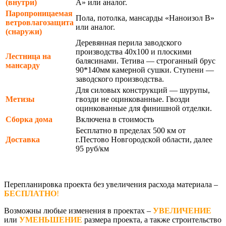
(внутри)
А» или аналог.
Паропроницаемая
Пола, потолка, мансарды «Наноизол В»
ветровлагозащита
или аналог.
(снаружи)
Деревянная перила заводского
производства 40х100 и плоскими
Лестница на
балясинами. Тетива — строганный брус
мансарду
90*140мм камерной сушки. Ступени —
заводского производства.
Для силовых конструкций — шурупы,
Метизы
гвозди не оцинкованные. Гвозди
оцинкованные для финишной отделки.
Сборка дома
Включена в стоимость
Бесплатно в пределах 500 км от
Доставка
г.Пестово Новгородской области, далее
95 руб/км
Перепланировка проекта без увеличения расхода материала –
БЕСПЛАТНО
!
Возможны любые изменения в проектах –
УВЕЛИЧЕНИЕ
или
УМЕНЬШЕНИЕ
размера проекта, а также строительство