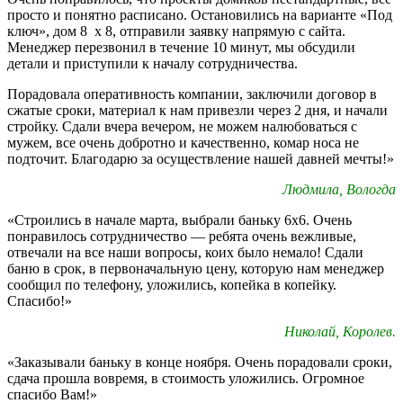
просто и понятно расписано. Остановились на варианте «Под
ключ», дом 8 х 8, отправили заявку напрямую с сайта.
Менеджер перезвонил в течение 10 минут, мы обсудили
детали и приступили к началу сотрудничества.
Порадовала оперативность компании, заключили договор в
сжатые сроки, материал к нам привезли через 2 дня, и начали
стройку. Сдали вчера вечером, не можем налюбоваться с
мужем, все очень добротно и качественно, комар носа не
подточит. Благодарю за осуществление нашей давней мечты!»
Людмила, Вологда
«Строились в начале марта, выбрали баньку 6х6. Очень
понравилось сотрудничество — ребята очень вежливые,
отвечали на все наши вопросы, коих было немало! Сдали
баню в срок, в первоначальную цену, которую нам менеджер
сообщил по телефону, уложились, копейка в копейку.
Спасибо!»
Николай, Королев.
«Заказывали баньку в конце ноября. Очень порадовали сроки,
сдача прошла вовремя, в стоимость уложились. Огромное
спасибо Вам!»