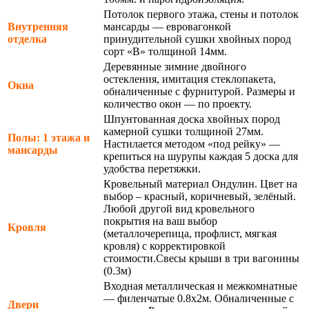
Потолок первого этажа, стены и потолок
Внутренняя
мансарды — евровагонкой
отделка
принудительной сушки хвойных пород
сорт «В» толщиной 14мм.
Деревянные зимние двойного
остекления, имитация стеклопакета,
Окна
обналиченные с фурнитурой. Размеры и
количество окон — по проекту.
Шпунтованная доска хвойных пород
камерной сушки толщиной 27мм.
Полы: 1 этажа и
Настилается методом «под рейку» —
мансарды
крепиться на шурупы каждая 5 доска для
удобства перетяжки.
Кровельный материал Ондулин. Цвет на
выбор – красный, коричневый, зелёный.
Любой другой вид кровельного
покрытия на ваш выбор
Кровля
(металлочерепица, профлист, мягкая
кровля) с корректировкой
стоимости.Свесы крыши в три вагонины
(0.3м)
Входная металлическая и межкомнатные
— филенчатые 0.8х2м. Обналиченные с
Двери