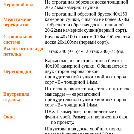
Не строганная обрезная доска толщиной
Черновой пол
20-22 мм камерной сушки.
Не строганный обрезной брусок 40х150
Межэтажное
камерной сушки, с шагом не более 0.78м
перекрытие
. Обрешётка обрезная доска толщиной
20-22мм камерной сушки(первый сорт).
Стропильная
Брусок 40х100 с шагом 0.78м. Обрешетка
система
доска 20х100мм (первый сорт).
Высота от пола до
1 этаж 240 (+/-5)см; 2 этаж 230(+/-5)см.
потолка
Каркасные, из не строганного бруска
40х100 камерной сушки. Обшиваются с
Перегородки
двух сторон евровагонкой
принудительной сушки хвойных пород
сорт «В» толщиной 14мм.
Потолок первого этажа, стены и потолок
Внутренняя
мансарды — евровагонкой
отделка
принудительной сушки хвойных пород
сорт «В» толщиной 14мм.
ПВХ 1-камерные, обналиченные с
Окна
фурнитурой. Размеры и количество окон
— по проекту.
Шпунтованная доска хвойных пород