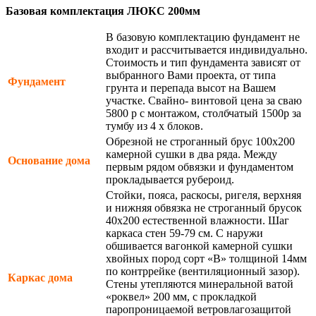
Базовая комплектация ЛЮКС 200мм
В базовую комплектацию фундамент не
входит и рассчитывается индивидуально.
Стоимость и тип фундамента зависят от
выбранного Вами проекта, от типа
Фундамент
грунта и перепада высот на Вашем
участке. Свайно- винтовой цена за сваю
5800 р с монтажом, столбчатый 1500р за
тумбу из 4 х блоков.
Обрезной не строганный брус 100х200
камерной сушки в два ряда. Между
Основание дома
первым рядом обвязки и фундаментом
прокладывается рубероид.
Стойки, пояса, раскосы, ригеля, верхняя
и нижняя обвязка не строганный брусок
40х200 естественной влажности. Шаг
каркаса стен 59-79 см. С наружи
обшивается вагонкой камерной сушки
хвойных пород сорт «В» толщиной 14мм
по контррейке (вентиляционный зазор).
Каркас дома
Стены утепляются минеральной ватой
«роквел» 200 мм, с прокладкой
паропроницаемой ветровлагозащитой