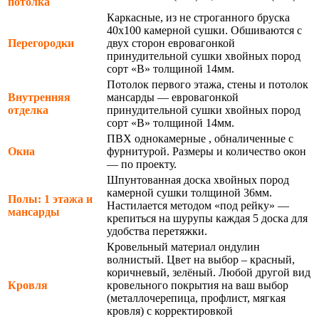
потолка
Каркасные, из не строганного бруска
40х100 камерной сушки. Обшиваются с
Перегородки
двух сторон евровагонкой
принудительной сушки хвойных пород
сорт «В» толщиной 14мм.
Потолок первого этажа, стены и потолок
Внутренняя
мансарды — евровагонкой
отделка
принудительной сушки хвойных пород
сорт «В» толщиной 14мм.
ПВХ однокамерные , обналиченные с
Окна
фурнитурой. Размеры и количество окон
— по проекту.
Шпунтованная доска хвойных пород
камерной сушки толщиной 36мм.
Полы: 1 этажа и
Настилается методом «под рейку» —
мансарды
крепиться на шурупы каждая 5 доска для
удобства перетяжки.
Кровельный материал ондулин
волнистый. Цвет на выбор – красный,
коричневый, зелёный. Любой другой вид
Кровля
кровельного покрытия на ваш выбор
(металлочерепица, профлист, мягкая
кровля) с корректировкой