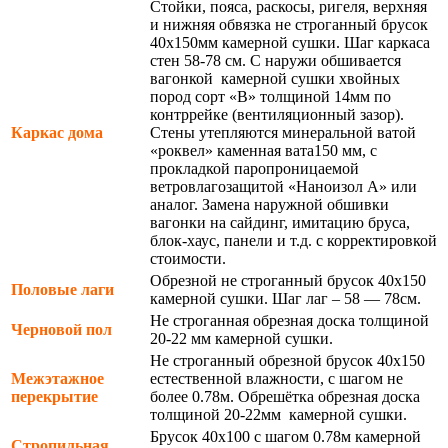
Стойки, пояса, раскосы, ригеля, верхняя
и нижняя обвязка не строганный брусок
40х150мм камерной сушки. Шаг каркаса
стен 58-78 см. С наружи обшивается
вагонкой камерной сушки хвойных
пород сорт «В» толщиной 14мм по
контррейке (вентиляционный зазор).
Каркас дома
Стены утепляются минеральной ватой
«роквел» каменная вата150 мм, с
прокладкой паропроницаемой
ветровлагозащитой «Наноизол А» или
аналог. Замена наружной обшивки
вагонки на сайдинг, имитацию бруса,
блок-хаус, панели и т.д. с корректировкой
стоимости.
Обрезной не строганный брусок 40х150
Половые лаги
камерной сушки. Шаг лаг – 58 — 78см.
Не строганная обрезная доска толщиной
Черновой пол
20-22 мм камерной сушки.
Не строганный обрезной брусок 40х150
Межэтажное
естественной влажности, с шагом не
перекрытие
более 0.78м. Обрешётка обрезная доска
толщиной 20-22мм камерной сушки.
Брусок 40х100 с шагом 0.78м камерной
Стропильная