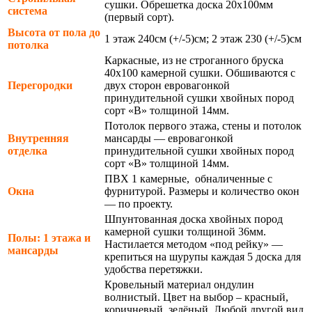
сушки. Обрешетка доска 20х100мм
система
(первый сорт).
Высота от пола до
1 этаж 240см (+/-5)см; 2 этаж 230 (+/-5)см
потолка
Каркасные, из не строганного бруска
40х100 камерной сушки. Обшиваются с
Перегородки
двух сторон евровагонкой
принудительной сушки хвойных пород
сорт «В» толщиной 14мм.
Потолок первого этажа, стены и потолок
Внутренняя
мансарды — евровагонкой
отделка
принудительной сушки хвойных пород
сорт «В» толщиной 14мм.
ПВХ 1 камерные, обналиченные с
Окна
фурнитурой. Размеры и количество окон
— по проекту.
Шпунтованная доска хвойных пород
камерной сушки толщиной 36мм.
Полы: 1 этажа и
Настилается методом «под рейку» —
мансарды
крепиться на шурупы каждая 5 доска для
удобства перетяжки.
Кровельный материал ондулин
волнистый. Цвет на выбор – красный,
коричневый, зелёный. Любой другой вид