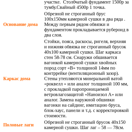
участке. Столбчатый фундамент 1500р за
тумбу.Свайный 4500р 1 точка.
Обрезной не строганный брус
100х150мм камерной сушки в два ряда .
Основание дома
Между первым рядом обвязки и
фундаментом прокладывается рубероид в
два слоя.
Стойки, пояса, раскосы, ригеля, верхняя
и нижняя обвязка не строганный брусок
40х100 камерной сушки. Шаг каркаса
стен 58-78 см. Снаружи обшивается
вагонкой камерной сушки хвойных
пород сорт «В» толщиной 14мм по
контррейке (вентиляционный зазор).
Каркас дома
Стены утепляются минеральной ватой
«роквелл » или аналог толщиной 100 мм,
с прокладкой паропроницаемой
ветровлагозащитой «Наноизол А» или
аналог. Замена наружной обшивки
вагонки на сайдинг, имитацию бруса,
блок-хаус, панели и т.д. с корректировкой
стоимости.
Обрезной не строганный брусок 40х150
Половые лаги
камерной сушки. Шаг лаг – 58 — 78см.