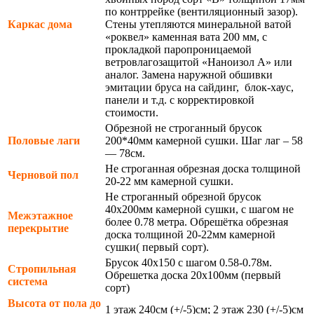
по контррейке (вентиляционный зазор).
Каркас дома
Стены утепляются минеральной ватой
«роквел» каменная вата 200 мм, с
прокладкой паропроницаемой
ветровлагозащитой «Наноизол А» или
аналог. Замена наружной обшивки
эмитации бруса на сайдинг, блок-хаус,
панели и т.д. с корректировкой
стоимости.
Обрезной не строганный брусок
Половые лаги
200*40мм камерной сушки. Шаг лаг – 58
— 78см.
Не строганная обрезная доска толщиной
Черновой пол
20-22 мм камерной сушки.
Не строганный обрезной брусок
40х200мм камерной сушки, с шагом не
Межэтажное
более 0.78 метра. Обрешётка обрезная
перекрытие
доска толщиной 20-22мм камерной
сушки( первый сорт).
Брусок 40х150 с шагом 0.58-0.78м.
Стропильная
Обрешетка доска 20х100мм (первый
система
сорт)
Высота от пола до
1 этаж 240см (+/-5)см; 2 этаж 230 (+/-5)см