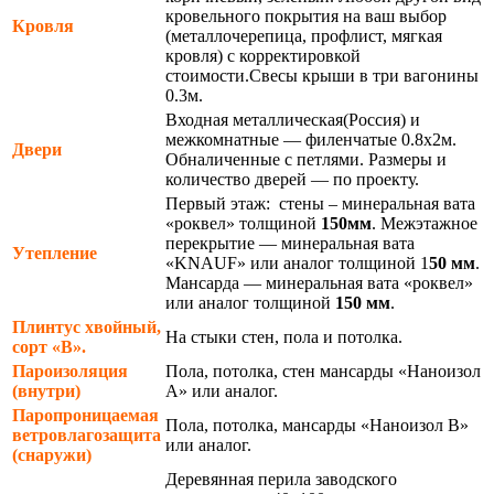
кровельного покрытия на ваш выбор
Кровля
(металлочерепица, профлист, мягкая
кровля) с корректировкой
стоимости.Свесы крыши в три вагонины
0.3м.
Входная металлическая(Россия) и
межкомнатные — филенчатые 0.8х2м.
Двери
Обналиченные с петлями. Размеры и
количество дверей — по проекту.
Первый этаж: стены – минеральная вата
«роквел» толщиной
150мм
. Межэтажное
перекрытие — минеральная вата
Утепление
«KNAUF» или аналог толщиной 1
50 мм
.
Мансарда — минеральная вата «роквел»
или аналог толщиной
150 мм
.
Плинтус хвойный,
На стыки стен, пола и потолка.
сорт «В».
Пароизоляция
Пола, потолка, стен мансарды «Наноизол
(внутри)
А» или аналог.
Паропроницаемая
Пола, потолка, мансарды «Наноизол В»
ветровлагозащита
или аналог.
(снаружи)
Деревянная перила заводского