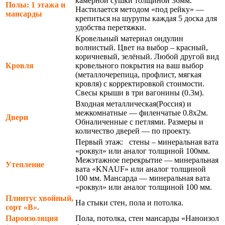
камерной сушки толщиной 36мм.
Полы: 1 этажа и
Настилается методом «под рейку» —
мансарды
крепиться на шурупы каждая 5 доска для
удобства перетяжки.
Кровельный материал ондулин
волнистый. Цвет на выбор – красный,
коричневый, зелёный. Любой другой вид
Кровля
кровельного покрытия на ваш выбор
(металлочерепица, профлист, мягкая
кровля) с корректировкой стоимости.
Свесы крыши в три вагонины (0.3м).
Входная металлическая(Россия) и
межкомнатные — филенчатые 0.8х2м.
Двери
Обналиченные с петлями. Размеры и
количество дверей — по проекту.
Первый этаж: стены – минеральная вата
«роквул» или аналог толщиной 100мм.
Межэтажное перекрытие — минеральная
Утепление
вата «KNAUF» или аналог толщиной
100 мм. Мансарда — минеральная вата
«роквул» или аналог толщиной 100 мм.
Плинтус хвойный,
На стыки стен, пола и потолка.
сорт «В».
Пароизоляция
Пола, потолка, стен мансарды «Наноизол