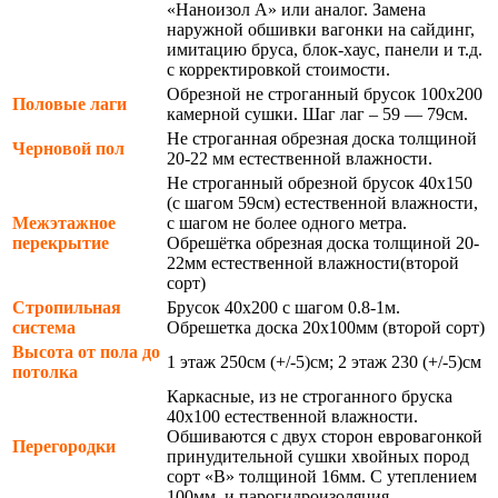
«Наноизол А» или аналог. Замена
наружной обшивки вагонки на сайдинг,
имитацию бруса, блок-хаус, панели и т.д.
с корректировкой стоимости.
Обрезной не строганный брусок 100х200
Половые лаги
камерной сушки. Шаг лаг – 59 — 79см.
Не строганная обрезная доска толщиной
Черновой пол
20-22 мм естественной влажности.
Не строганный обрезной брусок 40х150
(с шагом 59см) естественной влажности,
Межэтажное
с шагом не более одного метра.
перекрытие
Обрешётка обрезная доска толщиной 20-
22мм естественной влажности(второй
сорт)
Стропильная
Брусок 40х200 с шагом 0.8-1м.
система
Обрешетка доска 20х100мм (второй сорт)
Высота от пола до
1 этаж 250см (+/-5)см; 2 этаж 230 (+/-5)см
потолка
Каркасные, из не строганного бруска
40х100 естественной влажности.
Обшиваются с двух сторон евровагонкой
Перегородки
принудительной сушки хвойных пород
сорт «В» толщиной 16мм. С утеплением
100мм. и парогидроизоляция.