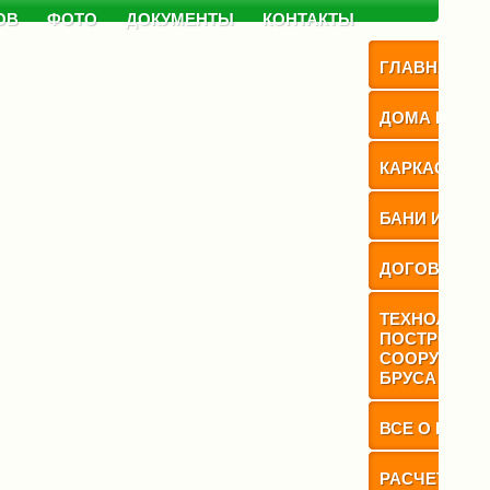
ОВ
ФОТО
ДОКУМЕНТЫ
КОНТАКТЫ
ГЛАВНАЯ
ДОМА ИЗ БР
КАРКАСНЫЕ
БАНИ ИЗ БР
ДОГОВОР
ТЕХНОЛОГИ
ПОСТРОЙКИ
СООРУЖЕНИ
БРУСА
ВСЕ О БАНЕ
РАСЧЕТ СТ