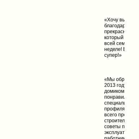
Ната
«Хочу выразит
благодарности
прекрасный до
который мы п
всей семьей н
неделе! Все п
супер!»
Вита
«Мы обращалис
2013 году, за 
домиком и бес
понравилось, 
специалист ши
профиля, на п
всего процесс
строительства
советы по дал
эксплуатации.
работникам и