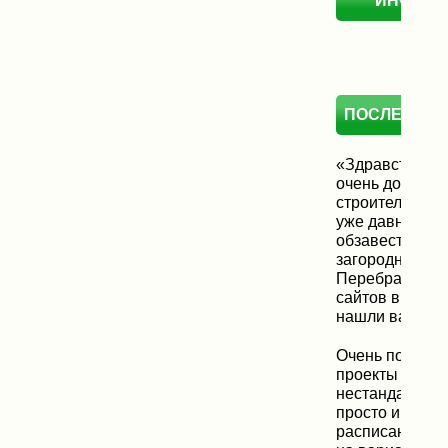
ИНФОР
ПОСЛЕДНИЕ
«Здравствуйте
очень долго в
строительную 
уже давно хот
обзавестись с
загородным д
Перебрали бо
сайтов в Интер
нашли ваш сай
Очень понрави
проекты домик
нестандартные
просто и поня
расписано. Ос