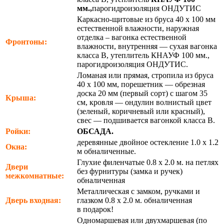
мм.,
парогидроизоляция ОНДУТИС
Каркасно-щитовые из бруса 40 х 100 мм
естественной влажности, наружная
отделка – вагонка естественной
Фронтоны:
влажности, внутренняя — сухая вагонка
класса В, утеплитель КНАУФ 100 мм.,
парогидроизоляция ОНДУТИС.
Ломаная или прямая, стропила из бруса
40 х 100 мм, порешетник — обрезная
доска 20 мм (первый сорт) с шагом 35
Крыша:
см, кровля — ондулин волнистый цвет
(зеленый, коричневый или красный),
свес — подшивается вагонкой класса В.
Ройки:
ОБСАДА.
деревянные двойное остекление 1.0 х 1.2
Окна:
м обналиченные.
Глухие филенчатые 0.8 х 2.0 м. на петлях
Двери
без фурнитуры (замка и ручек)
межкомнатные:
обналиченная
Металлическая с замком, ручками и
Дверь входная:
глазком 0.8 х 2.0 м. обналиченная
в подарок!
Одномаршевая или двухмаршевая (по