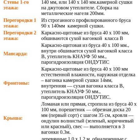
Стены 1-го
140 мм, или 140 х 140 мм.камерной сушки
этажа:
на джутовом утеплителе. Сборка на
металлические нагеля 200мм.
Перегородки 1
Из строганного профилированного бруса
этажа:
90 х 140мм камерной сушки.
Перегородки 2
Каркасно-щитовые из бруса 40 х 100 мм,
этажа:
обшиваются сухой вагонкой класса В
Каркасно-щитовая из бруса 40 х 100 мм.,
внутри обшивается сухой вагонкой класса
Мансарда:
В, утеплитель КНАУФ 50 мм.,
парогидроизоляция ОНДУТИС
Каркасно-щитовые из бруса 40 х 100 мм
естественной влажности, наружная отделка
– вагонка камерной сушки 14мм,
Фронтоны:
внутренняя — сухая вагонка класса В,
утеплитель КНАУФ 50 мм.,
парогидроизоляция ОНДУТИС.
Ломаная или прямая, стропила из бруса 40 х
100 мм, порешетник — обрезная доска 20
мм (первый сорт) с шагом 35 см, кровля —
Крыша:
ондулин волнистый (зеленый, коричневый
или красный), свес — выполняется в 3
вагонки 0.3м.
деревянные 1.0 х 1.2 м обналиченные с