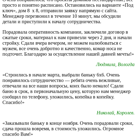
просто и понятно расписано. Остановились на варианте «Под
ключ», дом 8 х 8, отправили заявку напрямую с сайта.
Менеджер перезвонил в течение 10 минут, мы обсудили
детали и приступили к началу сотрудничества.
Порадовала оперативность компании, заключили договор в
сжатые сроки, материал к нам привезли через 2 дня, и начали
стройку. Сдали вчера вечером, не можем налюбоваться с
мужем, все очень добротно и качественно, комар носа не
подточит. Благодарю за осуществление нашей давней мечты!»
Людмила, Вологда
«Строились в начале марта, выбрали баньку 6х6. Очень
понравилось сотрудничество — ребята очень вежливые,
отвечали на все наши вопросы, коих было немало! Сдали
баню в срок, в первоначальную цену, которую нам менеджер
сообщил по телефону, уложились, копейка в копейку.
Спасибо!»
Николай, Королев.
«Заказывали баньку в конце ноября. Очень порадовали сроки,
сдача прошла вовремя, в стоимость уложились. Огромное
спасибо Вам!»