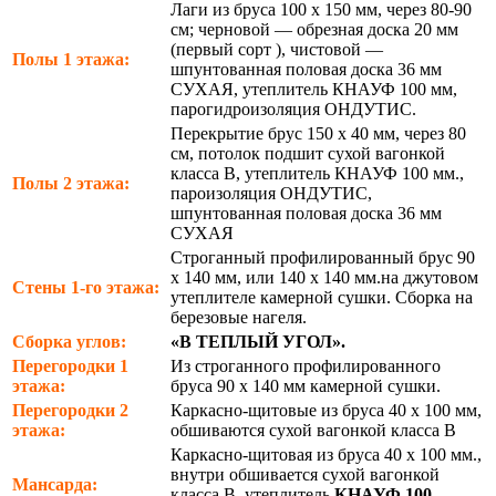
Лаги из бруса 100 х 150 мм, через 80-90
см; черновой — обрезная доска 20 мм
(первый сорт ), чистовой —
Полы 1 этажа:
шпунтованная половая доска 36 мм
СУХАЯ, утеплитель КНАУФ 100 мм,
парогидроизоляция ОНДУТИС.
Перекрытие брус 150 х 40 мм, через 80
см, потолок подшит сухой вагонкой
класса В, утеплитель КНАУФ 100 мм.,
Полы 2 этажа:
пароизоляция ОНДУТИС,
шпунтованная половая доска 36 мм
СУХАЯ
Строганный профилированный брус 90
х 140 мм, или 140 х 140 мм.на джутовом
Стены 1-го этажа:
утеплителе камерной сушки. Сборка на
березовые нагеля.
Сборка углов:
«В ТЕПЛЫЙ УГОЛ».
Перегородки 1
Из строганного профилированного
этажа:
бруса 90 х 140 мм камерной сушки.
Перегородки 2
Каркасно-щитовые из бруса 40 х 100 мм,
этажа:
обшиваются сухой вагонкой класса В
Каркасно-щитовая из бруса 40 х 100 мм.,
внутри обшивается сухой вагонкой
Мансарда:
класса В, утеплитель
КНАУФ 100