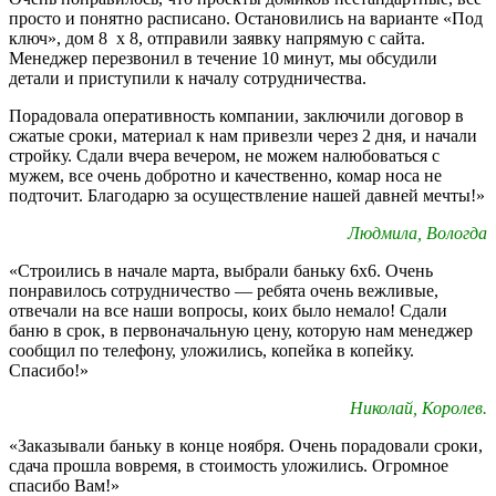
просто и понятно расписано. Остановились на варианте «Под
ключ», дом 8 х 8, отправили заявку напрямую с сайта.
Менеджер перезвонил в течение 10 минут, мы обсудили
детали и приступили к началу сотрудничества.
Порадовала оперативность компании, заключили договор в
сжатые сроки, материал к нам привезли через 2 дня, и начали
стройку. Сдали вчера вечером, не можем налюбоваться с
мужем, все очень добротно и качественно, комар носа не
подточит. Благодарю за осуществление нашей давней мечты!»
Людмила, Вологда
«Строились в начале марта, выбрали баньку 6х6. Очень
понравилось сотрудничество — ребята очень вежливые,
отвечали на все наши вопросы, коих было немало! Сдали
баню в срок, в первоначальную цену, которую нам менеджер
сообщил по телефону, уложились, копейка в копейку.
Спасибо!»
Николай, Королев.
«Заказывали баньку в конце ноября. Очень порадовали сроки,
сдача прошла вовремя, в стоимость уложились. Огромное
спасибо Вам!»