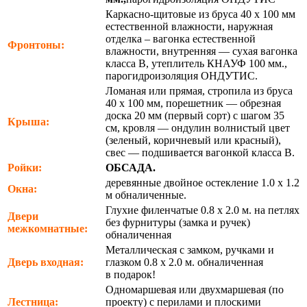
Каркасно-щитовые из бруса 40 х 100 мм
естественной влажности, наружная
отделка – вагонка естественной
Фронтоны:
влажности, внутренняя — сухая вагонка
класса В, утеплитель КНАУФ 100 мм.,
парогидроизоляция ОНДУТИС.
Ломаная или прямая, стропила из бруса
40 х 100 мм, порешетник — обрезная
доска 20 мм (первый сорт) с шагом 35
Крыша:
см, кровля — ондулин волнистый цвет
(зеленый, коричневый или красный),
свес — подшивается вагонкой класса В.
Ройки:
ОБСАДА.
деревянные двойное остекление 1.0 х 1.2
Окна:
м обналиченные.
Глухие филенчатые 0.8 х 2.0 м. на петлях
Двери
без фурнитуры (замка и ручек)
межкомнатные:
обналиченная
Металлическая с замком, ручками и
Дверь входная:
глазком 0.8 х 2.0 м. обналиченная
в подарок!
Одномаршевая или двухмаршевая (по
Лестница:
проекту) с перилами и плоскими