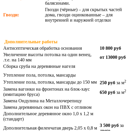
балясинами.
Гвозди (чёрные) – для скрытых частей
Гвозди:
дома, гвозди оцинкованные – для
внутренней и наружней отделки
Дополнительные работы
Антисептическая обработка основания
10 800 руб
Увеличение высоты потолка на один венец,
от 13000 руб
.т.е. на 140 мм
Сборка сруба на деревянные нагеля
Утепление пола, потолка, мансарды
2
Утепление пола, потолка, мансарды до 150 мм
250 руб
за м
Замена вагонки на фронтонах на блок-хаус
2
650 руб
за м
(имитацию бруса)
Замена Ондулина на Металлочерепицу
Замена деревянных окон на ПВХ с отливом
Дополнительное деревянное окно 1,0 х 1,2 м
(стандарт)
3 500 руб
за
Дополнительная филенчатая дверь 2,05 х 0,8 м
дверь