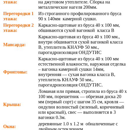
этажа:
на джутовом утеплителе. Сборка на
металлические нагеля 200мм.
Перегородки 1
Из строганного профилированного бруса
этажа:
90 х 140мм камерной сушки.
Перегородки 2
Каркасно-щитовые из бруса 40 х 100 мм,
этажа:
обшиваются сухой вагонкой класса В
Каркасно-щитовая из бруса 40 х 100 мм.,
внутри обшивается сухой вагонкой класса
Мансарда:
В, утеплитель КНАУФ 50 мм.,
парогидроизоляция ОНДУТИС
Каркасно-щитовые из бруса 40 х 100 мм
естественной влажности, наружная отделка
– вагонка камерной сушки 14мм,
Фронтоны:
внутренняя — сухая вагонка класса В,
утеплитель КНАУФ 50 мм.,
парогидроизоляция ОНДУТИС.
Ломаная или прямая, стропила из бруса 40 х
100 мм, порешетник — обрезная доска 20
мм (первый сорт) с шагом 35 см, кровля —
Крыша:
ондулин волнистый (зеленый, коричневый
или красный), свес — выполняется в 3
вагонки 0.3м.
деревянные 1.0 х 1.2 м обналиченные с
Окна:
двойным остеклением.