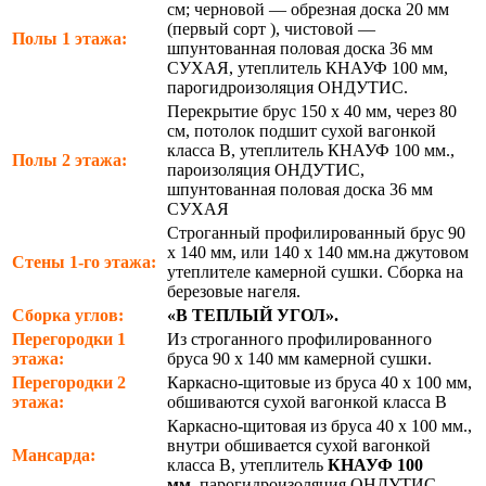
см; черновой — обрезная доска 20 мм
(первый сорт ), чистовой —
Полы 1 этажа:
шпунтованная половая доска 36 мм
СУХАЯ, утеплитель КНАУФ 100 мм,
парогидроизоляция ОНДУТИС.
Перекрытие брус 150 х 40 мм, через 80
см, потолок подшит сухой вагонкой
класса В, утеплитель КНАУФ 100 мм.,
Полы 2 этажа:
пароизоляция ОНДУТИС,
шпунтованная половая доска 36 мм
СУХАЯ
Строганный профилированный брус 90
х 140 мм, или 140 х 140 мм.на джутовом
Стены 1-го этажа:
утеплителе камерной сушки. Сборка на
березовые нагеля.
Сборка углов:
«В ТЕПЛЫЙ УГОЛ».
Перегородки 1
Из строганного профилированного
этажа:
бруса 90 х 140 мм камерной сушки.
Перегородки 2
Каркасно-щитовые из бруса 40 х 100 мм,
этажа:
обшиваются сухой вагонкой класса В
Каркасно-щитовая из бруса 40 х 100 мм.,
внутри обшивается сухой вагонкой
Мансарда:
класса В, утеплитель
КНАУФ 100
мм.,
парогидроизоляция ОНДУТИС