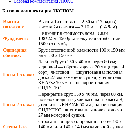
Базовая комплектация ЛЮКС
Базовая комплектация ЭКОНОМ
Высота
Высота 1-го этажа — 2.30 м. (17 рядов),
потолков:
высота 2-го этажа — 2.10 м
(+/- 5см)
.
Не входит в стоимость дома . Сваи
Фундамент:
108*2.5м 4500р за точку или столбчатый
1500р за тумбу .
Одинарная
Брус естественной влажности 100 х 150 мм
обвязка:
или 150 х 150 мм
Лаги из бруса 150 х 40 мм, через 80 см;
черновой — обрезная доска 20 мм (первый
сорт), чистовой — шпунтованная половая
Полы 1 этажа:
доска 27 мм камерной сушки, утеплитель
КНАУФ 50 мм, парогидроизоляция
ОНДУТИС.
Перекрытие брус 150 х 40 мм, через 80 см,
потолок подшит сухой вагонкой класса В,
Полы 2 этажа:
утеплитель КНАУФ 50 мм., пароизоляция
ОНДУТИС, шпунтованная половая доска
27 мм камерной сушки.
Строганный профилированный брус 90 х
Стены 1-го
140 мм, или 140 х 140 мм.камерной сушки