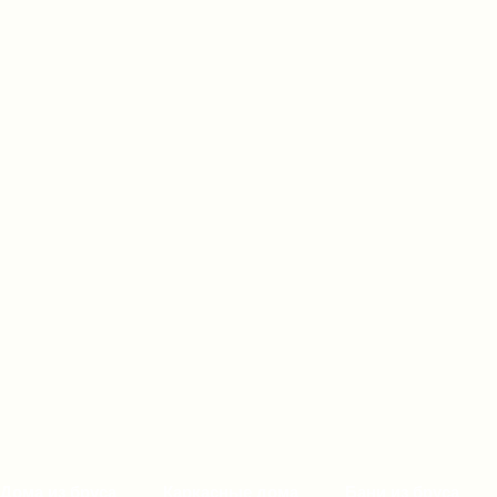
Дома из бруса
Каркасные дома
Бани из бруса