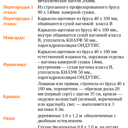
металлические нагеля 200мм.
Перегородки 1
Из строганного профилированного бруса
этажа:
90 х 140мм камерной сушки.
Перегородки 2
Каркасно-щитовые из бруса 40 х 100 мм,
этажа:
обшиваются сухой вагонкой класса В
Каркасно-щитовая из бруса 40 х 100 мм.,
внутри обшивается сухой вагонкой класса
Мансарда:
В, утеплитель КНАУФ 50 мм.,
парогидроизоляция ОНДУТИС
Каркасно-щитовые из бруса 40 х 100 мм
естественной влажности, наружная отделка
– вагонка камерной сушки 14мм,
Фронтоны:
внутренняя — сухая вагонка класса В,
утеплитель КНАУФ 50 мм.,
парогидроизоляция ОНДУТИС.
Ломаная или прямая, стропила из бруса 40 х
100 мм, порешетник — обрезная доска 20
мм (первый сорт) с шагом 35 см, кровля —
Крыша:
ондулин волнистый (зеленый, коричневый
или красный), свес — выполняется в 3
вагонки 0.3м.
деревянные 1.0 х 1.2 м обналиченные с
Окна:
двойным остеклением.
Глухие филенчатые 0.8 х 2.0 м. на петлях