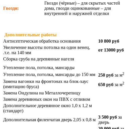
Гвозди (чёрные) – для скрытых частей
Гвозди:
дома, гвозди оцинкованные – для
внутренней и наружней отделки
Дополнительные работы
Антисептическая обработка основания
10 800 руб
Увеличение высоты потолка на один венец,
от 13000 руб
.т.е. на 140 мм
Сборка сруба на деревянные нагеля
Утепление пола, потолка, мансарды
2
Утепление пола, потолка, мансарды до 150 мм
250 руб
за м
Замена вагонки на фронтонах на блок-хаус
2
650 руб
за м
(имитацию бруса)
Замена Ондулина на Металлочерепицу
Замена деревянных окон на ПВХ с отливом
Дополнительное деревянное окно 1,0 х 1,2 м
(стандарт)
3 500 руб
за
Дополнительная филенчатая дверь 2,05 х 0,8 м
дверь
20 000 руб
за