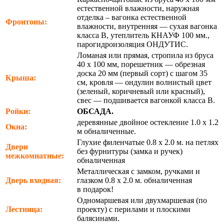
естественной влажности, наружная
отделка – вагонка естественной
Фронтоны:
влажности, внутренняя — сухая вагонка
класса В, утеплитель КНАУФ 100 мм.,
парогидроизоляция ОНДУТИС.
Ломаная или прямая, стропила из бруса
40 х 100 мм, порешетник — обрезная
доска 20 мм (первый сорт) с шагом 35
Крыша:
см, кровля — ондулин волнистый цвет
(зеленый, коричневый или красный),
свес — подшивается вагонкой класса В.
Ройки:
ОБСАДА.
деревянные двойное остекление 1.0 х 1.2
Окна:
м обналиченные.
Глухие филенчатые 0.8 х 2.0 м. на петлях
Двери
без фурнитуры (замка и ручек)
межкомнатные:
обналиченная
Металлическая с замком, ручками и
Дверь входная:
глазком 0.8 х 2.0 м. обналиченная
в подарок!
Одномаршевая или двухмаршевая (по
Лестница:
проекту) с перилами и плоскими
балясинами.