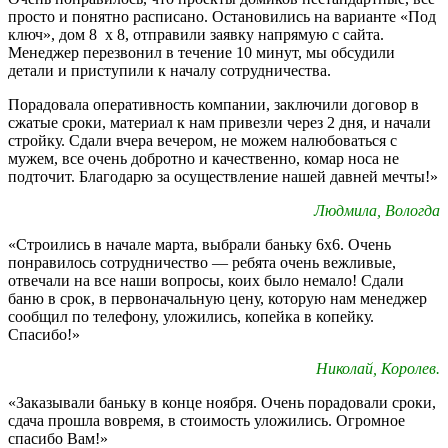
просто и понятно расписано. Остановились на варианте «Под
ключ», дом 8 х 8, отправили заявку напрямую с сайта.
Менеджер перезвонил в течение 10 минут, мы обсудили
детали и приступили к началу сотрудничества.
Порадовала оперативность компании, заключили договор в
сжатые сроки, материал к нам привезли через 2 дня, и начали
стройку. Сдали вчера вечером, не можем налюбоваться с
мужем, все очень добротно и качественно, комар носа не
подточит. Благодарю за осуществление нашей давней мечты!»
Людмила, Вологда
«Строились в начале марта, выбрали баньку 6х6. Очень
понравилось сотрудничество — ребята очень вежливые,
отвечали на все наши вопросы, коих было немало! Сдали
баню в срок, в первоначальную цену, которую нам менеджер
сообщил по телефону, уложились, копейка в копейку.
Спасибо!»
Николай, Королев.
«Заказывали баньку в конце ноября. Очень порадовали сроки,
сдача прошла вовремя, в стоимость уложились. Огромное
спасибо Вам!»