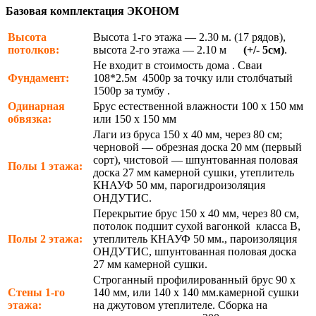
Базовая комплектация ЭКОНОМ
Высота
Высота 1-го этажа — 2.30 м. (17 рядов),
потолков:
высота 2-го этажа — 2.10 м
(+/- 5см)
.
Не входит в стоимость дома . Сваи
Фундамент:
108*2.5м 4500р за точку или столбчатый
1500р за тумбу .
Одинарная
Брус естественной влажности 100 х 150 мм
обвязка:
или 150 х 150 мм
Лаги из бруса 150 х 40 мм, через 80 см;
черновой — обрезная доска 20 мм (первый
сорт), чистовой — шпунтованная половая
Полы 1 этажа:
доска 27 мм камерной сушки, утеплитель
КНАУФ 50 мм, парогидроизоляция
ОНДУТИС.
Перекрытие брус 150 х 40 мм, через 80 см,
потолок подшит сухой вагонкой класса В,
Полы 2 этажа:
утеплитель КНАУФ 50 мм., пароизоляция
ОНДУТИС, шпунтованная половая доска
27 мм камерной сушки.
Строганный профилированный брус 90 х
Стены 1-го
140 мм, или 140 х 140 мм.камерной сушки
этажа:
на джутовом утеплителе. Сборка на