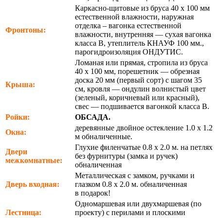
Каркасно-щитовые из бруса 40 х 100 мм
естественной влажности, наружная
отделка – вагонка естественной
Фронтоны:
влажности, внутренняя — сухая вагонка
класса В, утеплитель КНАУФ 100 мм.,
парогидроизоляция ОНДУТИС.
Ломаная или прямая, стропила из бруса
40 х 100 мм, порешетник — обрезная
доска 20 мм (первый сорт) с шагом 35
Крыша:
см, кровля — ондулин волнистый цвет
(зеленый, коричневый или красный),
свес — подшивается вагонкой класса В.
Ройки:
ОБСАДА.
деревянные двойное остекление 1.0 х 1.2
Окна:
м обналиченные.
Глухие филенчатые 0.8 х 2.0 м. на петлях
Двери
без фурнитуры (замка и ручек)
межкомнатные:
обналиченная
Металлическая с замком, ручками и
Дверь входная:
глазком 0.8 х 2.0 м. обналиченная
в подарок!
Одномаршевая или двухмаршевая (по
Лестница:
проекту) с перилами и плоскими