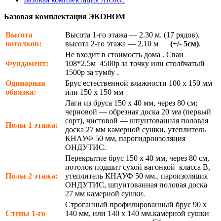
Базовая комплектация ЭКОНОМ
Высота
Высота 1-го этажа — 2.30 м. (17 рядов),
потолков:
высота 2-го этажа — 2.10 м
(+/- 5см)
.
Не входит в стоимость дома . Сваи
Фундамент:
108*2.5м 4500р за точку или столбчатый
1500р за тумбу .
Одинарная
Брус естественной влажности 100 х 150 мм
обвязка:
или 150 х 150 мм
Лаги из бруса 150 х 40 мм, через 80 см;
черновой — обрезная доска 20 мм (первый
сорт), чистовой — шпунтованная половая
Полы 1 этажа:
доска 27 мм камерной сушки, утеплитель
КНАУФ 50 мм, парогидроизоляция
ОНДУТИС.
Перекрытие брус 150 х 40 мм, через 80 см,
потолок подшит сухой вагонкой класса В,
Полы 2 этажа:
утеплитель КНАУФ 50 мм., пароизоляция
ОНДУТИС, шпунтованная половая доска
27 мм камерной сушки.
Строганный профилированный брус 90 х
Стены 1-го
140 мм, или 140 х 140 мм.камерной сушки