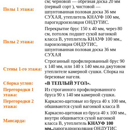
см; черновой — обрезная доска 20 мм
(первый сорт ), чистовой —
Полы 1 этажа:
шпунтованная половая доска 36 мм
СУХАЯ, утеплитель КНАУФ 100 мм,
парогидроизоляция ОНДУТИС.
Перекрытие брус 150 х 40 мм, через 80
см, потолок подшит сухой вагонкой
класса В, утеплитель КНАУФ 100 мм.,
Полы 2 этажа:
пароизоляция ОНДУТИС,
шпунтованная половая доска 36 мм
СУХАЯ
Строганный профилированный брус 90
х 140 мм, или 140 х 140 мм.на джутовом
Стены 1-го этажа:
утеплителе камерной сушки. Сборка на
березовые нагеля.
Сборка углов:
«В ТЕПЛЫЙ УГОЛ».
Перегородки 1
Из строганного профилированного
этажа:
бруса 90 х 140 мм камерной сушки.
Перегородки 2
Каркасно-щитовые из бруса 40 х 100 мм,
этажа:
обшиваются сухой вагонкой класса В
Каркасно-щитовая из бруса 40 х 100 мм.,
внутри обшивается сухой вагонкой
Мансарда:
класса В, утеплитель
КНАУФ 100
мм.,
парогидроизоляция ОНДУТИС