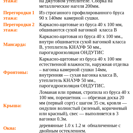
этажа:
на джутовом утеплителе. Сборка на
металлические нагеля 200мм.
Перегородки 1
Из строганного профилированного бруса
этажа:
90 х 140мм камерной сушки.
Перегородки 2
Каркасно-щитовые из бруса 40 х 100 мм,
этажа:
обшиваются сухой вагонкой класса В
Каркасно-щитовая из бруса 40 х 100 мм.,
внутри обшивается сухой вагонкой класса
Мансарда:
В, утеплитель КНАУФ 50 мм.,
парогидроизоляция ОНДУТИС
Каркасно-щитовые из бруса 40 х 100 мм
естественной влажности, наружная отделка
– вагонка камерной сушки 14мм,
Фронтоны:
внутренняя — сухая вагонка класса В,
утеплитель КНАУФ 50 мм.,
парогидроизоляция ОНДУТИС.
Ломаная или прямая, стропила из бруса 40 х
100 мм, порешетник — обрезная доска 20
мм (первый сорт) с шагом 35 см, кровля —
Крыша:
ондулин волнистый (зеленый, коричневый
или красный), свес — выполняется в 3
вагонки 0.3м.
деревянные 1.0 х 1.2 м обналиченные с
Окна:
двойным остеклением.