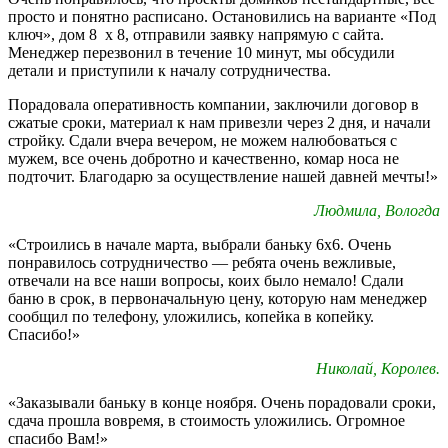
просто и понятно расписано. Остановились на варианте «Под
ключ», дом 8 х 8, отправили заявку напрямую с сайта.
Менеджер перезвонил в течение 10 минут, мы обсудили
детали и приступили к началу сотрудничества.
Порадовала оперативность компании, заключили договор в
сжатые сроки, материал к нам привезли через 2 дня, и начали
стройку. Сдали вчера вечером, не можем налюбоваться с
мужем, все очень добротно и качественно, комар носа не
подточит. Благодарю за осуществление нашей давней мечты!»
Людмила, Вологда
«Строились в начале марта, выбрали баньку 6х6. Очень
понравилось сотрудничество — ребята очень вежливые,
отвечали на все наши вопросы, коих было немало! Сдали
баню в срок, в первоначальную цену, которую нам менеджер
сообщил по телефону, уложились, копейка в копейку.
Спасибо!»
Николай, Королев.
«Заказывали баньку в конце ноября. Очень порадовали сроки,
сдача прошла вовремя, в стоимость уложились. Огромное
спасибо Вам!»