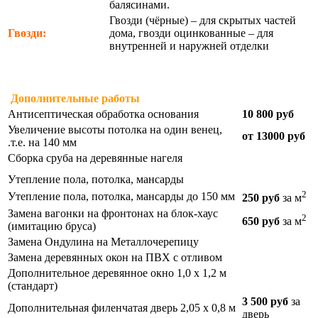
балясинами.
Гвозди (чёрные) – для скрытых частей
Гвозди:
дома, гвозди оцинкованные – для
внутренней и наружней отделки
Дополнительные работы
Антисептическая обработка основания
10 800 руб
Увеличение высоты потолка на один венец,
от 13000 руб
.т.е. на 140 мм
Сборка сруба на деревянные нагеля
Утепление пола, потолка, мансарды
2
Утепление пола, потолка, мансарды до 150 мм
250 руб
за м
Замена вагонки на фронтонах на блок-хаус
2
650 руб
за м
(имитацию бруса)
Замена Ондулина на Металлочерепицу
Замена деревянных окон на ПВХ с отливом
Дополнительное деревянное окно 1,0 х 1,2 м
(стандарт)
3 500 руб
за
Дополнительная филенчатая дверь 2,05 х 0,8 м
дверь