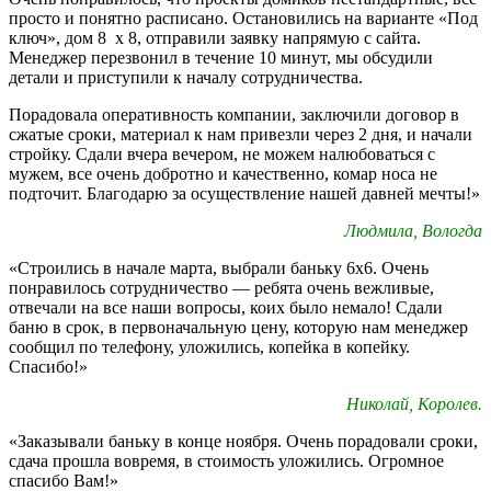
просто и понятно расписано. Остановились на варианте «Под
ключ», дом 8 х 8, отправили заявку напрямую с сайта.
Менеджер перезвонил в течение 10 минут, мы обсудили
детали и приступили к началу сотрудничества.
Порадовала оперативность компании, заключили договор в
сжатые сроки, материал к нам привезли через 2 дня, и начали
стройку. Сдали вчера вечером, не можем налюбоваться с
мужем, все очень добротно и качественно, комар носа не
подточит. Благодарю за осуществление нашей давней мечты!»
Людмила, Вологда
«Строились в начале марта, выбрали баньку 6х6. Очень
понравилось сотрудничество — ребята очень вежливые,
отвечали на все наши вопросы, коих было немало! Сдали
баню в срок, в первоначальную цену, которую нам менеджер
сообщил по телефону, уложились, копейка в копейку.
Спасибо!»
Николай, Королев.
«Заказывали баньку в конце ноября. Очень порадовали сроки,
сдача прошла вовремя, в стоимость уложились. Огромное
спасибо Вам!»