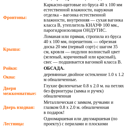
Каркасно-щитовые из бруса 40 х 100 мм
естественной влажности, наружная
отделка – вагонка естественной
Фронтоны:
влажности, внутренняя — сухая вагонка
класса В, утеплитель КНАУФ 100 мм.,
парогидроизоляция ОНДУТИС.
Ломаная или прямая, стропила из бруса
40 х 100 мм, порешетник — обрезная
доска 20 мм (первый сорт) с шагом 35
Крыша:
см, кровля — ондулин волнистый цвет
(зеленый, коричневый или красный),
свес — подшивается вагонкой класса В.
Ройки:
ОБСАДА.
деревянные двойное остекление 1.0 х 1.2
Окна:
м обналиченные.
Глухие филенчатые 0.8 х 2.0 м. на петлях
Двери
без фурнитуры (замка и ручек)
межкомнатные:
обналиченная
Металлическая с замком, ручками и
Дверь входная:
глазком 0.8 х 2.0 м. обналиченная
в подарок!
Одномаршевая или двухмаршевая (по
Лестница:
проекту) с перилами и плоскими