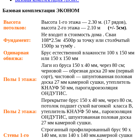
Базовая комплектация ЭКОНОМ
Высота
Высота 1-го этажа — 2.30 м. (17 рядов),
потолков:
высота 2-го этажа — 2.10 м
(+/- 5см)
.
Не входит в стоимость дома . Сваи
Фундамент:
108*2.5м 4500р за точку или столбчатый
1500р за тумбу .
Одинарная
Брус естественной влажности 100 х 150 мм
обвязка:
или 150 х 150 мм
Лаги из бруса 150 х 40 мм, через 80 см;
черновой — обрезная доска 20 мм (первый
сорт), чистовой — шпунтованная половая
Полы 1 этажа:
доска 27 мм камерной сушки, утеплитель
КНАУФ 50 мм, парогидроизоляция
ОНДУТИС.
Перекрытие брус 150 х 40 мм, через 80 см,
потолок подшит сухой вагонкой класса В,
Полы 2 этажа:
утеплитель КНАУФ 50 мм., пароизоляция
ОНДУТИС, шпунтованная половая доска
27 мм камерной сушки.
Строганный профилированный брус 90 х
Стены 1-го
140 мм, или 140 х 140 мм.камерной сушки