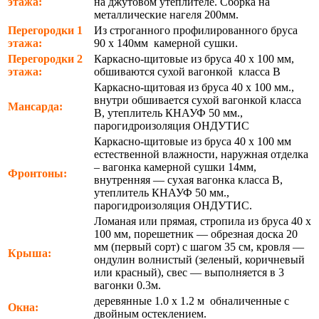
этажа:
на джутовом утеплителе. Сборка на
металлические нагеля 200мм.
Перегородки 1
Из строганного профилированного бруса
этажа:
90 х 140мм камерной сушки.
Перегородки 2
Каркасно-щитовые из бруса 40 х 100 мм,
этажа:
обшиваются сухой вагонкой класса В
Каркасно-щитовая из бруса 40 х 100 мм.,
внутри обшивается сухой вагонкой класса
Мансарда:
В, утеплитель КНАУФ 50 мм.,
парогидроизоляция ОНДУТИС
Каркасно-щитовые из бруса 40 х 100 мм
естественной влажности, наружная отделка
– вагонка камерной сушки 14мм,
Фронтоны:
внутренняя — сухая вагонка класса В,
утеплитель КНАУФ 50 мм.,
парогидроизоляция ОНДУТИС.
Ломаная или прямая, стропила из бруса 40 х
100 мм, порешетник — обрезная доска 20
мм (первый сорт) с шагом 35 см, кровля —
Крыша:
ондулин волнистый (зеленый, коричневый
или красный), свес — выполняется в 3
вагонки 0.3м.
деревянные 1.0 х 1.2 м обналиченные с
Окна:
двойным остеклением.