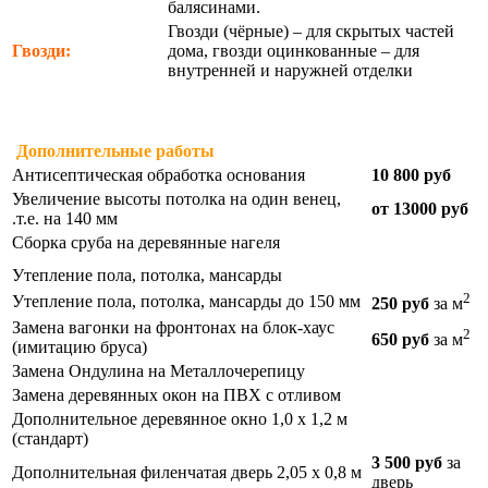
балясинами.
Гвозди (чёрные) – для скрытых частей
Гвозди:
дома, гвозди оцинкованные – для
внутренней и наружней отделки
Дополнительные работы
Антисептическая обработка основания
10 800 руб
Увеличение высоты потолка на один венец,
от 13000 руб
.т.е. на 140 мм
Сборка сруба на деревянные нагеля
Утепление пола, потолка, мансарды
2
Утепление пола, потолка, мансарды до 150 мм
250 руб
за м
Замена вагонки на фронтонах на блок-хаус
2
650 руб
за м
(имитацию бруса)
Замена Ондулина на Металлочерепицу
Замена деревянных окон на ПВХ с отливом
Дополнительное деревянное окно 1,0 х 1,2 м
(стандарт)
3 500 руб
за
Дополнительная филенчатая дверь 2,05 х 0,8 м
дверь