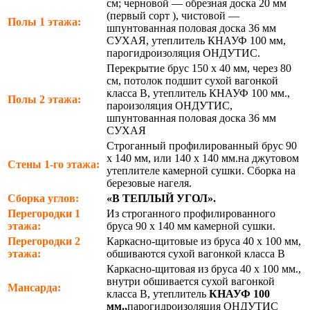
см; черновой — обрезная доска 20 мм
(первый сорт ), чистовой —
Полы 1 этажа:
шпунтованная половая доска 36 мм
СУХАЯ, утеплитель КНАУФ 100 мм,
парогидроизоляция ОНДУТИС.
Перекрытие брус 150 х 40 мм, через 80
см, потолок подшит сухой вагонкой
класса В, утеплитель КНАУФ 100 мм.,
Полы 2 этажа:
пароизоляция ОНДУТИС,
шпунтованная половая доска 36 мм
СУХАЯ
Строганный профилированный брус 90
х 140 мм, или 140 х 140 мм.на джутовом
Стены 1-го этажа:
утеплителе камерной сушки. Сборка на
березовые нагеля.
Сборка углов:
«В ТЕПЛЫЙ УГОЛ».
Перегородки 1
Из строганного профилированного
этажа:
бруса 90 х 140 мм камерной сушки.
Перегородки 2
Каркасно-щитовые из бруса 40 х 100 мм,
этажа:
обшиваются сухой вагонкой класса В
Каркасно-щитовая из бруса 40 х 100 мм.,
внутри обшивается сухой вагонкой
Мансарда:
класса В, утеплитель
КНАУФ 100
мм.,
парогидроизоляция ОНДУТИС