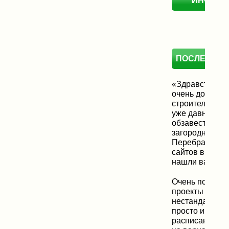
ИНФОР
ПОСЛЕДНИЕ
«Здравствуйте
очень долго в
строительную 
уже давно хот
обзавестись с
загородным д
Перебрали бо
сайтов в Интер
нашли ваш сай
Очень понрави
проекты домик
нестандартные
просто и поня
расписано. Ос