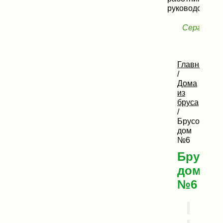
руководству!»
Сергей, Н
Главная
/
Дома
из
бруса
/
Брусовой
дом
№6
Брусов
дом
№6