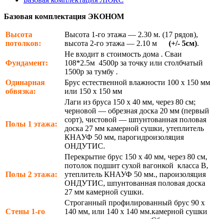
Базовая комплектация ЭКОНОМ
Высота
Высота 1-го этажа — 2.30 м. (17 рядов),
потолков:
высота 2-го этажа — 2.10 м
(+/- 5см)
.
Не входит в стоимость дома . Сваи
Фундамент:
108*2.5м 4500р за точку или столбчатый
1500р за тумбу .
Одинарная
Брус естественной влажности 100 х 150 мм
обвязка:
или 150 х 150 мм
Лаги из бруса 150 х 40 мм, через 80 см;
черновой — обрезная доска 20 мм (первый
сорт), чистовой — шпунтованная половая
Полы 1 этажа:
доска 27 мм камерной сушки, утеплитель
КНАУФ 50 мм, парогидроизоляция
ОНДУТИС.
Перекрытие брус 150 х 40 мм, через 80 см,
потолок подшит сухой вагонкой класса В,
Полы 2 этажа:
утеплитель КНАУФ 50 мм., пароизоляция
ОНДУТИС, шпунтованная половая доска
27 мм камерной сушки.
Строганный профилированный брус 90 х
Стены 1-го
140 мм, или 140 х 140 мм.камерной сушки