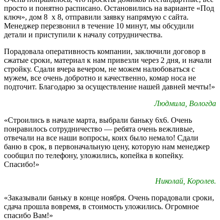
просто и понятно расписано. Остановились на варианте «Под
ключ», дом 8 х 8, отправили заявку напрямую с сайта.
Менеджер перезвонил в течение 10 минут, мы обсудили
детали и приступили к началу сотрудничества.
Порадовала оперативность компании, заключили договор в
сжатые сроки, материал к нам привезли через 2 дня, и начали
стройку. Сдали вчера вечером, не можем налюбоваться с
мужем, все очень добротно и качественно, комар носа не
подточит. Благодарю за осуществление нашей давней мечты!»
Людмила, Вологда
«Строились в начале марта, выбрали баньку 6х6. Очень
понравилось сотрудничество — ребята очень вежливые,
отвечали на все наши вопросы, коих было немало! Сдали
баню в срок, в первоначальную цену, которую нам менеджер
сообщил по телефону, уложились, копейка в копейку.
Спасибо!»
Николай, Королев.
«Заказывали баньку в конце ноября. Очень порадовали сроки,
сдача прошла вовремя, в стоимость уложились. Огромное
спасибо Вам!»