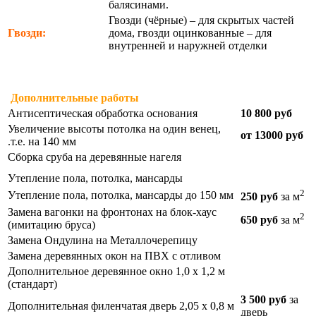
балясинами.
Гвозди (чёрные) – для скрытых частей
Гвозди:
дома, гвозди оцинкованные – для
внутренней и наружней отделки
Дополнительные работы
Антисептическая обработка основания
10 800 руб
Увеличение высоты потолка на один венец,
от 13000 руб
.т.е. на 140 мм
Сборка сруба на деревянные нагеля
Утепление пола, потолка, мансарды
2
Утепление пола, потолка, мансарды до 150 мм
250 руб
за м
Замена вагонки на фронтонах на блок-хаус
2
650 руб
за м
(имитацию бруса)
Замена Ондулина на Металлочерепицу
Замена деревянных окон на ПВХ с отливом
Дополнительное деревянное окно 1,0 х 1,2 м
(стандарт)
3 500 руб
за
Дополнительная филенчатая дверь 2,05 х 0,8 м
дверь