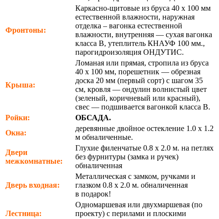
Каркасно-щитовые из бруса 40 х 100 мм
естественной влажности, наружная
отделка – вагонка естественной
Фронтоны:
влажности, внутренняя — сухая вагонка
класса В, утеплитель КНАУФ 100 мм.,
парогидроизоляция ОНДУТИС.
Ломаная или прямая, стропила из бруса
40 х 100 мм, порешетник — обрезная
доска 20 мм (первый сорт) с шагом 35
Крыша:
см, кровля — ондулин волнистый цвет
(зеленый, коричневый или красный),
свес — подшивается вагонкой класса В.
Ройки:
ОБСАДА.
деревянные двойное остекление 1.0 х 1.2
Окна:
м обналиченные.
Глухие филенчатые 0.8 х 2.0 м. на петлях
Двери
без фурнитуры (замка и ручек)
межкомнатные:
обналиченная
Металлическая с замком, ручками и
Дверь входная:
глазком 0.8 х 2.0 м. обналиченная
в подарок!
Одномаршевая или двухмаршевая (по
Лестница:
проекту) с перилами и плоскими