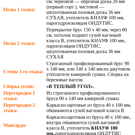
см; черновой — обрезная доска 20 мм
(первый сорт ), чистовой —
Полы 1 этажа:
шпунтованная половая доска 36 мм
СУХАЯ, утеплитель КНАУФ 100 мм,
парогидроизоляция ОНДУТИС.
Перекрытие брус 150 х 40 мм, через 80
см, потолок подшит сухой вагонкой
класса В, утеплитель КНАУФ 100 мм.,
Полы 2 этажа:
пароизоляция ОНДУТИС,
шпунтованная половая доска 36 мм
СУХАЯ
Строганный профилированный брус 90
х 140 мм, или 140 х 140 мм.на джутовом
Стены 1-го этажа:
утеплителе камерной сушки. Сборка на
березовые нагеля.
Сборка углов:
«В ТЕПЛЫЙ УГОЛ».
Перегородки 1
Из строганного профилированного
этажа:
бруса 90 х 140 мм камерной сушки.
Перегородки 2
Каркасно-щитовые из бруса 40 х 100 мм,
этажа:
обшиваются сухой вагонкой класса В
Каркасно-щитовая из бруса 40 х 100 мм.,
внутри обшивается сухой вагонкой
Мансарда:
класса В, утеплитель
КНАУФ 100
мм.,
парогидроизоляция ОНДУТИС