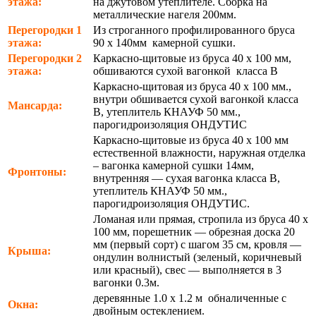
этажа:
на джутовом утеплителе. Сборка на
металлические нагеля 200мм.
Перегородки 1
Из строганного профилированного бруса
этажа:
90 х 140мм камерной сушки.
Перегородки 2
Каркасно-щитовые из бруса 40 х 100 мм,
этажа:
обшиваются сухой вагонкой класса В
Каркасно-щитовая из бруса 40 х 100 мм.,
внутри обшивается сухой вагонкой класса
Мансарда:
В, утеплитель КНАУФ 50 мм.,
парогидроизоляция ОНДУТИС
Каркасно-щитовые из бруса 40 х 100 мм
естественной влажности, наружная отделка
– вагонка камерной сушки 14мм,
Фронтоны:
внутренняя — сухая вагонка класса В,
утеплитель КНАУФ 50 мм.,
парогидроизоляция ОНДУТИС.
Ломаная или прямая, стропила из бруса 40 х
100 мм, порешетник — обрезная доска 20
мм (первый сорт) с шагом 35 см, кровля —
Крыша:
ондулин волнистый (зеленый, коричневый
или красный), свес — выполняется в 3
вагонки 0.3м.
деревянные 1.0 х 1.2 м обналиченные с
Окна:
двойным остеклением.