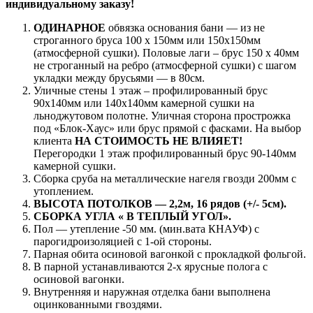
индивидуальному заказу!
ОДИНАРНОЕ
обвязка основания бани — из не
строганного бруса 100 х 150мм или 150х150мм
(атмосферной сушки). Половые лаги – брус 150 х 40мм
не строганный на ребро (атмосферной сушки) с шагом
укладки между брусьями — в 80см.
Уличные стены 1 этаж – профилированный брус
90х140мм или 140х140мм камерной сушки на
льноджутовом полотне. Уличная сторона прострожка
под «Блок-Хаус» или брус прямой с фасками. На выбор
клиента
НА СТОИМОСТЬ НЕ ВЛИЯЕТ!
Перегородки 1 этаж профилированный брус 90-140мм
камерной сушки.
Сборка сруба на металлические нагеля гвозди 200мм с
утоплением.
ВЫСОТА ПОТОЛКОВ — 2,2м, 16 рядов (+/- 5см).
СБОРКА УГЛА « В ТЕПЛЫЙ УГОЛ».
Пол — утепление -50 мм. (мин.вата КНАУФ) с
парогидроизоляцией с 1-ой стороны.
Парная обита осиновой вагонкой с прокладкой фольгой.
В парной устанавливаются 2-х ярусные полога с
осиновой вагонки.
Внутренняя и наружная отделка бани выполнена
оцинкованными гвоздями.