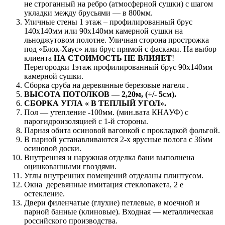
не строганный на ребро (атмосферной сушки) с шагом
укладки между брусьями — в 800мм.
Уличные стены 1 этаж – профилированный брус
140х140мм или 90х140мм камерной сушки на
льноджутовом полотне. Уличная сторона прострожка
под «Блок-Хаус» или брус прямой с фасками. На выбор
клиента
НА СТОИМОСТЬ НЕ ВЛИЯЕТ
!
Перегородки 1этаж профилированный брус 90х140мм
камерной сушки.
Сборка сруба на деревянные березовые нагеля .
ВЫСОТА ПОТОЛКОВ — 2,20м, (+/- 5см).
СБОРКА УГЛА « В ТЕПЛЫЙ УГОЛ».
Пол — утепление -100мм. (мин.вата КНАУФ) с
парогидроизоляцией с 1-й стороны.
Парная обита осиновой вагонкой с прокладкой фольгой.
В парной устанавливаются 2-х ярусные полога с 36мм
осиновой доски.
Внутренняя и наружная отделка бани выполнена
оцинкованными гвоздями.
Углы внутренних помещений отделаны плинтусом.
Окна деревянные имитация стеклопакета, 2 е
остекление.
Двери филенчатые (глухие) петлевые, в моечной и
парной банные (клиновые). Входная — металлическая
российского производства.