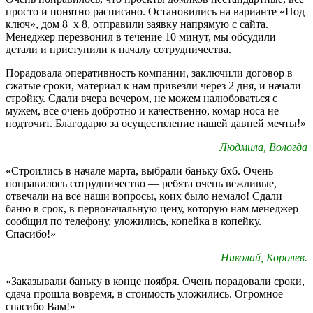
просто и понятно расписано. Остановились на варианте «Под
ключ», дом 8 х 8, отправили заявку напрямую с сайта.
Менеджер перезвонил в течение 10 минут, мы обсудили
детали и приступили к началу сотрудничества.
Порадовала оперативность компании, заключили договор в
сжатые сроки, материал к нам привезли через 2 дня, и начали
стройку. Сдали вчера вечером, не можем налюбоваться с
мужем, все очень добротно и качественно, комар носа не
подточит. Благодарю за осуществление нашей давней мечты!»
Людмила, Вологда
«Строились в начале марта, выбрали баньку 6х6. Очень
понравилось сотрудничество — ребята очень вежливые,
отвечали на все наши вопросы, коих было немало! Сдали
баню в срок, в первоначальную цену, которую нам менеджер
сообщил по телефону, уложились, копейка в копейку.
Спасибо!»
Николай, Королев.
«Заказывали баньку в конце ноября. Очень порадовали сроки,
сдача прошла вовремя, в стоимость уложились. Огромное
спасибо Вам!»